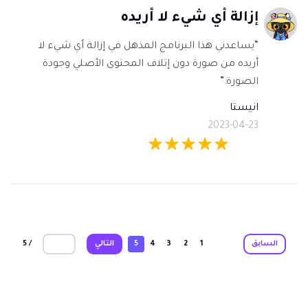
إزالة أي شيء لا أريده
“يساعدني هذا البرنامج المذهل في إزالة أي شيء لا
أريده من صورة دون إتلاف المحتوى الأصلي وجودة
الصورة.”
انيستا
2023-04-23
/ 5
السابق
1
2
3
4
5
التالي