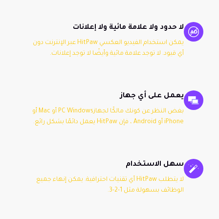
لا حدود ولا علامة مائية ولا إعلانات
يمكن استخدام الفيديو العكسي HitPaw عبر الإنترنت دون
أي قيود. لا توجد علامة مائية وأيضًا لا توجد إعلانات.
يعمل على أي جهاز
بغض النظر عن كونك مالكًا لجهازPC Windows أو Mac أو
iPhone أو Android ، فإن HitPaw يعمل دائمًا بشكل رائع.
سهل الاستخدام
لا يتطلب HitPaw أي تقنيات احترافية. يمكن إنهاء جميع
الوظائف بسهولة مثل 1-2-3.