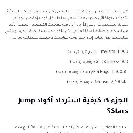
هل تبحث عن تكديس الجواهر والسيطرة على كل معركة؟ لقد جمعنا لك أكثر
الأكواد سخونة التي صدرت هذا الشهر. يمنحك كل كود حزمة من الجواهر
لتقوية الشخصيات، وفتح الأزياء، أو ترقية مقاتليك المفضلين بسرعة. تأكد
من نسخها ولصقها تمامًا كما هي، لأن الأكواد حساسة لحالة الأحرف وتنتهي
صلاحيتها دون سابق إنذار. جهّز لوحة مفاتيحك واستعد للمطالبة بما يلي:
1mVisits: 1,000 جوهرة (جديد)
1.
50klikes: 500 جوهرة (جديد)
2.
3.
SorryForBugs: 1,500 جوهرة (جديد)
4.
Release: 2,700 جوهرة (جديد)
الجزء 3: كيفية استرداد أكواد Jump
Stars؟
استرداد الجواهر سهل للغاية، حتى لو كنت جديدًا على Roblox. اتبع هذه