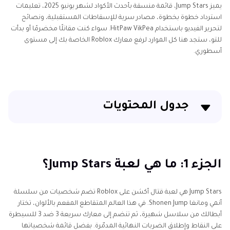
يميز Jump Stars، قائمة منسقة بأحدث الأكواد لشهر يونيو 2025، تعليمات
استرداد خطوة بخطوة، مصادر سرية للإسقاطات المستقبلية، ونصائح
لتحرير الفيديو باستخدام HitPaw VikPea. سواء كنت مقاتلًا مخضرمًا أو بدأت
للتو، ستجد هنا كل الموارد لرفع معارك Roblox الخاصة بك إلى مستوى
أسطوري.
جدول المحتويات
الجزء 1: ما هي لعبة Jump Stars؟
الجزء 2: جميع أكواد Jump Stars الجديدة
الجزء 1: ما هي لعبة Jump Stars؟
الجزء 3: كيفية استرداد أكواد Jump Stars؟
Jump Stars هي لعبة قتال أكشن على Roblox تضم شخصيات من سلسلة
أنمي ومانغا Shonen Jump. في هذا العالم المتقاطع المفعم بالألوان، تختار
الجزء 4: أين تجد المزيد من أكواد Jump Stars؟
أبطالك من سلاسل شهيرة، ثم تنضم إلى معارك سريعة 3 ضد 3 للسيطرة
على النقاط وإطلاق الضربات النهائية المدمّرة. بفضل قائمة شخصياتها