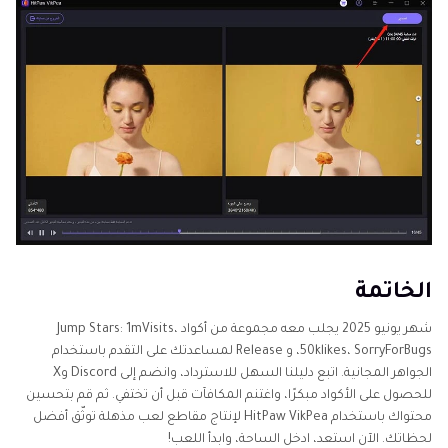
الخاتمة
شهر يونيو 2025 يجلب معه مجموعة من أكواد Jump Stars: 1mVisits،
50klikes، SorryForBugs، و Release لمساعدتك على التقدم باستخدام
الجواهر المجانية. اتبع دليلنا السهل للاسترداد، وانضم إلى Discord وX
للحصول على الأكواد مبكرًا، واغتنم المكافآت قبل أن تختفي. ثم قم بتحسين
محتواك باستخدام HitPaw VikPea لإنتاج مقاطع لعب مذهلة توثّق أفضل
لحظاتك. الآن استعد، ادخل الساحة، وابدأ اللعب!