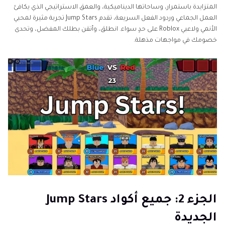
الجزء 5: هل تنتهي صلاحية أكواد Jump Stars؟
المتزايدة باستمرار، وساحاتها الديناميكية، والعمق الاستراتيجي الذي يكافئ
العمل الجماعي وردود الفعل السريعة، تقدم Jump Stars تجربة مثيرة لمحبي
قراءة إضافية: حسّن مقاطع فيديو اللعب الخاصة بك
الأنمي ولاعبي Roblox على حدٍ سواء. انطلق، وأتقن بطلك المفضل، وتحدى
باستخدام HitPaw VikPea
خصومك في مواجهات مذهلة.
الجزء 2: جميع أكواد Jump Stars
الجديدة