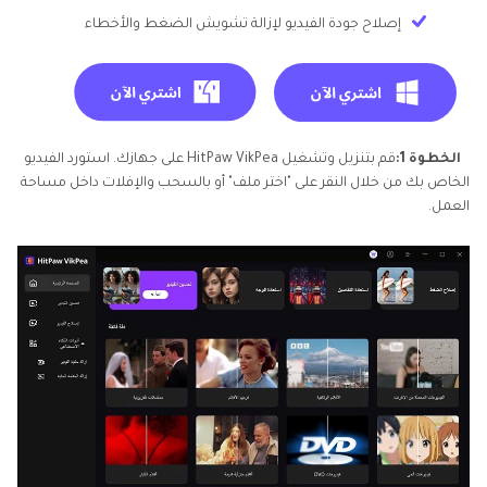
إصلاح جودة الفيديو لإزالة تشويش الضغط والأخطاء
الخطوة 1:
قم بتنزيل وتشغيل HitPaw VikPea على جهازك. استورد الفيديو
الخاص بك من خلال النقر على "اختر ملف" أو بالسحب والإفلات داخل مساحة
العمل.