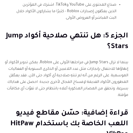
صناع المحتوى على YouTube وTikTok: اشترك في المؤثرين
الذين يغطّون إصدارات Roblox - كثيرًا ما يشاركون الأكواد خلال
البث المباشر أو العروض الأولى.
الجزء 5: هل تنتهي صلاحية أكواد Jump
Stars؟
بينما لا تزال Jump Stars في مراحلها الأولى على Roblox، يمكن تدوير الأكواد أو
إنهاؤها للاحتفال بإنجازات مثل عدد اللاعبين أو الذكرى السنوية أو الفعاليات
الموسمية. على الرغم من أنه لم تنتهِ صلاحية أي أكواد حتى الآن، فقد يعطّل
المطورون الأكواد القديمة لإفساح المجال لأخرى جديدة. احصل على هداياك
بسرعة، وتحقق من المصادر المذكورة أعلاه بانتظام حتى لا تفوّت أي مكافآت
مؤقتة.
قراءة إضافية: حسّن مقاطع فيديو
اللعب الخاصة بك باستخدام HitPaw