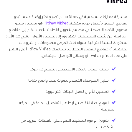
VikPea
مشاركة معاركك الملحمية في Jump Stars تصبح أكثر إرضاءً عندما تبدو
مقاطع الفيديو بأفضل جودة ممكنة.
HitPaw VikPea
هو محسن فيديو
مدعوم بالذكاء الاصطناعي مصمم لتحويل لقطات اللعب الخام إلى مقاطع
احترافية. من تثبيت التسجيلات المهزوزة إلى تحسين الألوان، يمنح هذا الأداة
لمحتواك لمسة احترافية. سواء كنت تعرض مجموعات، أو شروحات
تعليمية، أو مقاطع لأفضل اللحظات، يساعدك HitPaw VikPea على التميز
على YouTube أو Twitch أو وسائل التواصل الاجتماعي.
تثبيت الفيديو بالذكاء الاصطناعي لتنعيم كل حركة
تقليل الضوضاء المتقدم لصوت لعب واضح تمامًا
تحسين الألوان لجعل البيئات أكثر حيوية
نموذج حدة التفاصيل لإظهار التفاصيل الحادة في الحركة
السريعة
نموذج الوجوه لتسليط الضوء على اللقطات القريبة من
الشخصيات