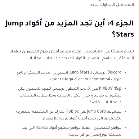
اللعبة قبل المحاولة مجددًا.
الجزء 4: أين تجد المزيد من أكواد Jump
Stars؟
للبقاء متقدمًا على المنافسين، عليك معرفة أماكن طرح المطورين للهدايا
المفاجئة. إليك أهم المصادر للأكواد الجديدة وتنبيهات الفعاليات:
Discord الرسمي لـ Jump Stars: انضم إلى الخادم الرسمي وتابع
قنوات #announcements أو #update-log.
@P1XELWINS على X: تابع المطور الرئيسي للعبة للحصول على
منشورات مباشرة حول الأكواد الجديدة وملاحظات التحديثات
والفعاليات الخاصة.
مجموعة Jump Corp على Roblox: شارك في الأنشطة الحصرية
للمجموعة التي تقدم أحيانًا أكواد فريدة للأعضاء.
مواقع المعجبين: احفظ مواقع تجميع أكواد Roblox التي يتم
تحديثها فور إصدار جواهر جديدة.