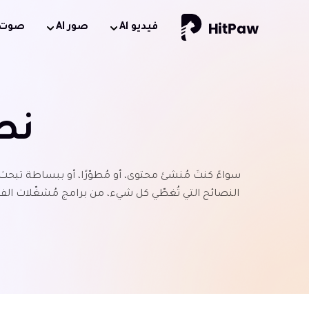
فيديو Al
صور AI
صوت AI
نص
سواءً كنتَ مُنشئ محتوى، أو مُطوّرًا، أو ببساطة تبح
النصائح التي تُغطّي كل شيء، من برامج مُشغّلات الف