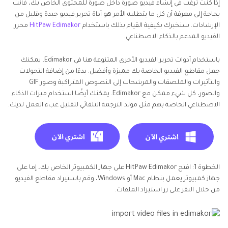
إذا كنت ترغب في إنشاء فيديو صورة داخل صورة للمحتوى الخاص بك، فأنت
بحاجة إلى معرفة أن كل ما يتطلبه الأمر هو أداة تحرير فيديو جيدة وقليل من
الإرشادات. سنخبرك بكيفية القيام بذلك باستخدام
HitPaw Edimakor
محرر
الفيديو المدعم بالذكاء الاصطناعي.
باستخدام أدوات تحرير الفيديو الأخرى المتنوعة هنا في Edimakor، يمكنك
جعل مقاطع الفيديو الخاصة بك مميزة وأفضل. بدءًا من إضافة التحولات
والتأثيرات والملصقات والمرشحات إلى النصوص المتراكبة وصور GIF
والصور، كل شيء ممكن مع Edimakor. يمكنك أيضًا استخدام ميزات الذكاء
الاصطناعي الخاصة بهم مثل مولد الترجمة التلقائي لتقليل عبء العمل لديك.
الخطوة 1: افتح HitPaw Edimakor على جهاز الكمبيوتر الخاص بك، إما على
جهاز كمبيوتر يعمل بنظام Mac أو Windows، وقم باستيراد مقاطع الفيديو
من خلال النقر على زر استيراد الملفات.