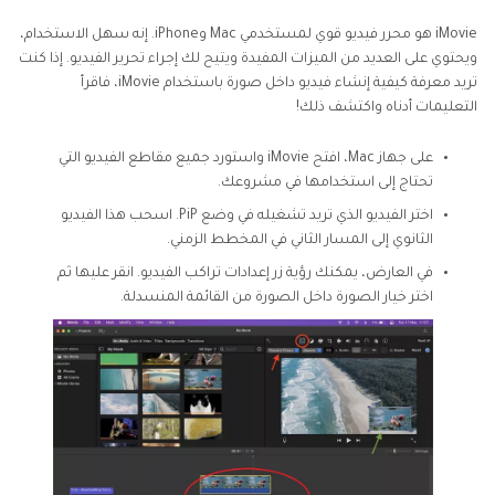
iMovie هو محرر فيديو قوي لمستخدمي Mac وiPhone. إنه سهل الاستخدام،
ويحتوي على العديد من الميزات المفيدة ويتيح لك إجراء تحرير الفيديو. إذا كنت
تريد معرفة كيفية إنشاء فيديو داخل صورة باستخدام iMovie، فاقرأ
التعليمات أدناه واكتشف ذلك!
على جهاز Mac، افتح iMovie واستورد جميع مقاطع الفيديو التي
تحتاج إلى استخدامها في مشروعك.
اختر الفيديو الذي تريد تشغيله في وضع PiP. اسحب هذا الفيديو
الثانوي إلى المسار الثاني في المخطط الزمني.
في العارض، يمكنك رؤية زر إعدادات تراكب الفيديو. انقر عليها ثم
اختر خيار الصورة داخل الصورة من القائمة المنسدلة.