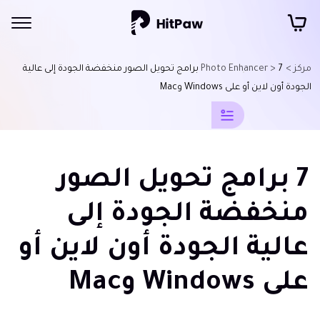
مركز >
Photo Enhancer >
7 برامج تحويل الصور منخفضة الجودة إلى عالية
نصائح
الجودة أون لاين أو على Windows وMac
لطمس
الصور
بالذكاء
7 برامج تحويل الصور
الاصطناعي
منخفضة الجودة إلى
تقنيات
وتأثيرات
عالية الجودة أون لاين أو
التمويه
تحويل
على Windows وMac
الصور
منخفضة