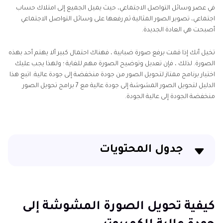
الجودة
في عصر وسائل التواصل الاجتماعي، حيث يميل الجميع إلى امتلاك حساب
إلى
اجتماعي، تصوير الصور المثالية ثم رفعها على وسائل التواصل الاجتماعي
عالية
أصبحت هي العادة الجديدة.
الجودة
طمس
تخيل أنك إذا قمت برفع صورة ضبابية ، فهناك احتمال كبير ألا يهتم أحد بهذه
أجزاء
أداة
الصورة. لذلك ، فإن تعديل وتوضيح الصورة مهم للغاية ؛ ولهذا يجب عليك
من
اختيار برنامج ممتاز لتحويل الصور من جودة منخفضة إلى جودة عالية. اتبع هذا
إزالة
الصورة
الدليل لتحويل الصور المشوشة إلى جودة عالية مع 7 برامج تحويل الصور
التشويش
منخفضة الجودة إلى عالية الجودة.
جعل
تأثيرات
الصورة
ضبابية
ضبابية
طمس
جدول المحتويات
خلفية
الصورة
كيفية تحويل الصورة المشوشة إلى جودة عالية للكمبيوتر
٥ طرق لتحويل صورة غير واضحة إلى جودة عالية عبر الإنترنت
كيفية تحويل الصورة المشوشة إلى