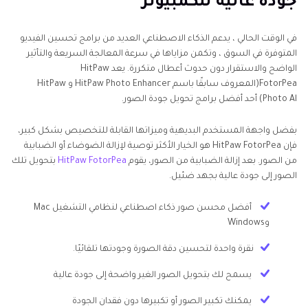
جودة عالية للكمبيوتر
[نصيحة إضافية] تطبيق تحويل صور غير واضحة إلى جودة
عالية للجوال
في الوقت الحالي ، يدعم الذكاء الاصطناعي العديد من برامج تحسين الفيديو
الاستنتاج
المتوفرة في السوق ، وتكمن مزاياها في سرعة المعالجة السريعة والتأثير
الواضح والاستقرار دون حدوث أعطال متكررة. يعد HitPaw
FotorPea(المعروف سابقًا باسم HitPaw Photo Enhancer و HitPaw
Photo Al) أحد أفضل برامج تحويل جودة الصور.
بفضل واجهة المستخدم البديهية وميزاتها القابلة للتخصيص بشكل كبير،
فإن HitPaw FotorPea هو الخيار الأكثر توصية لإزالة الضوضاء أو الضبابية
من الصور. بعد إزالة الضبابية من الصور، يقوم
HitPaw FotorPea
بتحويل تلك
الصور إلى جودة عالية بجهد ضئيل.
أفضل محسن صور ذكاء اصطناعي لنظامي التشغيل Mac
وWindows
نقرة واحدة لتحسين دقة الصورة وجودتها تلقائيًا.
يسمح لك بتحويل الصور الغير واضحة إلى جودة عالية
يمكنك تكبير الصور أو تكبيرها دون فقدان الجودة