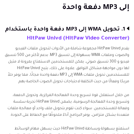
(ويندوز، ماك)
إلى MP3 دفعة واحدة
الجزء 2. أسئلة شائعة حول تحويل دفعة WMA إلى MP3
الخُلاصَة
1. تحويل WMA إلى MP3 دفعة واحدة باستخدام
HitPaw Univd (HitPaw Video Converter)
يقدم HitPaw Univd مجموعة شاملة من الأدوات لتحويل ملفات الفيديو
والصوت وملفات WMA بسهولة إلى تنسيق MP3. بدعم لأكثر من 500 تنسيق
فيديو و 300 تنسيق صوتي، يمكن للمستخدمين الاستمتاع بمرونة لا مثيل
لها دون مواجهة مشاكل التوافق. علاوة على ذلك، يتيح HitPaw Univd
للمستخدمين تحويل ملفات WMA إلى MP3 دفعة واحدة مجانًا، مما يوفر حلاً
مريحًا وفعالًا من حيث التكلفة لاحتياجات تحويل الصوت الخاصة بهم.
من خلال استغلال قوة تسريع وحدة المعالجة المركزية، وتحويل الدفعة،
وتسريع وحدة المعالجة الرسومية، يضمن HitPaw Univd تجربة سلسة
وفعالة للمستخدمين. سواء كنت تقوم بتحويل ملف واحد أو معالجة ملفات
متعددة بشكل متزامن، يوفر البرنامج أداءً ملحوظًا مع الحفاظ على الجودة.
استمتع بسهولة وبساطة HitPaw Univd حيث يسهل مهام الوسائط