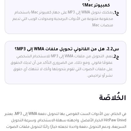
كمبيوتر Mac؟
يمكنك تحويل WMA إلى MP3 على جهاز كمبيوتر Mac باستخدام
ج1.
مجموعة متنوعة من الأدوات البرمجية ومحولات الويب التي تدعم
منصات Mac.
س2.
2. هل من القانوني تحويل ملفات WMA إلى MP3؟
نعم، التحويل من ملفات WMA إلى MP3 للاستخدام الشخصي
ج2.
عمومًا قانوني. ومع ذلك، من الضروري التأكد من أن لديك الحقوق
على ملفات الصوت التي تقوم بتحويلها وأنك لا تنتهك أي حقوق
نشر أو تراخيص.
الخُلاصَة
في الختام، بين الأدوات الست الموصى بها لتحويل دفعة WMA إلى MP3، يعتبر
HitPaw Univd الخيار الأفضل. واجهته سهلة الاستخدام، وسرعة التحويل
السريعة، ودعم التحويل دفعة واحدة تجعله خيارًا رائدًا لتحويل ملفات الصوت