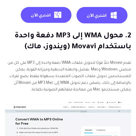
2. محول WMA إلى MP3 دفعة واحدة
باستخدام Movavi (ويندوز، ماك)
تقدم Movavi حلاً قويًا لتحويل ملفات WMA دفعة واحدة إلى MP3 على كل من
منصتي Windows وMac. بفضل واجهته البديهية وميزاته القوية، يمكن
للمستخدمين تحويل ملفات الصوت المتعددة بسهولة بفقط بضع نقرات.
بالإضافة إلى ذلك، يضمن دعم تحويل WMA إلى MP3 Mac من Movavi أن
يتمكن مستخدمو Mac من معالجة ملفاتهم الصوتية بكفاءة.