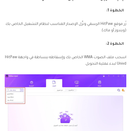
الخطوة 1:
زُر موقع HitPaw الرسمي ونزِّل الإصدار المناسب لنظام التشغيل الخاص بك
(ويندوز أو ماك).
الخطوة 2:
اسحب ملف الصوت WMA الخاص بك وإسقاطه ببساطة في واجهة HitPaw
Univd لبدء عملية التحويل.