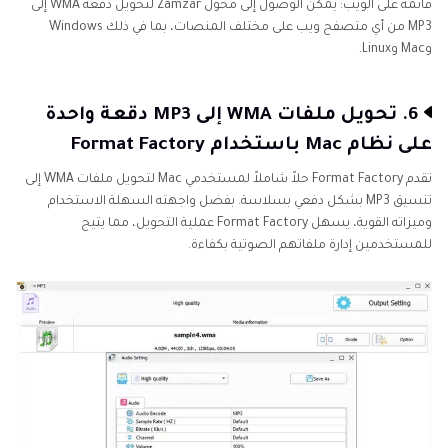
قائمة على الويب: يمكن الوصول إلى محول Zamzar لتحويل دفعة WMA إلى
MP3 من أي متصفح ويب على مختلف المنصات، بما في ذلك Windows
وMac وLinux.
6. تحويل ملفات WMA إلى MP3 دقعة واحدة
على نظام Mac باستخدام Format Factory
تقدم Format Factory حلاً شاملاً لمستخدمي Mac لتحويل ملفات WMA إلى
تنسيق MP3 بشكل دفعي بسلاسة. بفضل واجهته السهلة الاستخدام
وميزاته القوية، يسهل Format Factory عملية التحويل، مما يتيح
للمستخدمين إدارة ملفاتهم الصوتية بكفاءة.