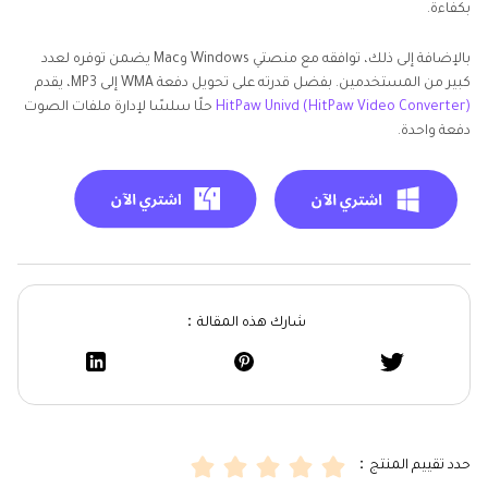
بكفاءة.
بالإضافة إلى ذلك، توافقه مع منصتي Windows وMac يضمن توفره لعدد
كبير من المستخدمين. بفضل قدرته على تحويل دفعة WMA إلى MP3، يقدم
HitPaw Univd (HitPaw Video Converter)
حلًا سلسًا لإدارة ملفات الصوت
دفعة واحدة.
شارك هذه المقالة：
حدد تقييم المنتج：