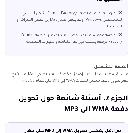
السلبيات:
قيود المنصة: تم تصميم Format Factory بشكل أساسي
لمستخدمي Windows، وقد يفتقر إصدار Mac إلى بعض الميزات أو
التحسينات.
واجهة معقدة: قد يجد بعض المستخدمين واجهة Format
Factory مرهقة بسبب ميزاتها الشاملة والخيارات المتعددة.
أنظمة التشغيل
ماك: يقدم Format Factory إصدارًا مخصصًا لمستخدمي Mac، مما يتيح
لهم تحويل دفعة سلس لملفات WMA إلى MP3 على نظام macOS.
الجزء 2. أسئلة شائعة حول تحويل
دفعة WMA إلى MP3
س1.
هل يمكنني تحويل WMA إلى MP3 على جهاز