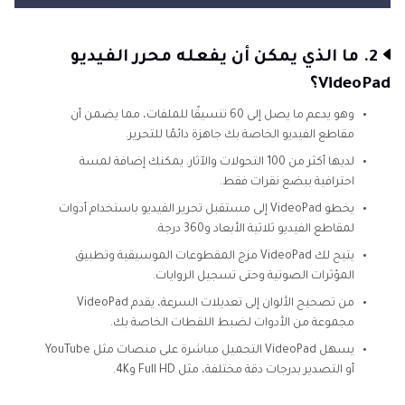
2. ما الذي يمكن أن يفعله محرر الفيديو
VideoPad؟
وهو يدعم ما يصل إلى 60 تنسيقًا للملفات، مما يضمن أن
مقاطع الفيديو الخاصة بك جاهزة دائمًا للتحرير.
لديها أكثر من 100 التحولات والآثار. يمكنك إضافة لمسة
احترافية ببضع نقرات فقط.
يخطو VideoPad إلى مستقبل تحرير الفيديو باستخدام أدوات
لمقاطع الفيديو ثلاثية الأبعاد و360 درجة.
يتيح لك VideoPad مزج المقطوعات الموسيقية وتطبيق
المؤثرات الصوتية وحتى تسجيل الروايات.
من تصحيح الألوان إلى تعديلات السرعة، يقدم VideoPad
مجموعة من الأدوات لضبط اللقطات الخاصة بك.
يسهل VideoPad التحميل مباشرة على منصات مثل YouTube
أو التصدير بدرجات دقة مختلفة، مثل Full HD و4K.