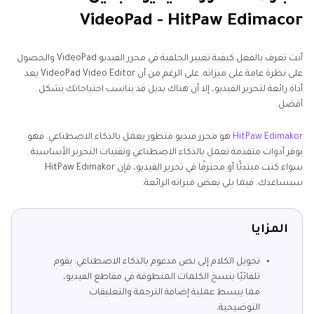
VideoPad - HitPaw Edimacor
أنت تعرف بالفعل كيفية تغيير الخلفية في محرر الفيديو VideoPad والحصول
على نظرة عامة على ميزاته. على الرغم من أن VideoPad Video Editor يعد
أداة رائعة لتحرير الفيديو، إلا أن هناك بديل قد يناسب احتياجاتك بشكل
أفضل.
HitPaw Edimakor
هو محرر فيديو متطور يعمل بالذكاء الاصطناعي. فهو
يوفر أدوات متقدمة تعمل بالذكاء الاصطناعي وتقنيات التحرير الأساسية.
سواء كنت مبتدئًا أو محترفًا في تحرير الفيديو، فإن HitPaw Edimakor
سيساعدك. فيما يلي بعض ميزاته الرائعة:
المزايا
تحويل الكلام إلى نص مدعوم بالذكاء الاصطناعي: يقوم
تلقائيًا بنسخ الكلمات المنطوقة في مقاطع الفيديو،
مما يبسط عملية إضافة الترجمة والتعليقات
التوضيحية.