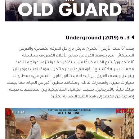
3. 6 Underground (2019)
يقدم "6 تحت الأرض" المخرج مايكل باي كل الحركة المتفجرة والعرض
السينمائي الذي يتوقعه المرء من صانع الأفلام المعروف بسلسلة
"المتحولون". يتبع الفيلم فريقًا من ستة أفراد قاموا بتزوير موتهم لتنفيذ
مهمات سرية كـ"أشباح". يقودهم ملياردير منتحل الهوية يلعب دوره رايان
رينولدز، ويهدف الفريق إلى الإطاحة بدكتاتور قاسٍ. الفيلم مليء بمطاردات
سيارات مثيرة، وانفجارات هائلة، ومشاهد خطيرة أكبر من الحياة، مما يجعله
فيلمًا مليئًا بالأدرينالين. تضيف الكيمياء الديناميكية بين الشخصيات طبقة
إضافية من المتعة إلى هذه الكتلة البصرية المثيرة.