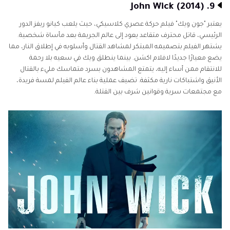
9. John Wick (2014)
يعتبر "جون ويك" فيلم حركة عصري كلاسيكي، حيث يلعب كيانو ريفز الدور
الرئيسي، قاتل محترف متقاعد يعود إلى عالم الجريمة بعد مأساة شخصية.
يشتهر الفيلم بتصميمه المبتكر لمشاهد القتال وأسلوبه في إطلاق النار، مما
يضع معيارًا جديدًا لافلام اكشن. بينما ينطلق ويك في سعيه بلا رحمة
للانتقام ممن أساء إليه، يتمتع المشاهدون بسرد متماسك مليء بالقتال
الأنيق واشتباكات نارية مكثفة. تضيف عملية بناء عالم الفيلم لمسة فريدة،
مع مجتمعات سرية وقوانين شرف بين القتلة.