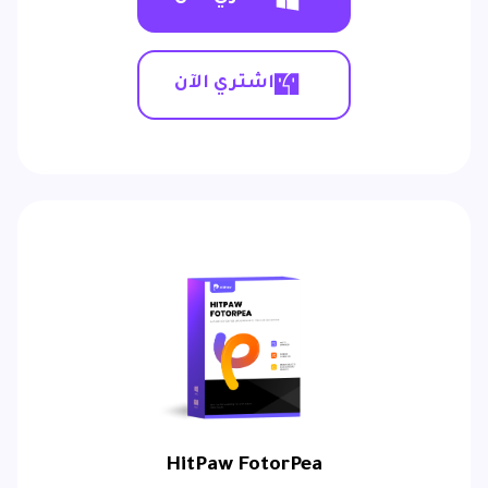
اشتري الآن
HitPaw FotorPea