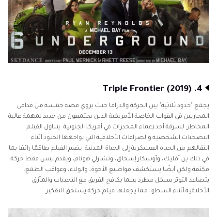
4. Triple Frontier (2019)
يجمع "حدود ثلاثية" بين الحركة والدراما حيث يروي قصة خمسة من قدامى
المحاربين في القوات الخاصة الأمريكية الذين يجتمعون من جديد لمهمة عالية
المخاطر: لسرقة أحد زعماء المخدرات في أمريكا الجنوبية. يتناول الفيلم
التضحيات الشخصية والصراعات الأخلاقية التي يواجهها الجنود أثناء
انتقالهم من الحياة العسكرية إلى الحياة المدنية. يضم الفيلم طاقمًا رائعًا بما
في ذلك بن أفليك، وأوسكار إسحاق، وتشارلي هونام، ويقدم ليس فقط حركة
مكثفة ولكن أيضًا يستكشف مواضيع الأخوة، والولاء، وعواقب الطمع.
يتصاعد التوتر بشكل مطرد بينما يكافح الفريق مع التحديات والمآزق
الأخلاقية أثناء السطو، مما يجعلها فيلم حركة يستحق التفكير.