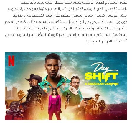
يقدم "مشروع القوة" فرضية مثيرة حيث تعطي مادة مخدرة غامضة
للمستخدمين قوى خارقة مؤقتة، لكن تأثيراتها غير متوقعة وخطيرة. بطولة
جيمي فوكس كجندي سابق يسعى للعثور على ابنته المخطوفة، وجوزيف
غوردون ليفيت كشرطي في نيو أورلينز، يستكشف الفيلم عواقب ظهور المخدر
وتأثيره على المدينة. ترتبط مشاهد الحركة بشكل إبداعي بالقوى الخارقة
المختلفة، مما ينتج عنه فيلم ديناميكي بصريًا ومثيرًا أيضًا، يثير تساؤلات حول
أخلاقيات القوة والسيطرة.