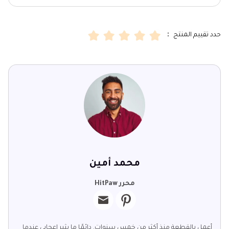
حدد تقييم المنتج ：
محمد أمين
محرر HitPaw
أعمل بالقطعة منذ أكثر من خمس سنوات. دائمًا ما يثير إعجابي عندما