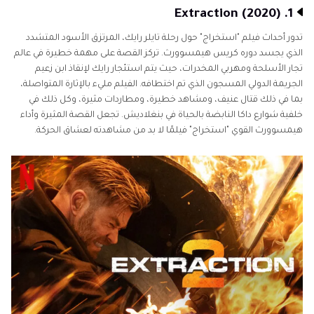
1. Extraction (2020)
تدور أحداث فيلم "استخراج" حول رحلة تايلر رايك، المرتزق الأسود المتشدد
الذي يجسد دوره كريس هيمسوورث. تركز القصة على مهمة خطيرة في عالم
تجار الأسلحة ومهربي المخدرات، حيث يتم استئجار رايك لإنقاذ ابن زعيم
الجريمة الدولي المسجون الذي تم اختطافه. الفيلم مليء بالإثارة المتواصلة،
بما في ذلك قتال عنيف، ومشاهد خطيرة، ومطاردات مثيرة، وكل ذلك في
خلفية شوارع داكا النابضة بالحياة في بنغلاديش. تجعل القصة المثيرة وأداء
هيمسوورث القوي "استخراج" فيلمًا لا بد من مشاهدته لعشاق الحركة.