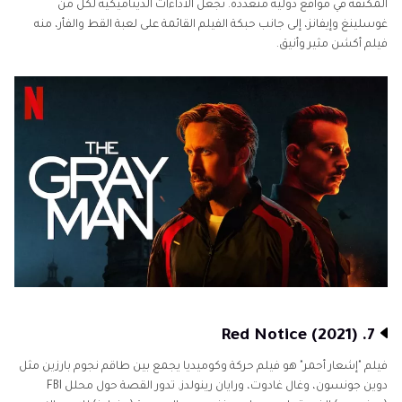
المكثفة في مواقع دولية متعددة. تجعل الأداءات الديناميكية لكل من
غوسلينغ وإيفانز، إلى جانب حبكة الفيلم القائمة على لعبة القط والفأر، منه
فيلم أكشن مثير وأنيق.
7. Red Notice (2021)
فيلم "إشعار أحمر" هو فيلم حركة وكوميديا يجمع بين طاقم نجوم بارزين مثل
دوين جونسون، وغال غادوت، ورايان رينولدز. تدور القصة حول محلل FBI