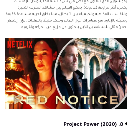
(جونسون) الذي يتعاون مع لص فني سيء السمعة (رينولدز) للإمساك
بمجرم أكثر مراوغة (غادوت). يجمع الفيلم بين مشاهد السرقة المثيرة
والنقاشات الفكاهية والكيمياء بين الأبطال، مما يخلق تجربة مشاهدة خفيفة
ومليئة بالإثارة. مع مغامرات حول العالم وحبكة مليئة بالتقلبات، فإن "إشعار
أحمر" مثالي للمشاهدين الذين يبحثون عن مزيج من الحركة والترفيه.
8. Project Power (2020)