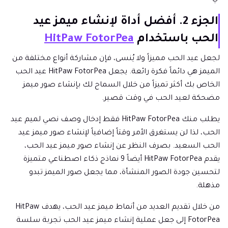
الجزء 2. أفضل أداة لإنشاء ميمز عيد
الحب باستخدام
HitPaw FotorPea
لجعل عيد الحب مميزاً ولا يُنسى، فإن مشاركة أنواع مختلفة من
الميمز هي دائماً فكرة رائعة. يجعل HitPaw FotorPea عيد الحب
الخاص بك أكثر تميزاً من خلال السماح لك بإنشاء صور ميمز
مضحكة لعيد الحب في وقت قصير.
يطلب منك HitPaw FotorPea فقط إدخال وصف نصي لميم عيد
الحب، لذا لن يستغرق الأمر وقتاً إضافياً لإنشاء صور ميمز عيد
الحب السعيد. بصرف النظر عن إنشاء صور ميمز عيد الحب،
يقدم HitPaw FotorPea أيضاً 9 نماذج ذكاء اصطناعي متميزة
لتحسين جودة الصور المنشأة، مما يجعل صور الميمز تبدو
مذهلة.
من خلال تقديم العديد من أنماط ميمز عيد الحب، يهدف HitPaw
FotorPea إلى جعل عملية إنشاء ميمز عيد الحب تجربة سلسة