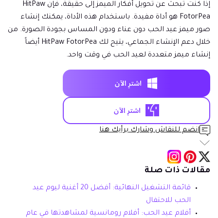
إذا كنت تبحث عن تحويل أفكار الميمز إلى حقيقة، فإن HitPaw
FotorPea هو أداة مفيدة. باستخدام هذه الأداة، يمكنك إنشاء
صور ميمز عيد الحب دون عناء ودون المساس بجودة الصورة. من
خلال دعم الإنشاء الجماعي، يتيح لك HitPaw FotorPea أيضاً
إنشاء ميمز متعددة لعيد الحب في وقت واحد.
انضم للنقاش وشارك برأيك هنا
مقالات ذات صلة
قائمة التشغيل النهائية: أفضل 20 أغنية ليوم عيد
الحب للاحتفال
أفلام عيد الحب: أفلام رومانسية لمشاهدتها في عام