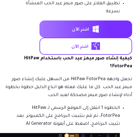
تطبيق الفلاتر على صور ميمز عيد الحب المنشأة
بسرعة
كيفية إنشاء صور ميمز عيد الحب باستخدام HitPaw
FotorPea؟
تجعل واجهة HitPaw FotorPea من السهل عليك إنشاء صور
ميمز عيد الحب. كل ما عليك فعله هو اتباع الدليل خطوة بخطوة
أدناه لإنشاء صور ميمز مضحكة لعيد الحب.
الخطوة 1.
انتقل إلى الموقع الرسمي لـ HitPaw
FotorPea، ثم قم بتثبيت البرنامج على الكمبيوتر. بعد
تثبيت البرنامج، اضغط على أيقونة AI Generator.