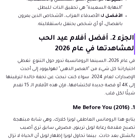
"النهاية السعيدة" هي تحقيق الذات للبطل.
الأفضل لـ:
الأصدقاء العزاب، الأشخاص الذين يمرون
بانفصال، أو أي شخص يحتفل باستقلاليته.
الجزء 2. أفضل أفلام عيد الحب
لمشاهدتها في عام 2026
في عام 2026، السينما الرومانسية تدور حول التنوع. تغطي
اختياراتنا كل شيء من "العصر الذهبي" لهوليوود إلى أحدث
الإصدارات لعام 2024. سواء كنت تبحث عن تحفة خالدة لترقيتها
إلى 4K أو قصة جديدة لاكتشافها، فإن هذه الأفلام الـ 15 تقدم
شيئًا لكل قلب.
1. Me Before You (2016)
يتابع هذا الرومانس العاطفي لويزا كلارك، وهي شابة مبتهجة
تصبح مقدمة رعاية لويل ترينور، مصرفي سابق ثري أصيب
بالشلل بعد حادث. بينما تحاول لويزا إظهار لويل أن الحياة لا تزال