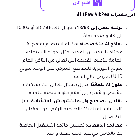
أبرز مميزات HitPaw VikPea:
ترقية تصل إلى 4K/8K:
تحويل اللقطات SD أو 1080p
إلى 4K واضحة تمامًا.
نماذج AI متخصصة:
يمكنك استخدام نموذج AI
مختلف للتحسين المحدد، مثل نموذج الاستعادة
العامة للأفلام القديمة التي تعاني من التآكل العام.
نموذج البورتريه للمقاطع المتركزة على الوجه. نموذج
UHD للعرض عالي الدقة.
ملون AI تلقائيًا:
يحول بشكل تلقائي الكلاسيكيات
بالأبيض والأسود إلى أفلام ملونة نابضة بالحياة.
تقليل الضجيج وإزالة التشويش المتشابك:
يزيل
"الحبيبات الفيلمية" والضجيج الرقمي دون فقدان
التفاصيل.
معالجة الدفعات:
تحسين قائمة التشغيل الخاصة
بك بالكامل في عيد الحب دفعة واحدة.