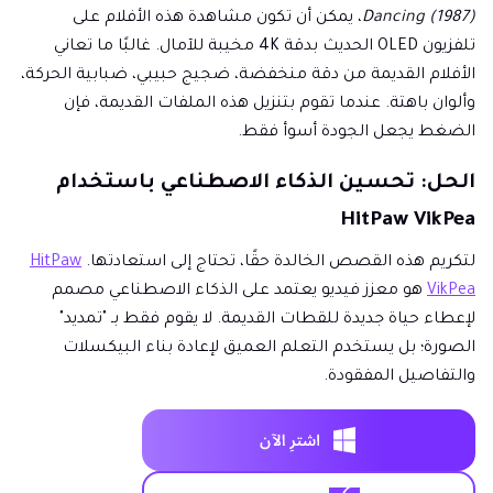
Dancing (1987)
، يمكن أن تكون مشاهدة هذه الأفلام على
تلفزيون OLED الحديث بدقة 4K مخيبة للآمال. غالبًا ما تعاني
الأفلام القديمة من دقة منخفضة، ضجيج حبيبي، ضبابية الحركة،
وألوان باهتة. عندما تقوم بتنزيل هذه الملفات القديمة، فإن
الضغط يجعل الجودة أسوأ فقط.
الحل: تحسين الذكاء الاصطناعي باستخدام
HitPaw VikPea
لتكريم هذه القصص الخالدة حقًا، تحتاج إلى استعادتها.
HitPaw
VikPea
هو معزز فيديو يعتمد على الذكاء الاصطناعي مصمم
لإعطاء حياة جديدة للقطات القديمة. لا يقوم فقط بـ "تمديد"
الصورة؛ بل يستخدم التعلم العميق لإعادة بناء البيكسلات
والتفاصيل المفقودة.