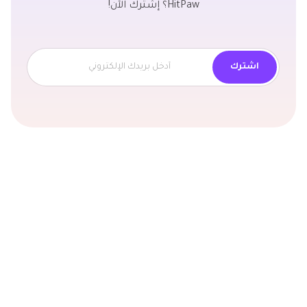
HitPaw؟ إشترك الآن!
اشترك