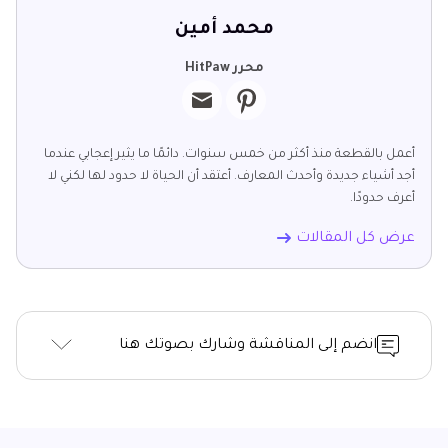
محمد أمين
محرر HitPaw
أعمل بالقطعة منذ أكثر من خمس سنوات. دائمًا ما يثير إعجابي عندما
أجد أشياء جديدة وأحدث المعارف. أعتقد أن الحياة لا حدود لها لكني لا
أعرف حدودًا.
عرض كل المقالات
انضم إلى المناقشة وشارك بصوتك هنا