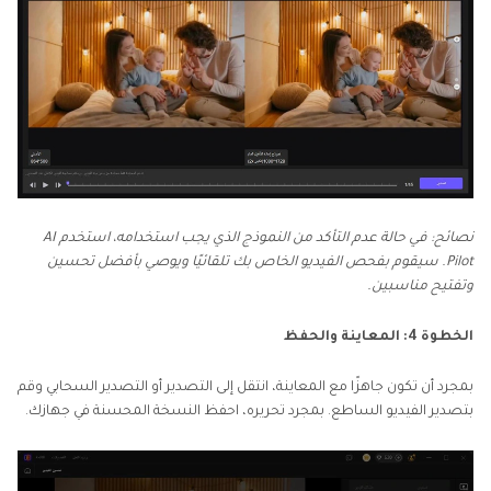
نصائح: في حالة عدم التأكد من النموذج الذي يجب استخدامه، استخدم AI
Pilot. سيقوم بفحص الفيديو الخاص بك تلقائيًا ويوصي بأفضل تحسين
وتفتيح مناسبين.
الخطوة 4: المعاينة والحفظ
بمجرد أن تكون جاهزًا مع المعاينة، انتقل إلى التصدير أو التصدير السحابي وقم
بتصدير الفيديو الساطع. بمجرد تحريره، احفظ النسخة المحسنة في جهازك.