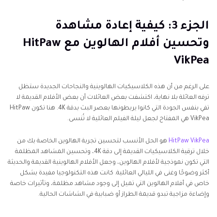
الجزء 3: كيفية إعادة مشاهدة
وتحسين أفلام الهالوين مع HitPaw
VikPea
على الرغم من أن هذه الكلاسيكيات الهالوينية والنجاحات الجديدة ستظل
ترفه العائلة بلا نهاية، اكتشفت بعض العائلات أن بعض الأفلام القديمة لا
تفي بنفس الجودة التي كانوا يربطونها بعصر البث بدقة 4K. هنا تكون HitPaw
VikPea هي المفتاح لجعل ليلة الفيلم العائلية لا تُنسى.
HitPaw VikPea
هو الحل الأنسب لتحسين تجربة الهالوين الخاصة بك من
خلال ترقية الكلاسيكيات القديمة إلى دقة 4K، وتحسين المشاهد المظلمة
التي تكون نموذجية لأفلام الهالوين، وجعل الأفلام الهالوينية القديمة والحديثة
أكثر وضوحًا وغنى في الليالي العائلية. كانت هذه التكنولوجيا مفيدة بشكل
خاص في أفلام الهالوين التي تميل إلى وجود مشاهد مظلمة، وتأثيرات خاصة
وإضاءة مزاجية تبدو قديمة الطراز أو ضبابية في الشاشات الحالية.