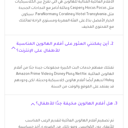
الأفلام العائلية المثالية للهالوين هي التي تمزج بين الكلاسيكيات
مثل Hocus Pocus وCasper وعائلة آدامز مع النجاحات الجديدة
مثل Hotel Transylvania وCoraline وParaNorman. سيكون
الخيار الأفضل بناءً على الفئة العمرية ومستوى الراحة لعائلتك
مع المحتوى المخيف.
2. أين يمكنني العثور على أفلام الهالوين المناسبة
للأطفال على الإنترنت؟
تمتلك معظم خدمات البث الكبيرة مجموعات جيدة جدًا من أفلام
الهالوين العائلية. Netflix وDisney Plus وAmazon Prime Video
وHulu لديهم أيضًا أفلام هالوين كلاسيكية وحديثة، لكن وجودهم
قد يعتمد على الموقع والوقت من السنة.
3. هل أفلام الهالوين مخيفة جدًا للأطفال؟
تم تصميم أفلام الهالوين العائلية لتقديم الرعب المناسب
للأعمار، دون الكوابيس. ومع ذلك، من الضروري أخذ حساسية