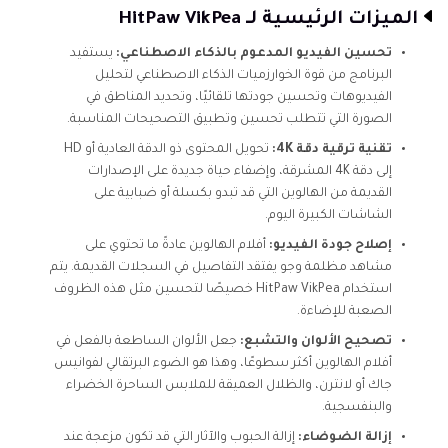
الميزات الرئيسية لـ HitPaw VikPea
تحسين الفيديو المدعوم بالذكاء الاصطناعي:
يستفيد
البرنامج من قوة الخوارزميات الذكاء الاصطناعي لتحليل
الفيديوهات وتحسين جودتها تلقائيًا، وتحديد المناطق في
الصورة التي تتطلب تحسين وتطبيق التصحيحات المناسبة.
تقنية ترقية دقة 4K:
تحويل المحتوى ذو الدقة العادية أو HD
إلى دقة 4K المشرقة، وإضفاء حياة جديدة على الإصدارات
القديمة من الهالوين التي قد تبدو بكسلة أو ضبابية على
الشاشات الكبيرة اليوم.
إصلاح جودة الفيديو:
أفلام الهالوين عادةً ما تحتوي على
مشاهد مظلمة وجو يفتقد التفاصيل في السجلات القديمة. يتم
استخدام HitPaw VikPea خصيصًا لتحسين مثل هذه الظروف
الصعبة للإضاءة.
تصحيح الألوان والتشبع:
جعل الألوان الساطعة بالفعل في
أفلام الهالوين أكثر سطوعًا، وهذا هو الضوء البرتقالي لفوانيس
جاك أو لانترن، والظلال العميقة للملابس الساحرة الخضراء
والبنفسجية.
إزالة الضوضاء:
إزالة الحبوب والآثار التي قد تكون مزعجة عند