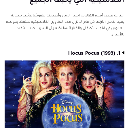
الكلاسيكية التي يحبها الجميع
الجزء 3: كيفية إعادة مشاهدة وتحسين أفلام الهالوين مع
HitPaw VikPea
اجتازت بعض أفلام الهالوين اختبار الزمن وأصبحت طقوسًا عائلية سنوية
يعيد الناس زيارتها كل عام. لا تزال هذه العناوين الكلاسيكية تحتفظ بموسم
الأسئلة المتكررة حول أفلام الهالوين العائلية
الهالوين في قلوب الأطفال والكبار لأنها تظهر أن السرد الجيد لا يتقيد
بالأجيال.
1. Hocus Pocus (1993)