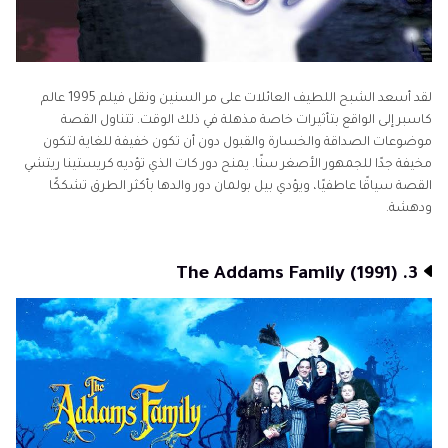
لقد أسعد الشبح اللطيف العائلات على مر السنين ونقل فيلم 1995 عالم
كاسبر إلى الواقع بتأثيرات خاصة مذهلة في ذلك الوقت. تتناول القصة
موضوعات الصداقة والخسارة والقبول دون أن تكون خفيفة للغاية لتكون
مخيفة جدًا للجمهور الأصغر سنًا. يمنح دور كات الذي تؤديه كريستينا ريتشي
القصة سياقًا عاطفيًا، ويؤدي بيل بولمان دور والدها بأكثر الطرق تشككًا
ودهشة.
3. The Addams Family (1991)