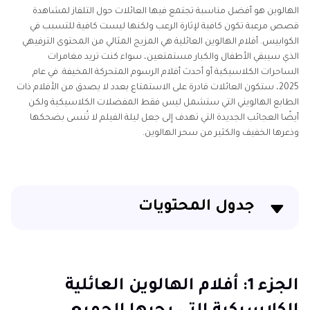
الهالوين هو أفضل مناسبة تجتمع فيها العائلات حول التلفاز لمشاهدة
قصص مرعبة تكون كافية لإثارة الرعب ولكنها ليست كافية للتسبب في
الكوابيس. أفلام الهالوين العائلية هي المزيج المثالي من المحتوى الترفيهي
الذي سيبقي الأطفال والكبار مستمتعين، سواء كنت تريد مغامرات
الساحرات الكلاسيكية أو أحدث أفلام الرسوم المتحركة المخيفة. في عام
2025، ستكون العائلات قادرة على الاستمتاع بعدد لا يصدق من الأفلام ذات
الطابع الهالويني التي ستشمل ليس فقط المفضلات الكلاسيكية ولكن
أيضًا العجائب الجديدة التي تهدف إلى جعل ليلة الفيلم لا تُنسى بضحكها
وذعرها الخفيف والكثير من سحر الهالوين.
جدول المحتويات
الجزء 1: أفلام الهالوين العائلية الكلاسيكية التي يحبها
الجميع
الجزء 1: أفلام الهالوين العائلية
الجزء 2: نجاحات الهالوين العائلية الحديثة المناسبة للعائلة