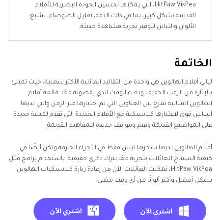
HitPaw VikPea، التي يمكنها تحسين الجودة البصرية للأفلام
القديمة بشكل كبير، بما في ذلك الدقة، تقليل الضوضاء، تشبع
الألوان والتباين لتوفير تجربة مشاهدة حديثة.
الخاتمة
ليالي أفلام الهالوين هي واحدة من التقاليد العائلية الأكثر شعبية، حيث تمتلئ
بالإثارة من الرعب الخفيف ودفء الوقت الذي يقضونه معًا. قائمة أفلام
الهالوين المثالية تمزج بين العناوين التي تم اختبارها عبر الزمن والتي لديها
أساس قوي لاعتبارها كلاسيكية مع الأفلام الجديدة التي تقدم لمسة جديدة
على المواضيع القديمة وقيم ومواقف جديدة للمفاهيم القديمة.
أفلام الهالوين لديها سحرها ليس فقط في الأجزاء الخارقة ولكن أيضًا في
كيفية السماح للعائلات بتجربة معًا تترك ذكرى حقيقية. باستخدام برامج مثل
HitPaw VikPea، تمكنت العائلات الآن من إعادة زيارة كلاسيكيات الهالوين
بشكل أفضل وأكثر ألوانًا من أي وقت مضى.