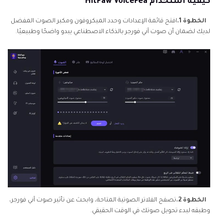
كيفية استخدام HitPaw VoicePea
الخطوة 1.
افتح قائمة الإعدادات وحدد الميكروفون ومكبر الصوت المفضل
لديك لضمان أن صوت آني فورجر بالذكاء الاصطناعي يبدو واضحًا وطبيعيًا.
الخطوة 2.
تصفح الفلاتر الصوتية المتاحة، وابحث عن تأثير صوت آني فورجر،
وطبقه لبدء تحويل صوتك في الوقت الحقيقي.