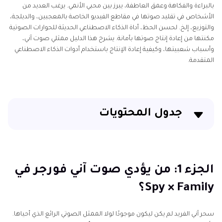
بالبراءة والفكاهة وعمق العاطفة، يبرز بين محبي الأنمي. يرغب العديد من
الأشخاص في تقليد صوتها في مقاطع الفيديو الخاصة بالمعجبين، والدبلجة،
والتوزيع، إلخ. لحسن الحظ، أداة الذكاء الاصطناعي الحديثة للحوارات الصوتية
مكنتها من إعادة إنتاج صوتها بأمانة. يشرح هذا الدليل ممثلي صوت آني،
وأسباب شعبيتها، وكيفية إعادة الإنتاج باستخدام أدوات الذكاء الاصطناعي
المتقدمة.
جدول المحتويات
الجزء 1: من يؤدي صوت آني فورجر في Spy × Family؟
الجزء 2: ما الذي يجعل آني فورجر شائعة جدًا في Spy ×
الجزء 1: من يؤدي صوت آني فورجر في
Family؟
Spy × Family؟
الجزء 3: أفضل 5 أدوات AI لإنشاء صوت آني فورجر
سحر آني الفريد لم يكن ليكون موجودًا لولا الممثل الصوتي الرائع الذي أحياها.