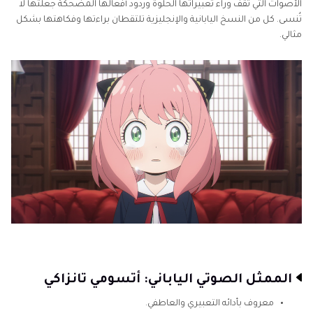
الجزء 4: نصائح لإعادة إنشاء صوت آني فورجر باستخدام
الأصوات التي تقف وراء تعبيراتها الحلوة وردود أفعالها المضحكة جعلتها لا
الذكاء الاصطناعي
تُنسى. كل من النسخ اليابانية والإنجليزية تلتقطان براءتها وفكاهتها بشكل
مثالي.
الأسئلة الشائعة
الممثل الصوتي الياباني: أتسومي تانزاكي
معروف بأدائه التعبيري والعاطفي.