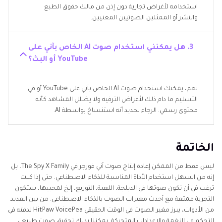
استخدامه لأغراض تجارية دون إذن من مالك حقوق الطبع
والنشر أو الممثلين الصوتيين المعنيين.
3. هل يمكنني استخدام صوت AI الخاص بآني على
YouTube أو البث؟
نعم، يمكنك استخدام صوت AI الخاص بآني على YouTube أو في
التسليم ما دام ذلك لأغراض الترفيه ولا يضلل المشاهد كأنه
محتوى رسمي. الرجاء تحديد أنه استنساخ بواسطة AI.
الخاتمة
ليس فقط من الممكن إعادة إنتاج صوت آني فورجر في The Spy X Family، بل
إنه من السهل استخدام الأداة المناسبة للذكاء الاصطناعي. حتى إذا كنت
ترغب في أن تكون صوتها في الدبلجة، اللعبة، التوزيع، إلخ لمحبيها، ستكون
التجربة ممتعة مع أحدث مغيرات الصوت بالذكاء الاصطناعي. من بين العديد
من الأدوات، يبرز مغير الصوت في الوقت الحقيقي HitPaw VoicePea لدقته في
التحكم في النغمة والإعدادات المتحركة. يمكننا بذلك تحقيق صوت طبيعي