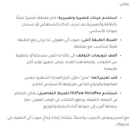
يمكن:
استخدم عينات قصيرة وتعبيرية:
اختر مقطعًا قصيرًا مليئًا
بالطاقة والتعبيرية عند تدريب الذكاء الاصطناعي أو تسجيل
صوتك الأساسي.
اضبط الطبقة أعلى:
صوت آني طفولي، لذا يرجى رفع الطبقة
قليلاً لتتناسب مع نغمتها.
أضف تنويعات التوقف:
آني غالبًا ما تكون مضحكة أو عاطفية
بين الكلمات. بإضافة هذه المدة، يمكن تحقيق تقليد أكثر
طبيعية.
قلد تعبيراتها:
"مثير" حاول تكرار العبارة الشهيرة بنفس
العاطفة والإيقاع كما في طريقتها الأصلية في الكلام.
استخدم HitPaw VoicePea لضبط التفاصيل:
يمكن التحكم
في النغمة، الطبقة، ونطق الكلمات في الوقت الفعلي، مما
يجعلها أقرب إلى صوتها أثناء الدبلجة والتوزيع.
مع الصبر وبعض التجريب والخطأ، يمكنك إعادة إنتاج صوت آني اللطيف في
محتواك.