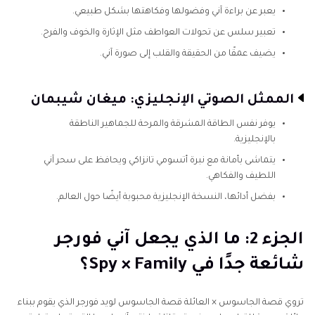
يعبر عن براءة آني وفضولها وفكاهتها بشكل طبيعي.
تعبير سلس عن تحولات العواطف مثل الإثارة والخوف والفرح.
يضيف عمقًا من الحقيقة والقلب إلى صورة آني.
الممثل الصوتي الإنجليزي: ميغان شيبمان
يوفر نفس الطاقة المشرقة والمرحة للجماهير الناطقة
بالإنجليزية.
يتماشى بأمانة مع نبرة أتسومي تانزاكي ويحافظ على سحر آني
اللطيف والفكاهي.
بفضل أدائها، النسخة الإنجليزية محبوبة أيضًا حول العالم.
الجزء 2: ما الذي يجعل آني فورجر
شائعة جدًا في Spy × Family؟
تروي قصة الجاسوس × العائلة قصة الجاسوس لويد فورجر الذي يقوم ببناء