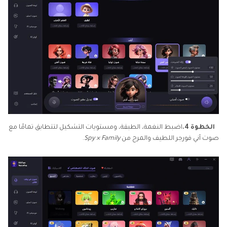
الخطوة 4.
اضبط النغمة، الطبقة، ومستويات التشكيل لتتطابق تمامًا مع
صوت آني فورجر اللطيف والمرح من
Spy × Family
.