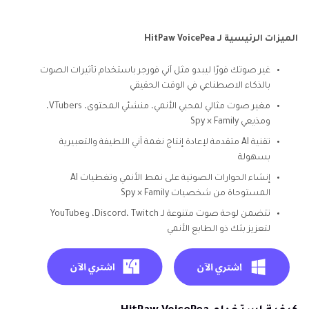
الميزات الرئيسية لـ HitPaw VoicePea
غير صوتك فورًا ليبدو مثل آني فورجر باستخدام تأثيرات الصوت
بالذكاء الاصطناعي في الوقت الحقيقي
مغير صوت مثالي لمحبي الأنمي، منشئي المحتوى، VTubers،
ومذيعي Spy × Family
تقنية AI متقدمة لإعادة إنتاج نغمة آني اللطيفة والتعبيرية
بسهولة
إنشاء الحوارات الصوتية على نمط الأنمي وتغطيات AI
المستوحاة من شخصيات Spy × Family
تتضمن لوحة صوت متنوعة لـ Discord، Twitch، وYouTube
لتعزيز بثك ذو الطابع الأنمي