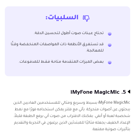
السلبيات:
تحتاج عينات صوت أطول لتحسين الدقة.
قد تستغرق الأنظمة ذات المواصفات المنخفضة وقتًا
للمعالجة.
بعض الميزات المتقدمة متاحة فقط للمدفوعات.
5. iMyFone MagicMic
iMyFone MagicMic بسيط وسريع ومثالي للمستخدمين العاديين الذين
يبحثون عن أصوات متحركة. يأتي مع فلتر يمكن استخدامه فورًا مع نمط
شخصية لعبة أو أنمي. يمكنك الاقتراب من صوت آني برفع الطبقة قليلاً.
الإعداد الخفيف يجعله مثاليًا للمبتدئين الذين يرغبون في التجربة والتقديم
بتأثيرات صوتية ممتعة.