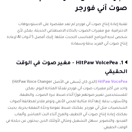
صوت آني فورجر
تقنية إعادة إنتاج صوت آني فورجر لم تعد مقتصرة على الاستوديوهات
الاحترافية. مع مغيرات الصوت بالذكاء الاصطناعي الحديثة، يمكن لأي
شخص لديه البرنامج المناسب التحدث مثلها. إليك أفضل 5 أدوات AI لإعادة
إنتاج صوت آني الفريد بدقة وسعادة.
1. HitPaw VoicePea - مغير صوت في الوقت
الحقيقي
HitPaw VoicePea
(الذي كان يُسمى في الأصل HitPaw Voice Changer)
واحد من أكثر مغيرات صوت آني فورجر تقدمًا المتاحة اليوم. يمكن
للمستخدمين تغيير صوتهم فورًا أثناء ضبط نبرة الصوت، والطبقة،
والأسلوب بدقة. إنها أداة مثالية لمحبي الأنمي وتوفر فلاتر لمطابقة أصوات
الشخصيات مثل آني فورجر. يمكنك ضبط نعومة وحدّة النغمة بحرية، بحيث
يمكنك إعادة إنتاج صوت آني اللطيف والمرح أثناء البث المباشر، وألعاب
الفيديو، والتصوير. سهل التشغيل ومثالي لأولئك الذين يبحثون عن دبلجة في
الوقت الحقيقي.