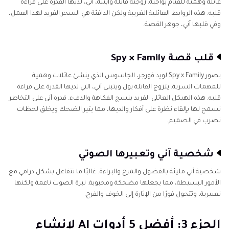
عائلة وهمية للقيام بواجبه. زوجته قاتلة وابنته، آني، لديها القدرة على قراءة
قلبه. هذه الروابط العائلية الغريبة ولكن الدافئة هي السحر الفريد لهذا العمل،
وفي قلبها آني، جوهر القصة.
قلب قصة Spy × Family
يصور Spy x Family لويد فورجر، الجاسوس الذي ينشئ عائلات وهمية
للمهمات السرية. يتزوج القاتلة يول ويتبنى آني، التي لديها القدرة على قراءة
قلبه. هذه الهيكل العائلي الفريد ينسج الفكاهة والدفء. قدرة آني على التخاطر
تسمح لها بإلقاء نظرة على أفكار والديها، مما يثير الضحك ويخلق لحظات
تضرب في الصميم.
شخصية آني وتعبيرها الصوتي
شخصية آني مليئة بالفضول والمرح والبراءة. غالبًا ما تتفاعل بشكل درامي مع
الأمور البسيطة، مما يجعلها مضحكة ومحبوبة. نبرة الصوت ناعمة ولكنها
تعبيرية، وتتحول فورًا من الإثارة إلى الخوف والفرح.
الجزء 3: أفضل 5 أدوات AI لإنشاء