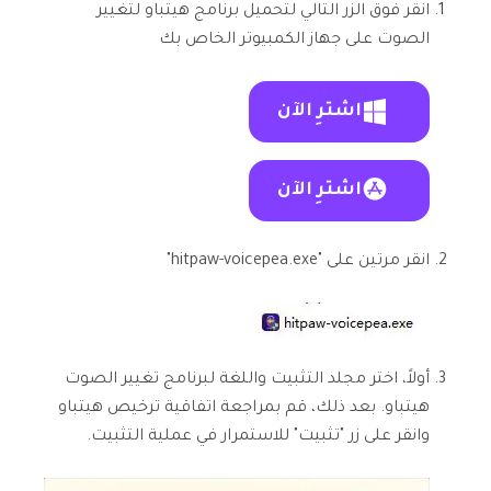
انقر فوق الزر التالي لتحميل برنامج هيتباو لتغيير
الصوت على جهاز الكمبيوتر الخاص بك
اشترِ الآن
اشترِ الآن
انقر مرتين على "hitpaw-voicepea.exe"
أولاً، اختر مجلد التثبيت واللغة لبرنامج تغيير الصوت
هيتباو. بعد ذلك، قم بمراجعة اتفاقية ترخيص هيتباو
وانقر على زر "تثبيت" للاستمرار في عملية التثبيت.