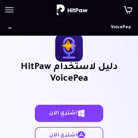
VoicePea
دليل لاستخدام HitPaw
VoicePea
اشتري الآن
اشتري الآن