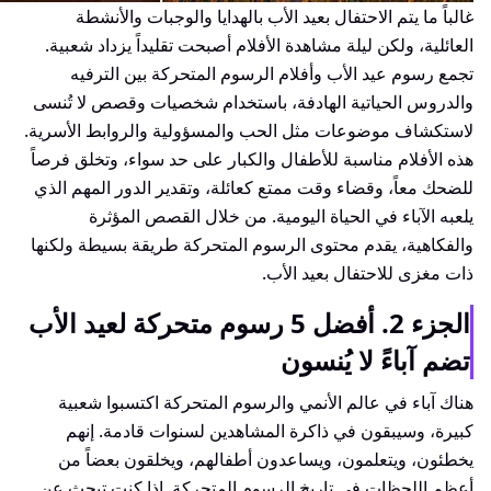
غالباً ما يتم الاحتفال بعيد الأب بالهدايا والوجبات والأنشطة
العائلية، ولكن ليلة مشاهدة الأفلام أصبحت تقليداً يزداد شعبية.
تجمع رسوم عيد الأب وأفلام الرسوم المتحركة بين الترفيه
والدروس الحياتية الهادفة، باستخدام شخصيات وقصص لا تُنسى
لاستكشاف موضوعات مثل الحب والمسؤولية والروابط الأسرية.
هذه الأفلام مناسبة للأطفال والكبار على حد سواء، وتخلق فرصاً
للضحك معاً، وقضاء وقت ممتع كعائلة، وتقدير الدور المهم الذي
يلعبه الآباء في الحياة اليومية. من خلال القصص المؤثرة
والفكاهية، يقدم محتوى الرسوم المتحركة طريقة بسيطة ولكنها
ذات مغزى للاحتفال بعيد الأب.
الجزء 2. أفضل 5 رسوم متحركة لعيد الأب
تضم آباءً لا يُنسون
هناك آباء في عالم الأنمي والرسوم المتحركة اكتسبوا شعبية
كبيرة، وسيبقون في ذاكرة المشاهدين لسنوات قادمة. إنهم
يخطئون، ويتعلمون، ويساعدون أطفالهم، ويخلقون بعضاً من
أعظم اللحظات في تاريخ الرسوم المتحركة. إذا كنت تبحث عن