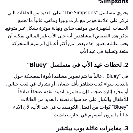
Simpsons"
يحتوي مسلسل "The Simpsons" على العديد من الحلقات التي
تركز على علاقة هومر مع بارت وليزا وماغي. غالباً ما تجمع
الحلقات الشهيرة بين موقف شائن ونهاية مؤثرة بشكل غير متوقع.
تذكر هذه القصص المشاهدين أنه حتى الأب غير المثالي يمكنه أن
يحب عائلته بعمق. هذه بعض من أكثر أعمال الرسوم المتحركة
متعة وتسلية في عيد الأب.
2. لحظات عيد الأب في مسلسل "Bluey"
في "Bluey"، غالباً ما يتم تصوير مشاهد الأبوة المضحكة حول
بانديت. سواء كنت تتظاهر بأنك حصان، أو تشارك في لعب خيالي،
أو مجرد إثارة ضجة، فإن مغامرة بانديت تقدم ضحكاً صادقاً
للأطفال والكبار على حد سواء. تصنف العديد من العائلات
"Bluey" كواحد من أفضل الكوميديات في عيد الأب، لأن الآباء
غالباً ما يرون أنفسهم في تجارب بانديت.
3. مغامرات عائلة بوب بيلتشر