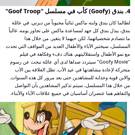
4. بندق (Goofy) كأب في مسلسل "Goof Troop"
لطالما كان بندق وابنه ماكس ثنائياً محبوباً من ديزني. في عائلة
بندق، يبذل بندق كل جهد لمساعدة ماكس على تجاوز يومه. غالباً
ما تتصادم شخصياتهما، لكن حبهما لا يتغير. من خلال هذا
المسلسل، سيختبر الآباء والأطفال العديد من المواقف التي تحدث
مع نمو الأطفال واستقلاليتهم. هناك دفء وفكاهة في فيلم
"Goofy Movie" سيتردد صداها لدى أي عائلة تبحث عن رسوم
متحركة لإعادة مشاهدتها في عيد الأب. تظل العلاقة بين الأب
والابن قوية وجذابة للمشاهدين حتى بعد مرور كل هذه السنوات.
من خلال هذا المسلسل، سيتم تذكير المشاهدين بأن التواصل
والتفاهم هما عنصران أساسيان في جميع علاقات الآباء والأبناء.