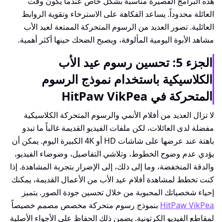
هذه البرامج القصيرة مناسبة بشكل خاص عندما يكون وقت
العائلة محدوداً. يساعد الفكاهة على الاسترخاء وتقوية الروابط
العائلية. تصور العديد من الرسوم المتحركة الممتعة لعيد الأب
مشاهد الأبوة اليومية المألوفة، ويصبح الضحك حينها أكثر أهمية.
الجزء 5: تحسين رسوم عيد الأب
الكلاسيكية باستخدام نموذج الرسوم
المتحركة في HitPaw VikPea
لا تزال العديد من أفلام الأنمي والرسوم المتحركة الكلاسيكية
مفضلة لدى العائلات، لكن ملفات الفيديو القديمة غالباً ما تبدو
باهتة عند عرضها على شاشات HD أو 4K الكبيرة اليوم. يمكن أن
يؤدي عدم وضوح الخطوط، وتلاشي التفاصيل، وضوضاء الفيديو،
والدقة المنخفضة، وما إلى ذلك، إلى الإضرار بتجربة المشاهدة. إذا
كنت تخطط لمشاهدة أفلام عيد الأب من الأعمال القديمة، يمكنك
إحياء شخصياتك المحبوبة من خلال تحسين جودة الصور. يتميز
HitPaw VikPea
بنموذج رسوم متحركة مخصص مصمم خصيصاً
لمقاطع الفيديو الكرتونية. يضمن ذلك الحفاظ على الأجواء الأصلية