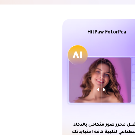
HitPaw FotorPea
ل محرر صور متكامل بالذكاء
طناعي لتلبية كافة احتياجاتك