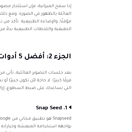
إذا سمح الميزانية، فإن استئجار مص
العائلة بالظهور في الصورة. ومع ذلك
مؤقتًا، والإضاءة الطبيعية. تأكد من ت
الحقيقية واللحظات الطبيعية بدلاً من
الجزء 2: أفضل 5 أدوات لتعديل صور العائلة كمحترف
بعد جلسات التصوير العائلية، تأتي 
فرقًا كبيرًا. لا حاجة لأن تكون خبيرًا
التي تساعدك على ضبط السطوع، إزال
1. Snap Seed
بواجهة استخدامه المنعشة وخياراته ال