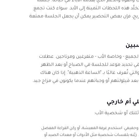
والقوة والدعم الذي يقدمه الآباء في حياتنا. جلسة
لّد هذه اللحظات الثمينة إلى الأبد. سواء كنت تجمع
يح، فإن بعض التحضير يمكن أن يجعل الجلسة ممتعة
سبين
يه الجميع - وخاصة الأب - متفرغين ومرتاحين. عطلات
ا في تحديد موعد للجلسة في الصباح أو بعد الظهر
تُعرف غالبًا بـ "الساعة الذهبية". إذا كان هناك
عد قيلولتهم أو وجباتهم عندما يكونون في مزاج جيد.
لي أم خارجي
ئلتك أو شخصية الأب:
 وحميمي. استخدم غرفة المعيشة، أو ركن القراءة المفضل
 زيّنه بلمسات شخصية مثل الأدوات أو معدات الصيد أو