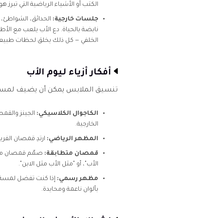
الكتب أو الأشياء الرياضية التي تبرز هوا
جلسات خارجية:
الحدائق، الشواطئ، 
نابضة بالحياة. دع الأب يلعب مع الأط
الخلفي — كل ذلك يخلق لحظات طبيعي
أفكار أزياء ليوم الأب
تنسيق الملابس يمكن أن يضيف لمسة م
الكاجوال الكلاسيكي:
الجينز والقمص
الخارجية.
المظهر الرياضي:
ارتدِ قمصان الفري
قمصان متطابقة:
صمّم قمصان مخص
الأب"، أو "مثل الأب مثل الابن".
مظهر رسمي:
إذا كنت تفضل لمسة أ
بألوان ناعمة ومحايدة.