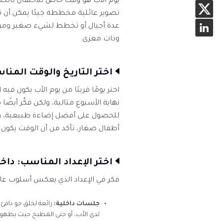
يوم الأب هو وقت خاص للاحتفال بالحب 
تصوير عائلية مخططة جيدًا يمكن أن تخ
عدة أجيال أو تخطط لشيء صغير ومر
وذات مغزى.
اختر التاريخ والوقت المنا
اختر يومًا قريبًا من يوم الأب يكون ف
نهاية الأسبوع مثالية، ولكن فكّر أيضً
للحصول على أفضل إضاءة طبيعية، والتي 
أطفال صغار، تأكد من أن الوقت يكون ب
اختر الإعداد المناسب: داخ
فكر في الإعداد الذي يعكس أسلوب عا
جلسات داخلية:
رائعة لخلق جو دافئ
لدى الأب، أو حتى المطبخ حيث يطهو.