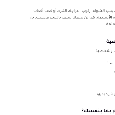
 الشواء، ركوب الدراجة، التنزه، أو لعب ألعاب
 الأنشطة. هذا لن يجعله يشعر بالتميز فحسب، بل
تعة.
صية
ًا وشخصية:
سعيد"
ي شيء يميزه
م بها بنفسك؟