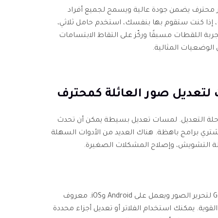
ور محترف يضمن جودة عالية ويسمح لجميع أفراد
، إذا كنت ستقوم بها بنفسك، استخدم حامل ثلاثي،
جربة اللقطات مسبقًا وركّز على التقاط الابتسامات
 الوضعيات المثالية.
مرحلة التعديل. لمسات تعديل بسيطة يمكن أن تحدث
 أو تشتري برامج باهظة. هناك العديد من الأدوات السهلة
ة التشويش، وإصلاح المشكلات الصغيرة.
Snapseed هو تطبيق مجاني من Google لتحرير الصور ويعمل على Android وiOS. معروف
قوية. يمكنك استخدام الفلاتر أو تعديل أجزاء محددة