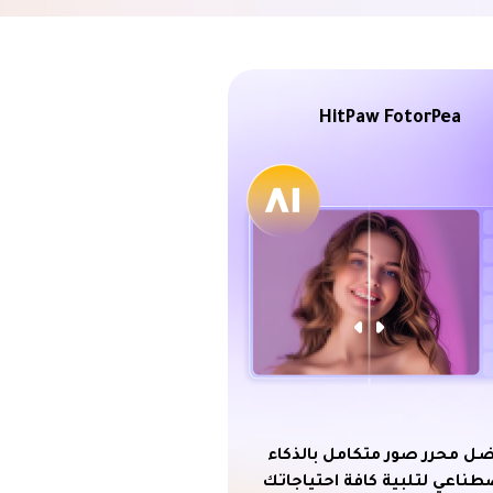
HitPaw FotorPea
ل محرر صور متكامل بالذكاء
طناعي لتلبية كافة احتياجاتك