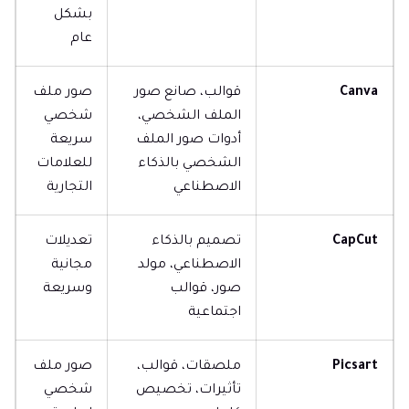
بشكل
عام
Canva
قوالب، صانع صور
صور ملف
الملف الشخصي،
شخصي
أدوات صور الملف
سريعة
الشخصي بالذكاء
للعلامات
الاصطناعي
التجارية
CapCut
تصميم بالذكاء
تعديلات
الاصطناعي، مولد
مجانية
صور، قوالب
وسريعة
اجتماعية
Picsart
ملصقات، قوالب،
صور ملف
تأثيرات، تخصيص
شخصي