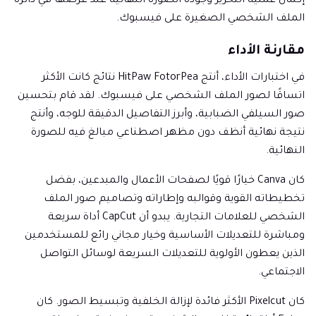
إكمال عملية التحرير وجودة الصورة النهائية عند عرضها في دائرة
الملف الشخصي الصغيرة على فيسبوك.
مقارنة الأداء
في اختبارات الأداء، أنتج HitPaw FotorPea نتائج كانت الأكثر
اتساقًا لصور الملف الشخصي على فيسبوك. لقد قام بتحسين
صور السيلفي الضبابية، وأبرز التفاصيل الدقيقة للوجه، وأنتج
نتيجة نهائية أنظف دون مظهر اصطناعي مبالغ فيه للصورة
النهائية.
كان Canva خيارًا قويًا لصفحات الأعمال والمبدعين، بفضل
تخطيطاته القوية وقوالبه وإطاراته وتصاميم صور الملف
الشخصي للعلامات التجارية. يبدو أن CapCut أداة سريعة
ومباشرة للتعديلات الأساسية وخيار مجاني رائع للمستخدمين
الذين يعطون الأولوية للتعديلات السريعة لوسائل التواصل
الاجتماعي.
كان Pixelcut الأكثر فائدة لإزالة الخلفية وتبسيط الصور. كان