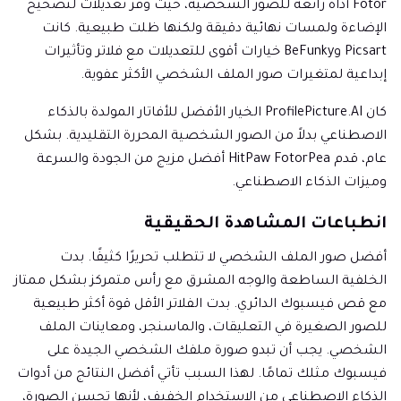
Fotor أداة رائعة للصور الشخصية، حيث وفر تعديلات لتصحيح
الإضاءة ولمسات نهائية دقيقة ولكنها ظلت طبيعية. كانت
Picsart وBeFunky خيارات أقوى للتعديلات مع فلاتر وتأثيرات
إبداعية لمتغيرات صور الملف الشخصي الأكثر عفوية.
كان ProfilePicture.AI الخيار الأفضل للأفاتار المولدة بالذكاء
الاصطناعي بدلاً من الصور الشخصية المحررة التقليدية. بشكل
عام، قدم HitPaw FotorPea أفضل مزيج من الجودة والسرعة
وميزات الذكاء الاصطناعي.
انطباعات المشاهدة الحقيقية
أفضل صور الملف الشخصي لا تتطلب تحريرًا كثيفًا. بدت
الخلفية الساطعة والوجه المشرق مع رأس متمركز بشكل ممتاز
مع قص فيسبوك الدائري. بدت الفلاتر الأقل قوة أكثر طبيعية
للصور الصغيرة في التعليقات، والماسنجر، ومعاينات الملف
الشخصي. يجب أن تبدو صورة ملفك الشخصي الجيدة على
فيسبوك مثلك تمامًا. لهذا السبب تأتي أفضل النتائج من أدوات
الذكاء الاصطناعي من الاستخدام الخفيف، لأنها تحسن الصورة،