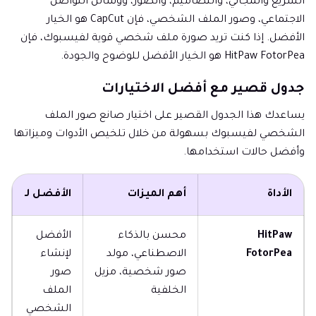
السريع والمجاني، والتصاميم، والصور، ووسائل التواصل
الاجتماعي، وصور الملف الشخصي، فإن CapCut هو الخيار
الأفضل. إذا كنت تريد صورة ملف شخصي قوية لفيسبوك، فإن
HitPaw FotorPea هو الخيار الأفضل للوضوح والجودة.
جدول قصير مع أفضل الاختيارات
يساعدك هذا الجدول القصير على اختيار صانع صور الملف
الشخصي لفيسبوك بسهولة من خلال تلخيص الأدوات وميزاتها
وأفضل حالات استخدامها.
الأداة
أهم الميزات
الأفضل لـ
HitPaw
محسن بالذكاء
الأفضل
FotorPea
الاصطناعي، مولد
لإنشاء
صور شخصية، مزيل
صور
الخلفية
الملف
الشخصي