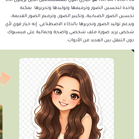
HitPaw FotorPea هو خياري الأول للمستخدمين الذين يريدون أداة
واحدة لتحسين الصور وترميمها وتوليدها وتحريرها. يمكنه
تحسين الصور الضبابية، وتكبير الصور، وترميم الصور القديمة،
ويدعم توليد الصور وتحريرها بالذكاء الاصطناعي. إنه خيار قوي لأي
شخص يريد صورة ملف شخصي واضحة وجمالية على فيسبوك
دون التنقل بين العديد من الأدوات.