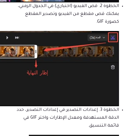
الخطوة 2. قص الفيديو (اختياري):
في الجدول الزمني،
يمكنك قص مقطع من الفيديو وتصدير المقطع
كصورة GIF.
الخطوة 3. إعدادات التصدير:
في إعدادات التصدير، حدد
الدقة المستهدفة ومعدل الإطارات واختر GIF في
قائمة التنسيق.