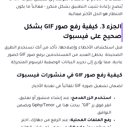
يُنصح بإعادة تثبيت التطبيق بشكل متكرر - فغالباً ما يكون
الانتظار هو الحل الأكثر فعالية.
الجزء 3. كيفية رفع صور GIF بشكل
صحيح على فيسبوك
قبل استكشاف الأخطاء وإصلاحها، تأكد من أنك تستخدم الطرق
الصحيحة. يخطئ العديد من المستخدمين برفع صور GIF كصور
عادية، مما يؤدي إلى تجريد البيانات الوصفية للرسوم المتحركة.
كيفية رفع صور GIF في منشورات فيسبوك
لضمان تشغيل صورة GIF تلقائياً في تغذية الأخبار:
استخدم الزر المدمج:
عند إنشاء منشور أو تعليق،
انقر فوق زر "GIF". يبحث هذا في Giphy/Tenor ويضمن
التوافق.
رفع الملفات المحلية:
عند الرفع من جهازك، اختر