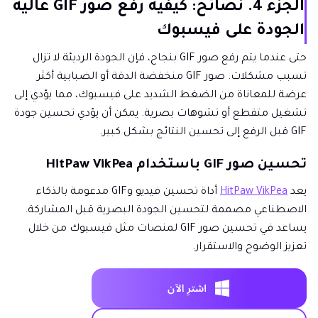
الجزء 4. نصائح: كيفية رفع صور GIF عالية
الجودة على فيسبوك
حتى عندما يتم رفع صور GIF بنجاح، فإن الجودة الرديئة لا تزال
تسبب مشكلات. صور GIF منخفضة الدقة أو الضبابية أكثر
عرضة للمعاناة من الضغط الشديد على فيسبوك، مما يؤدي إلى
تشغيل متقطع أو تشوهات بصرية. يمكن أن يؤدي تحسين جودة
GIF قبل الرفع إلى تحسين النتائج بشكل كبير.
تحسين صور GIF باستخدام HitPaw VikPea
يعد
HitPaw VikPea
أداة تحسين فيديو وGIF مدعومة بالذكاء
الاصطناعي مصممة لتحسين الجودة البصرية قبل المشاركة.
يساعد في تحسين صور GIF لمنصات مثل فيسبوك من خلال
تعزيز الوضوح والاستقرار.