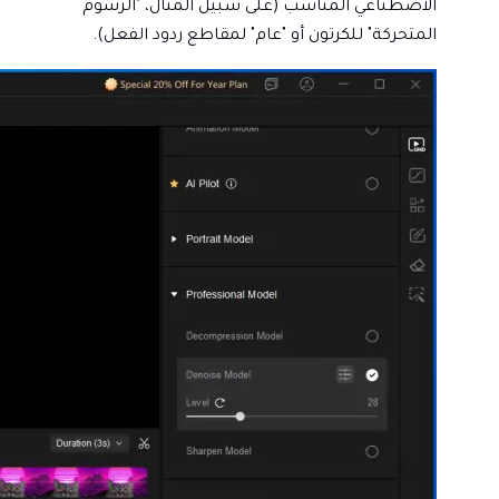
الاصطناعي المناسب (على سبيل المثال، "الرسوم
المتحركة" للكرتون أو "عام" لمقاطع ردود الفعل).