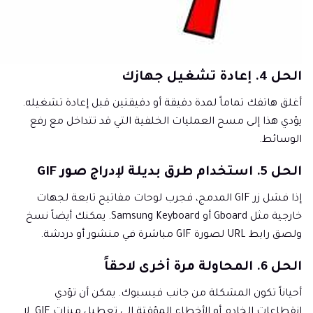
الحل 4. إعادة تشغيل جهازك
أغلق هاتفك تماماً لمدة دقيقة أو دقيقتين قبل إعادة تشغيله.
يؤدي هذا إلى مسح العمليات الخلفية التي قد تتداخل مع رفع
الوسائط.
الحل 5. استخدام طرق بديلة لإدراج صور GIF
إذا فشل زر GIF المدمج، فجرب لوحات مفاتيح تابعة لجهات
خارجية مثل Gboard أو Samsung Keyboard. يمكنك أيضاً نسخ
ولصق رابط URL لصورة GIF مباشرة في منشور أو دردشة.
الحل 6. المحاولة مرة أخرى لاحقاً
أحياناً تكون المشكلة من جانب فيسبوك. يمكن أن تؤدي
انقطاعات الخادم أو الأخطاء المؤقتة إلى تعطيل ميزات GIF. لا