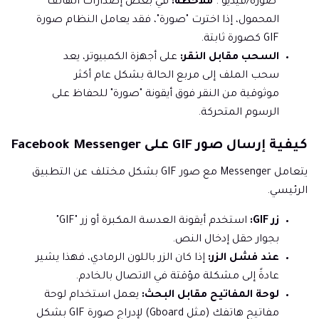
"صورة/فيديو".
ملاحظة:
في بعض إصدارات الهاتف
المحمول، إذا اخترت "صورة"، فقد يعامل النظام صورة
GIF كصورة ثابتة.
السحب مقابل النقر:
على أجهزة الكمبيوتر، يعد
سحب الملف إلى مربع الحالة بشكل عام أكثر
موثوقية من النقر فوق أيقونة "صورة" للحفاظ على
الرسوم المتحركة.
كيفية إرسال صور GIF على Facebook Messenger
يتعامل Messenger مع صور GIF بشكل مختلف عن التطبيق
الرئيسي.
زر GIF:
استخدم أيقونة العدسة المكبرة أو زر "GIF"
بجوار حقل إدخال النص.
عند فشل الزر:
إذا كان الزر باللون الرمادي، فهذا يشير
عادةً إلى مشكلة مؤقتة في الاتصال بالخادم.
لوحة المفاتيح مقابل البحث:
يعمل استخدام لوحة
مفاتيح هاتفك (مثل Gboard) لإدراج صورة GIF بشكل