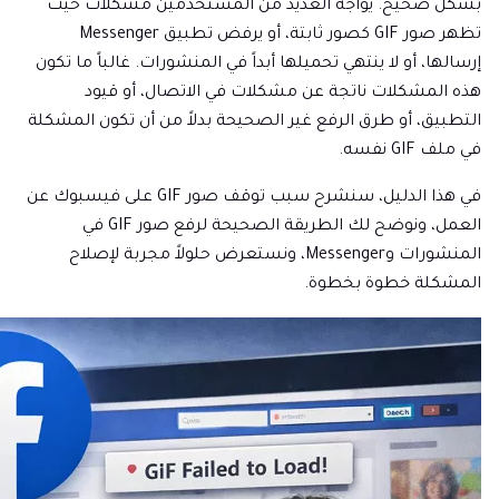
بشكل صحيح. يواجه العديد من المستخدمين مشكلات حيث
تظهر صور GIF كصور ثابتة، أو يرفض تطبيق Messenger
إرسالها، أو لا ينتهي تحميلها أبداً في المنشورات. غالباً ما تكون
هذه المشكلات ناتجة عن مشكلات في الاتصال، أو قيود
التطبيق، أو طرق الرفع غير الصحيحة بدلاً من أن تكون المشكلة
في ملف GIF نفسه.
في هذا الدليل، سنشرح سبب توقف صور GIF على فيسبوك عن
العمل، ونوضح لك الطريقة الصحيحة لرفع صور GIF في
المنشورات وMessenger، ونستعرض حلولاً مجربة لإصلاح
المشكلة خطوة بخطوة.