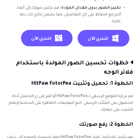
تكبير الصور بدون فقدان الجودة:
قم بتكبير صورك إلى أبعاد
أكبر مع الحفاظ على كل التفاصيل، مما يضمن نتائج ذات دقة
عالية.
خطوات تحسين الصور المولدة باستخدام
فلاتر الوجه
الخطوة 1: تحميل وتثبيت HitPaw FotorPea
قم بزيارة الموقع الرسمي لـ HitPaw FotorPea أو انقر على زر التحميل أدناه
للحصول على المثبِّت الرسمي. اتبع التعليمات الظاهرة على الشاشة لإتمام
التثبيت على جهازك.
الخطوة 2: رفع صورتك
بعد تثبيت البرنامج، افتح HitPaw FotorPea وقم باستيراد الصورة التي ترغب