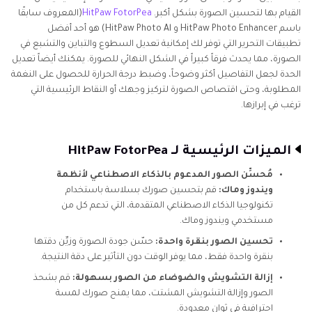
القيام بها لتحسين الصورة بشكل أكبر.
HitPaw FotorPea
(المعروف سابقًا
باسم HitPaw Photo Enhancer و HitPaw Photo Al) هو أحد أفضل
تطبيقات التحرير التي توفر لك إمكانية تعديل السطوع والتباين والتشبع في
الصورة، مما يحدث فرقاً كبيراً في الشكل النهائي للصورة. يمكنك أيضاً تعديل
الحدة لجعل التفاصيل أكثر وضوحاً، وضبط درجة الحرارة للحصول على النغمة
المطلوبة، وحتى اقتصاص الصورة لتركيز وجهك أو النقاط الرئيسية التي
ترغب في إبرازها.
الميزات الرئيسية لـ HitPaw FotorPea
مُحسِّن الصور المدعوم بالذكاء الاصطناعي لأنظمة
ويندوز وماك:
قم بتحسين صورك بسلاسة باستخدام
تكنولوجيا الذكاء الاصطناعي المتقدمة، التي تدعم كل من
مستخدمي ويندوز وماك.
تحسين الصور بنقرة واحدة:
حسّن جودة الصورة وزيِّن دقتها
بنقرة واحدة فقط، مما يوفر الوقت دون التأثير على دقة النتيجة.
إزالة التشويش والضوضاء من الصور بسهولة:
قم بشحذ
الصور وإزالة التشويش المشتت، مما يمنح صورك لمسة
احترافية في ثوانٍ معدودة.