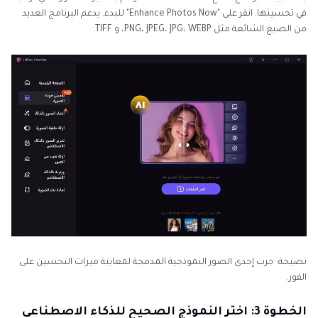
في تحسينها. انقر على "Enhance Photos Now" للبدء. يدعم البرنامج العديد
من الصيغ الشائعة مثل PNG، JPEG، JPG، WEBP، و TIFF.
نصيحة: جرب إحدى الصور النموذجية المدمجة لمعاينة ميزات التحسين على
الفور.
الخطوة 3: اختر النموذج الصحيح للذكاء الاصطناعي