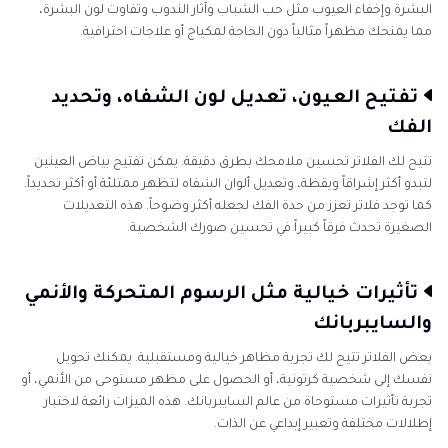
البشرة وإخفاء العيوب مثل حب الشباب وآثار الندوب وتفاوت لون البشرة،
مما يمنحك مظهراً مثالياً دون الحاجة لمكياج أو علاجات احترافية.
تفتيح العيون، تعديل لون الشفاه، وتحديد
الفك
تتيح لك الفلاتر تحسين ملامحك بطرق دقيقة. يمكن تفتيح بياض العينين
لتبدو أكثر إشراقاً ويقظة، وتعديل ألوان الشفاه لتظهر ممتلئة أو أكثر تحديداً.
كما توجد فلاتر تعزز من حدة الفك لجعله أكثر وضوحاً. هذه التعديلات
الصغيرة تحدث فرقاً كبيراً في تحسين صورك الشخصية.
تأثيرات خيالية مثل الرسوم المتحركة والأنمي
والسايبربانك
بعض الفلاتر تتيح لك تجربة مظاهر خيالية ومستقبلية. يمكنك تحويل
نفسك إلى شخصية كرتونية، أو الحصول على مظهر مستوحى من الأنمي، أو
تجربة تأثيرات مستوحاة من عالم السايبربانك. هذه الميزات رائعة لاختبار
إطلالات مختلفة وتعبير إبداعي عن الذات.