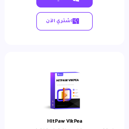
اشتري الآن
HitPaw VikPea