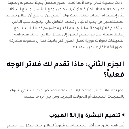
الجزء الرابع: [نصيحة إضافية] كيفية تعزيز الصور التي تم
ازدادت شعبية فلاتر الوجه لأنها تمنح الصور مظهراً جميلاً بسهولة وسرعة
إنشاؤها باستخدام فلاتر الوجه
دون الحاجة لمعدات احترافية أو تدريب خاص. ومع الانتشار الواسع لشبكات
مثل إنستجرام، سناب شات، وتيك توك، أصبح من الواضح أن الفلاتر تساعد
الأسئلة الشائعة حول تطبيقات فلاتر الوجه
المستخدمين في جذب الانتباه وكسب التفاعل على الإنترنت. يحب الناس
استخدام فلاتر الوجه لأنها تتيح لهم تغيير مظهرهم فورياً ليتناسب مع
إطلالة معينة. بدءًا من تنعيم البشرة إلى تعديل ملامح الوجه، تقدم هذه
التطبيقات تحولات فورية تجعل الصور أكثر جاذبية. كما أن سهولة مشاركة
الصور المُعدلة زادت من شعبيتها.
الجزء الثاني: ماذا تقدم لك فلاتر الوجه
فعلياً؟
توفر تطبيقات فلاتر الوجه خيارات واسعة لتخصيص صور السيلفي، سواء
بالتعديلات البسيطة أو التحولات الجذرية. ومن بين أبرز ما تقدمه:
تنعيم البشرة وإزالة العيوب
تُعد هذه الميزة من أكثر الاستخدامات شيوعاً للفلاتر. حيث تعمل على تنعيم