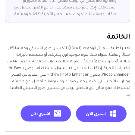
وInstagram تعمل في الوقت الفعلي أثناء التقاط الصور أو
الفيديوهات. إنها توفر فلاتر تعتمد على الواقع المعزز تتفاعل مع
حركات وجهك أثناء تحركك، مما يجعل التجربة تفاعلية وممتعة.
الخاتمة
تعتبر تطبيقات فلاتر الوجه خيارًا ممتازًا لتحسين صور السيلفي وجعلها أكثر
جمالًا وتفاعلًا. سواء كنت تقوم بتوحيد لون بشرتك، أو تستخدم تأثيرات
خيالية، أو تجرب مظهرًا جديدًا، توفر هذه التطبيقات مجموعة لا حصر لها من
الخيارات للتجربة. إذا كنت تبحث عن خيار سهل الاستخدام، نوصي بـ HitPaw
Photo Enhancer. يحتوي HitPaw Photo Enhancer على العديد من الفلاتر
وخيارات التحرير التي تضمن جعل صورك وفيديوهاتك أفضل. مع واجهته
البسيطة، فهو مثالي لأي شخص يرغب في تحسين صور السيلفي الخاصة
به.