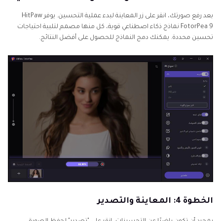
بعد رفع صورتك، انقر على زر المعاينة لبدء عملية التحسين. يوفر HitPaw
FotorPea 9 نماذج ذكاء اصطناعي قوية، كل منها مصمم لتلبية احتياجات
تحسين محددة. يمكنك دمج النماذج للحصول على أفضل النتائج.
الخطوة 4: المعاينة والتصدير