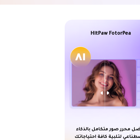
HitPaw FotorPea
ل محرر صور متكامل بالذكاء
طناعي لتلبية كافة احتياجاتك