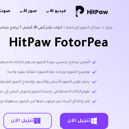
فيديو Al
صور AI
صوت AI
مركز >
نصائح الصور الإبداعية >
أدوات فلتر أنمي AI: أفضل 7 برامج مجانية ومدفوعة (دليل 2026)
HitPaw FotorPea
أفضل برنامج تحسين جودة الصور مدعوم بالذكاء الاصطناعي متاح لن
توضيح الصورة وزيادة دقة الصورة تلقائيًا بنقرة واحدة
يدعم تلوين الصور الأبيض والأسود وإصلاح الصور القديمة
يقوم الذكاء الاصطناعي بإنشاء الصور لتحويل النص إلى ص
قم بإزالة أي أشياء غير مرغوب فيها من الصور بسهولة دون
تنزيل الآن
تنزيل الآن