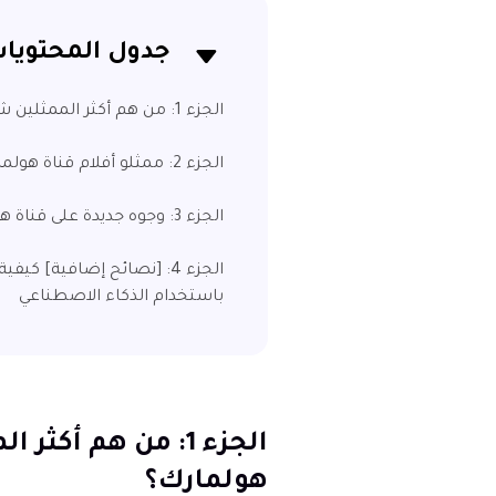
جدول المحتويا
الجزء 1: من هم أكثر الممثلين شهرة في قناة هولمارك؟
الجزء 2: ممثلو أفلام قناة هولمارك الذين أصبحوا مفضلين لدى الجماهير
الجزء 3: وجوه جديدة على قناة هولمارك: المواهب الجديدة التي يجب مراقبتها
الجزء 4: [نصائح إضافية] 
باستخدام الذكاء الاصطناعي
الجزء 1: من هم أك
هولمارك؟