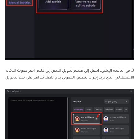
3. في النافذة اليمنى، انتقل إلى قسم تحويل النص إلى كلام. اختر صوت الذكاء
الاصطناعي الذي تريد إجراء التعليق الصوتي به واللغة. ثم انقر على بدء التحويل