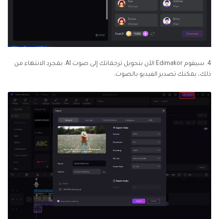
4. سيقوم Edimakor الآن بتحويل ترجماتك إلى صوت AI. بمجرد الانتهاء من
ذلك، يمكنك تصدير الفيديو بالصوت.