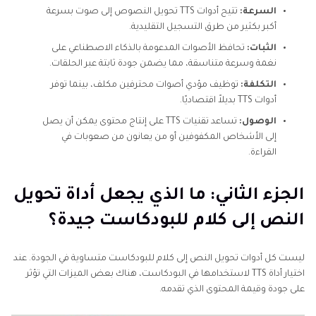
السرعة:
تتيح أدوات TTS تحويل النصوص إلى صوت بسرعة
أكبر بكثير من طرق التسجيل التقليدية.
الثبات:
تحافظ الأصوات المدعومة بالذكاء الاصطناعي على
نغمة وسرعة متناسقة، مما يضمن جودة ثابتة عبر الحلقات.
التكلفة:
توظيف مؤدي أصوات محترفين مكلف، بينما توفر
أدوات TTS بديلاً اقتصاديًا.
الوصول:
تساعد تقنيات TTS على إنتاج محتوى يمكن أن يصل
إلى الأشخاص المكفوفين أو من يعانون من صعوبات في
القراءة.
الجزء الثاني: ما الذي يجعل أداة تحويل
النص إلى كلام للبودكاست جيدة؟
ليست كل أدوات تحويل النص إلى كلام للبودكاست متساوية في الجودة. عند
اختيار أداة TTS لاستخدامها في البودكاست، هناك بعض الميزات التي تؤثر
على جودة وقيمة المحتوى الذي تقدمه.