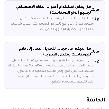
هل يمكن استخدام أصوات الذكاء الاصطناعي
س2.
لجميع أنواع البودكاست؟
أصوات الذكاء الاصطناعي متعددة الاستخدامات ويمكن
ج2.
استخدامها لأي نوع. مع ذلك، من الحكمة اختيار صوت يتناسب
مع نغمة وشخصية المحتوى الخاص بك.
هل لديكم حل مجاني لتحويل النص إلى كلام
س3.
للبودكاست يمكنني البدء به؟
نعم، تتوفر نسخ مجانية أو تجريبية مع بعض هذه الأدوات. على
ج3.
سبيل المثال، هناك نسخة مجانية من HitPaw VoicePea يمكنك
استخدامها بدون دفع. ولكن النسخ المجانية عادةً ما تكون
محدودة في الأصوات وخيارات التصدير، لذا قد تحتاج للترقية إذا
كنت تخطط للاستخدام التجاري.
الخاتمة