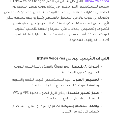
HitPaw VoicePea
(الذي كان يُسمى في الأصل HitPaw Voice Changer)
مصمم للمستخدمين الذين يرغبون في إنشاء صوت طبيعي بسرعة دون
الحاجة إلى مهارات تقنية. مثالي لصناع البودكاست الذين يفضلون كتابة النص
وتحويله إلى صوت بدلاً من التسجيل بأنفسهم. يتميز بواجهة بسيطة يمكن
لأي شخص استخدامها بسهولة. يمكنك الاختيار من بين مجموعة من
الأصوات وتخصيص الإعدادات مثل السرعة والنغمة لتناسب أسلوب
البودكاست. كما أنه منخفض التكلفة، مما يجعله خيارًا رائعًا للهواة أو
أصحاب الميزانيات المحدودة.
الميزات الرئيسية لبرنامج HitPaw VoicePea:
أصوات AI طبيعية:
يوفر أصواتًا واقعية وناعمة تشبه الصوت
البشري لمحتوى البودكاست.
تخصيص الصوت:
يتيح للمستخدمين ضبط النغمة والسرعة
وطبقة الصوت بما يتناسب مع أجواء البودكاست.
صيغ تصدير متعددة:
يمكن تنزيل الصوت بصيغ MP3 و WAV
لسهولة النشر على مواقع البودكاست.
واجهة استخدام بسيطة:
تصميم بسيط وسهل الاستخدام
يتطلب أقل قدر من التنقل.