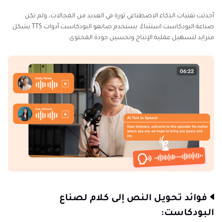
الجزء الثالث: أفضل أدوات تحويل النص إلى كلام
أحدثت تقنيات الذكاء الاصطناعي ثورة في العديد من المجالات، ولم تكن
للبودكاست في 2025
صناعة البودكاست استثناءً. يستخدم صانعو البودكاست أدوات TTS بشكل
متزايد لتسهيل عملية الإنتاج وتحسين جودة المحتوى.
الأسئلة الشائعة
فوائد تحويل النص إلى كلام لصناع
البودكاست: