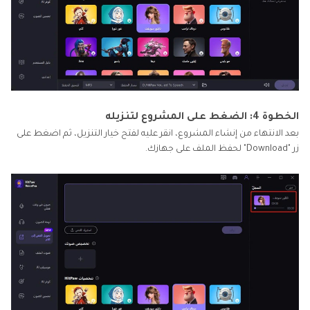
الخطوة 4: الضغط على المشروع لتنزيله
بعد الانتهاء من إنشاء المشروع، انقر عليه لفتح خيار التنزيل، ثم اضغط على
زر "Download" لحفظ الملف على جهازك.