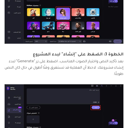
الخطوة 3: الضغط على "إنشاء" لبدء المشروع
بعد تأكيد النص واختيار الصوت المناسب، اضغط على زر "Generate" لبدء
إنشاء مشروعك. لاحظ أن العملية قد تستغرق وقتًا أطول في حال كان النص
طويلًا.