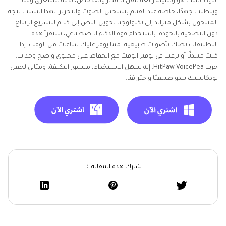
البودكاست هو وسيلة رائعة لنقل الأفكار والقصص، لكنه يستغرق وقتًا
ويتطلب جهدًا، خاصة عند القيام بتسجيل الصوت والتحرير. لهذا السبب يتجه
المنتجون بشكل متزايد إلى تكنولوجيا تحويل النص إلى كلام لتسريع الإنتاج
دون التضحية بالجودة. باستخدام قوة الذكاء الاصطناعي، ستقرأ هذه
التطبيقات نصك بأصوات طبيعية، مما يوفر عليك ساعات من الوقت. إذا
كنت مبتدئًا أو ترغب في توفير الوقت مع الحفاظ على محتوى واضح وجذاب،
جرب HitPaw VoicePea. إنه سهل الاستخدام، ميسور التكلفة، ومثالي لجعل
بودكاستك يبدو طبيعيًا واحترافيًا.
شارك هذه المقالة：