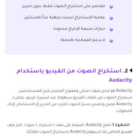
مقتصر على استخراج الصوت فقط، بدون تحرير.
عملية الاستخراج ليست بديهية جداً للمبتدئين.
خيارات صيغة الإخراج محدودة.
لا يدعم المعالجة بالجملة.
2.
استخراج الصوت من الفيديو باستخدام
Audacity
Audacity هو محرر صوت مجاني ومفتوح المصدر يتيح للمستخدمين
استخراج الصوت من ملفات الفيديو بسهولة. عند استيراد فيديو، يمكن لـ
Audacity فصل وتصدير مسار الصوت لمزيد من التحرير أو الاستخدام. إليك
الخطوات:
الخطوة 1:
افتح Audacity. اضغط على ملف > استيراد > صوت. اختر ملف
الفيديو الخاص بك (سيقوم Audacity باستخراج الصوت تلقائيًا).