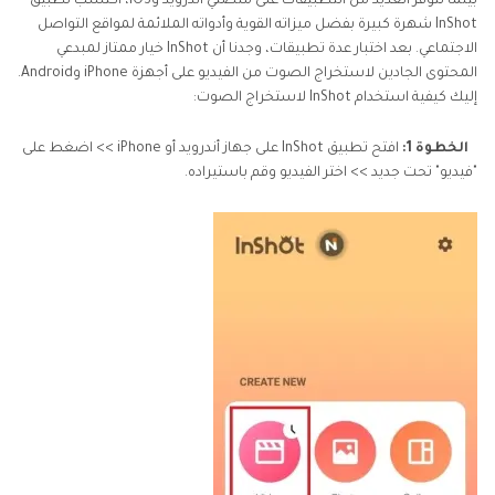
بينما تتوفر العديد من التطبيقات على منصتي أندرويد وiOS، اكتسب تطبيق
InShot شهرة كبيرة بفضل ميزاته القوية وأدواته الملائمة لمواقع التواصل
الاجتماعي. بعد اختبار عدة تطبيقات، وجدنا أن InShot خيار ممتاز لمبدعي
المحتوى الجادين لاستخراج الصوت من الفيديو على أجهزة iPhone وAndroid.
إليك كيفية استخدام InShot لاستخراج الصوت:
الخطوة 1:
افتح تطبيق InShot على جهاز أندرويد أو iPhone >> اضغط على
"فيديو" تحت جديد >> اختر الفيديو وقم باستيراده.