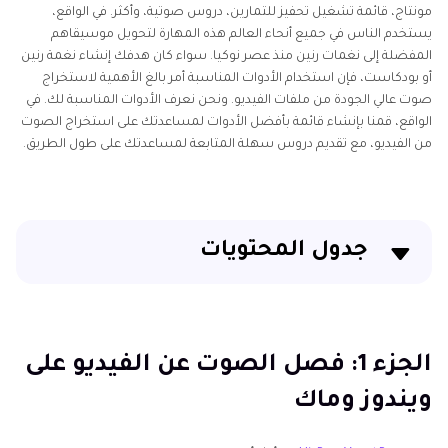
مونتاج، قائمة تشغيل تحفيز للتمارين، دروس صوتية، وأكثر. في الواقع،
يستخدم الناس في جميع أنحاء العالم هذه المهارة لتحويل موسيقاهم
المفضلة إلى نغمات رنين منذ عصر نوكيا. سواء كان هدفك إنشاء نغمة رنين
أو بودكاست، فإن استخدام الأدوات المناسبة أمر بالغ الأهمية لاستخراج
صوت عالي الجودة من ملفات الفيديو. ونحن نعرف الأدوات المناسبة لك. في
الواقع، قمنا بإنشاء قائمة بأفضل الأدوات لمساعدتك على استخراج الصوت
من الفيديو، مع تقديم دروس سهلة المتابعة لمساعدتك على طول الطريق.
جدول المحتويات
الجزء 1: فصل الصوت عن الفيديو على ويندوز وماك
الجزء 2: طريقة مجانية لاستخراج الصوت من الفيديو على
الجزء 1: فصل الصوت عن الفيديو على
سطح المكتب
ويندوز وماك
الجزء 3: استخراج الصوت من الفيديو على أندرويد وiOS