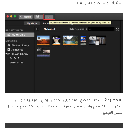
استيراد الوسائط واختيار الملف.
الخطوة 2:
اسحب مقطع الفيديو إلى الجدول الزمني. انقر بزر الماوس
الأيمن على المقطع واختر فصل الصوت. سيظهر الصوت كمقطع منفصل
أسفل الفيديو.