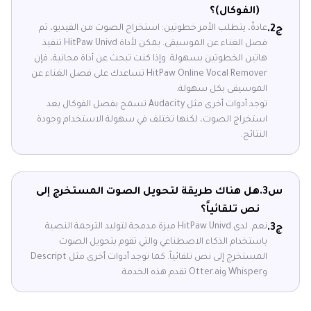
(الفوكال)؟
عادةً، يتطلب الأمر خطوتين: استخراج الصوت من الفيديو، ثم
ج2.
فصل الغناء عن الموسيقى. يمكن لأداة HitPaw Univd تنفيذ
هاتين الخطوتين بسهولة. وإذا كنت تبحث عن أداة مجانية، فإن
HitPaw Online Vocal Remover تساعدك على فصل الغناء عن
الموسيقى بكل سهولة.
توجد أدوات أخرى مثل Audacity تسمح بفصل الفوكال بعد
استخراج الصوت، لكنها تختلف في سهولة الاستخدام وجودة
النتائج.
س3.
هل هناك طريقة لتحويل الصوت المستخرج إلى
نص تلقائياً؟
نعم. لدى HitPaw Univd ميزة مدمجة لتوليد الترجمة النصية
ج3.
باستخدام الذكاء الاصطناعي والتي تقوم بتحويل الصوت
المستخرج إلى نص تلقائياً. كما توجد أدوات أخرى مثل Descript
وWhisper وOtter.ai تقدم هذه الخدمة.