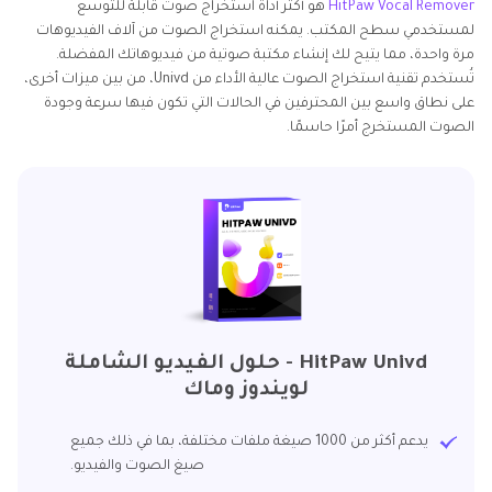
HitPaw Vocal Remover
هو أكثر أداة استخراج صوت قابلة للتوسع
الجزء 4: استخراج الصوت من الفيديو عبر الإنترنت مجانًا
لمستخدمي سطح المكتب. يمكنه استخراج الصوت من آلاف الفيديوهات
مرة واحدة، مما يتيح لك إنشاء مكتبة صوتية من فيديوهاتك المفضلة.
الأسئلة الشائعة حول استخراج الصوت من الفيديو
تُستخدم تقنية استخراج الصوت عالية الأداء من Univd، من بين ميزات أخرى،
على نطاق واسع بين المحترفين في الحالات التي تكون فيها سرعة وجودة
الصوت المستخرج أمرًا حاسمًا.
HitPaw Univd - حلول الفيديو الشاملة
لويندوز وماك
يدعم أكثر من 1000 صيغة ملفات مختلفة، بما في ذلك جميع
صيغ الصوت والفيديو.