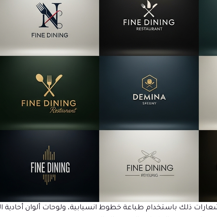
عارات ذلك باستخدام طباعة خطوط انسيابية، ولوحات ألوان أحادية ال