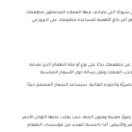
Ub و DoorDash، ومواقع التواصل الاجتماعي مثل TikTok و Instagram، من أكثر الأماكن شيوعًا التي يصادف فيها العملاء المحتملون مطعمك.
 أمر بالغ الأهمية لمساعدة مطعمك على البروز في
 عن مطعمك بناءً على نوع أو فئة الطعام الذي تقدمه
لجذب العملاء ونقل رسالة حول الأسعار المناسبة.
لحصريّة والجودة العالية. سيساعد الشعار المصمم جيدًا
وزًا معينة وفنون الخط، حيث يغلب عليها اللونان الأحمر
وان المستخدمة غالبًا هي الأحمر والأخضر والأبيض. أما بالنسبة للعديد من مؤسسات الطعام