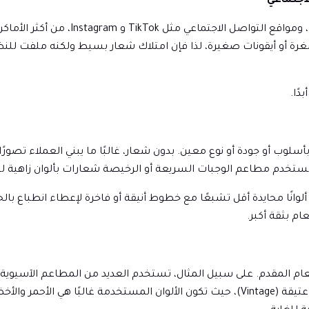
اجتماعي
تعد تطبيقات توصيل الطعام مثل er Eats
 أو أيقونات صغيرة، لذا فإن امتلاك شعار بسيط ولكنه ملفت للنظر
ًا.
ب أو جودة أو نوع معين. بدون شعار، غالبًا ما يبني العملاء تصورًا
 ما تستخدم مطاعم الوجبات السريعة أو الرخيصة شعارات بألوان زاهية 
لوانًا محايدة أقل تشبعًا مع خطوط أنيقة أو فاخرة لإعطاء انطباع با
 بثقة أكبر.
م المقدم. على سبيل المثال، تستخدم العديد من المطاعم الآسيوية رم
والذهبي. وتستخدم العديد من المطاعم الإيطالية خطوطًا عتيقة (Vintage)، حيث تكون الأل