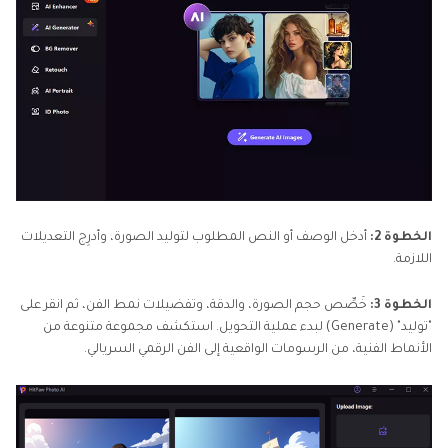
الخطوة 2:
أدخل الوصف أو النص المطلوب لتوليد الصورة، وأدرِج التعديلات
اللازمة.
الخطوة 3:
خَصِّص حجم الصورة، والدقة، وتفضيلات نمط الفن، ثم انقر على
"توليد" (Generate) لبدء عملية التحويل. استكشف مجموعة متنوعة من
الأنماط الفنية، من الرسومات الواقعية إلى الفن الرقمي السريالي.