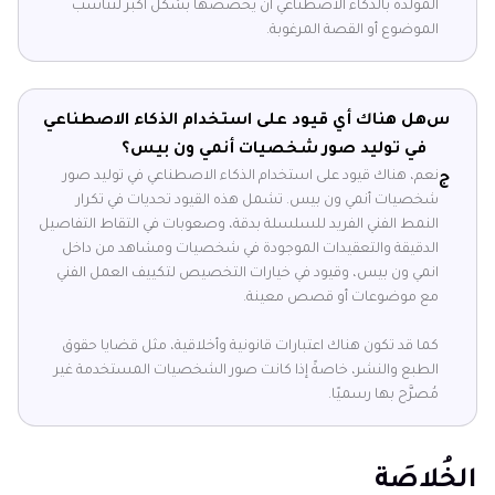
المُولَّدة بالذكاء الاصطناعي أن يخصصها بشكل أكبر لتناسب
الموضوع أو القصة المرغوبة.
س
هل هناك أي قيود على استخدام الذكاء الاصطناعي
في توليد صور شخصيات أنمي ون بيس؟
نعم، هناك قيود على استخدام الذكاء الاصطناعي في توليد صور
ج
شخصيات أنمي ون بيس. تشمل هذه القيود تحديات في تكرار
النمط الفني الفريد للسلسلة بدقة، وصعوبات في التقاط التفاصيل
الدقيقة والتعقيدات الموجودة في شخصيات ومشاهد من داخل
انمي ون بيس، وقيود في خيارات التخصيص لتكييف العمل الفني
مع موضوعات أو قصص معينة.
كما قد تكون هناك اعتبارات قانونية وأخلاقية، مثل قضايا حقوق
الطبع والنشر، خاصةً إذا كانت صور الشخصيات المستخدمة غير
مُصرَّح بها رسميًا.
الخُلاصَة