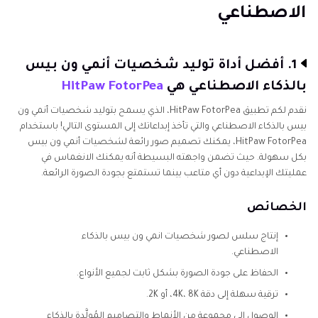
الاصطناعي
الخُلاصَة
1. أفضل أداة توليد شخصيات أنمي ون بيس
بالذكاء الاصطناعي هي
HitPaw FotorPea
نقدم لكم تطبيق HitPaw FotorPea، الذي يسمح بتوليد شخصيات أنمي ون
بيس بالذكاء الاصطناعي والتي تأخذ إبداعاتك إلى المستوى التالي! باستخدام
HitPaw FotorPea، يمكنك تصميم صور رائعة لشخصيات أنمي ون بيس
بكل سهولة. حيث تضمن واجهته البسيطة أنه يمكنك الانغماس في
عمليتك الإبداعية دون أي متاعب بينما تستمتع بجودة الصورة الرائعة.
الخصائص
إنتاج سلس لصور شخصيات انمي ون بيس بالذكاء
الاصطناعي.
الحفاظ على جودة الصورة بشكل ثابت لجميع الأنواع.
ترقية سهلة إلى دقة 4K، 8K، أو 2K.
الوصول إلى مجموعة من الأنماط والتصاميم المُولَّدة بالذكاء