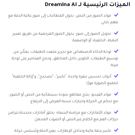
الميزات الرئيسية لـ Dreamina AI
مولد الصور من النص: يحول المطالبات إلى صور عالية الدقة مع
فهم دلالي.
تحويل الصور إلى صور: يحول الصور المرجعية عن طريق تغيير
النمط، الخلفية، أو الوضعية.
لوحة الذكاء الاصطناعي مع تحرير متعدد الطبقات: يمكّن من
توسيع الطبقات، التلوين داخل المناطق، ودمج العناصر على لوحة
مرنة.
أدوات تحسين بنقرة واحدة: "تكبير"، "تصحيح"، و"إزالة الخلفية"
لتلميع الصورة فورًا.
مولد الفيديو: ينتج مقاطع بجودة سينمائية من النص أو الصور،
مع تحكم في الحركة وخيارات نسبة العرض إلى الارتفاع.
مولد الأفاتارات مع مزامنة الشفاه: يخلق أفاتارات متحدثة تتزامن
حركات الفم مع الكلام عبر النص أو الصوت المحمل.
تكبير بدقة عالية وتداخل الإطارات: يعزز الدقة ويُسلس حركة