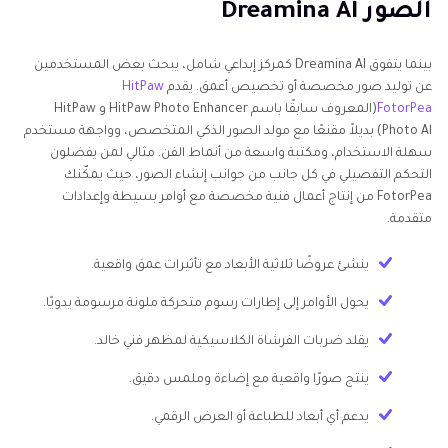
الصور Dreamina AI
بينما يتفوق Dreamina AI كمركز إبداعي شامل، يبحث بعض المستخدمين
عن توليد صور مخصصة أو تخصيص أعمق. يقدم
HitPaw
FotorPea
(المعروف سابقًا باسم HitPaw Photo Enhancer و HitPaw
Photo Al) بديلاً مقنعًا مع مولد الصور الذكي المتخصص، وواجهة مستخدم
سهلة الاستخدام، ومكتبة واسعة من أنماط الفن. مثالي لمن يفضلون
التحكم التفصيلي في كل جانب من جوانب إنشاء الصور، حيث يمكّنك
FotorPea من إنتاج أعمال فنية مخصصة مع أوامر بسيطة وإعدادات
متقدمة.
ينشئ عروضًا ثلاثية الأبعاد مع تأثيرات عمق واقعية.
يحول الأوامر إلى إطارات رسوم متحركة ملونة مرسومة يدويًا.
يقلد ضربات الفرشاة الكلاسيكية لمظهر فني خالد.
ينتج صورًا واقعية مع إضاءة وملمس دقيق.
يدعم أي أبعاد للطباعة أو العرض الرقمي.