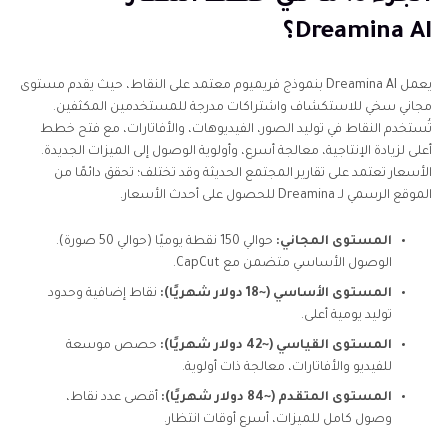
Dreamina AI؟
يعمل Dreamina AI بنموذج فريميوم معتمد على النقاط، حيث يقدم مستوى
مجاني سخي للاستكشاف واشتراكات مدرجة للمستخدمين المكثفين.
تُستخدم النقاط في توليد الصور، الفيديوهات، والأفاتارات، مع فتح خطط
أعلى لزيادة الإنتاجية، معالجة أسرع، وأولوية الوصول إلى الميزات الجديدة.
الأسعار تعتمد على تقارير المجتمع الحديثة وقد تختلف؛ تحقق دائمًا من
الموقع الرسمي لـ Dreamina للحصول على أحدث الأسعار.
المستوى المجاني:
حوالي 150 نقطة يوميًا (حوالي 50 صورة).
الوصول الأساسي متضمن مع CapCut.
المستوى الأساسي (~18 دولار شهريًا):
نقاط إضافية وحدود
توليد يومية أعلى.
المستوى القياسي (~42 دولار شهريًا):
حصص موسعة
للفيديو والأفاتارات، معالجة ذات أولوية.
المستوى المتقدم (~84 دولار شهريًا):
أقصى عدد نقاط،
وصول كامل للميزات، أسرع أوقات انتظار.