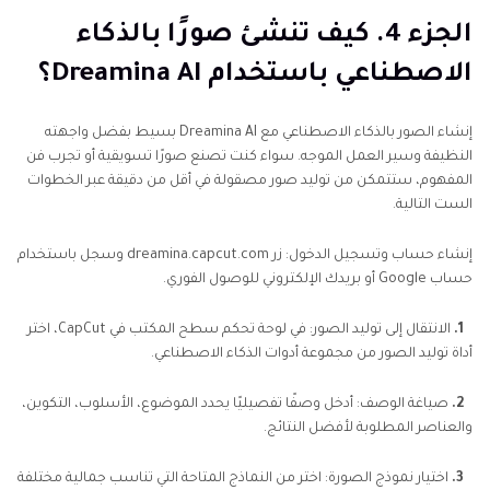
الجزء 4. كيف تنشئ صورًا بالذكاء
الاصطناعي باستخدام Dreamina AI؟
إنشاء الصور بالذكاء الاصطناعي مع Dreamina AI بسيط بفضل واجهته
النظيفة وسير العمل الموجه. سواء كنت تصنع صورًا تسويقية أو تجرب فن
المفهوم، ستتمكن من توليد صور مصقولة في أقل من دقيقة عبر الخطوات
الست التالية.
إنشاء حساب وتسجيل الدخول: زر dreamina.capcut.com وسجل باستخدام
حساب Google أو بريدك الإلكتروني للوصول الفوري.
1.
الانتقال إلى توليد الصور: في لوحة تحكم سطح المكتب في CapCut، اختر
أداة توليد الصور من مجموعة أدوات الذكاء الاصطناعي.
2.
صياغة الوصف: أدخل وصفًا تفصيليًا يحدد الموضوع، الأسلوب، التكوين،
والعناصر المطلوبة لأفضل النتائج.
3.
اختيار نموذج الصورة: اختر من النماذج المتاحة التي تناسب جمالية مختلفة