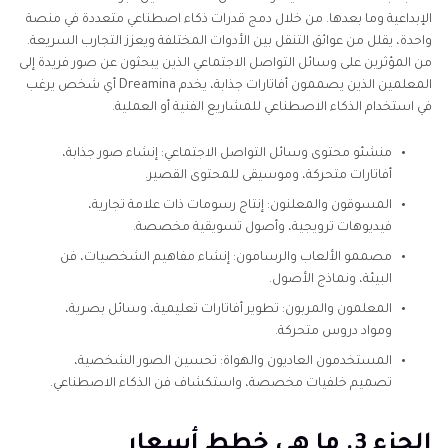
الإبداعية وما بعدها. من خلال دمج قدرات ذكاء اصطناعي متعددة في منصة
واحدة، يقلل من عوائق التنقل بين الأدوات المختلفة ويعزز التجارب السريعة.
من المؤثرين على وسائل التواصل الاجتماعي الذين يبحثون عن صور فريدة إلى
المعلمين الذين يصممون أفاتارات جذابة، يخدم Dreamina أي شخص يرغب
في استخدام الذكاء الاصطناعي للمشاريع الفنية أو العملية.
منشئو محتوى وسائل التواصل الاجتماعي: إنشاء صور جذابة،
أفاتارات متحركة، وموسيقى للمحتوى القصير.
المسوقون والمعلنون: إنتاج رسومات ذات علامة تجارية،
فيديوهات ترويجية، وأصول تسويقية مخصصة.
مصممو الألعاب والرسامون: إنشاء مفاهيم الشخصيات، فن
البيئة، ونماذج الأصول.
المعلمون والمربون: تطوير أفاتارات تعليمية، وسائل بصرية،
ومواد دروس متحركة.
المستخدمون العاديون والهواة: تحسين الصور الشخصية،
تصميم خلفيات مخصصة، واستكشاف فن الذكاء الاصطناعي.
الجزء 3. ما هي خطط أسعار