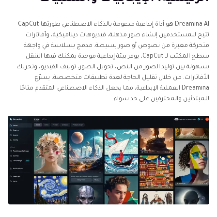
الجزء 3. ما هي خطط أسعار Dreamina AI؟
Dreamina AI هو أداة إبداعية مدعومة بالذكاء الاصطناعي طورتها CapCut
الجزء 4. كيف تنشئ صورًا بالذكاء الاصطناعي باستخدام
تتيح للمستخدمين إنشاء صور مذهلة، فيديوهات ديناميكية، وأفاتارات
Dreamina AI؟
متحركة معبرة من نصوص أو صور بسيطة. مدمج بسلاسة في واجهة
سطح المكتب لـ CapCut، يوفر بيئة إبداعية موحدة يمكنك فيها التنقل
قراءة إضافية: أفضل بديل لمولد الصور Dreamina AI
بسهولة بين توليد الصور من النص، تحويل الصور، توليف الفيديو، وتحريك
الأفاتارات. من خلال تقليل الحاجة لعدة تطبيقات متخصصة، يسرّع
Dreamina العملية الإبداعية، مما يجعل الذكاء الاصطناعي المتقدم متاحًا
الأسئلة المتكررة حول Dreamina AI
للمبتدئين والمحترفين على حد سواء.