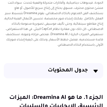
الجودة، فيديوهات ديناميكية، وأفاتارات متحركة واقعية تتحدث. سواء كنت
منشئ محتوى محترف، مسوق يحتاج إلى إنتاج سريع للأصول، أو هاوٍ
يستكشف الفن المدعوم بالذكاء الاصطناعي، يقوم Dreamina بتبسيط سير
العمل بالكامل. يمكنك إنشاء صور مخصصة، تحسين الأعمال الفنية الحالية،
إنتاج مقاطع سينمائية، وحتى تأليف موسيقى تصويرية مدعومة بالذكاء
الاصطناعي، كل ذلك دون مغادرة نظام CapCut البيئي. في هذا الاستعراض،
نستعرض الميزات البارزة لـ Dreamina AI، نفحص مزاياه وعيوبه، نستكشف
قاعدة مستخدميه، نفصل خطط الأسعار، وندلك على كيفية إنشاء صورتك
الأولى باستخدام الذكاء الاصطناعي.
جدول المحتويات
الجزء 1. ما هو Dreamina AI: الميزات الرئيسية، الإيجابيات
والسلبيات
الجزء 1. ما هو Dreamina AI: الميزات
الجزء 2. من يستخدم Dreamina؟
الرئيسية، الإيجابيات والسلبيات