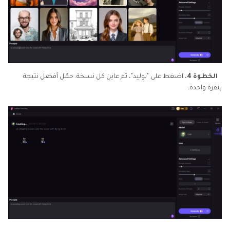
الخطوة 4.
اضغط على "توليد"، ثم عاين كل نسخة. حمّل أفضل نتيجة
بنقرة واحدة.