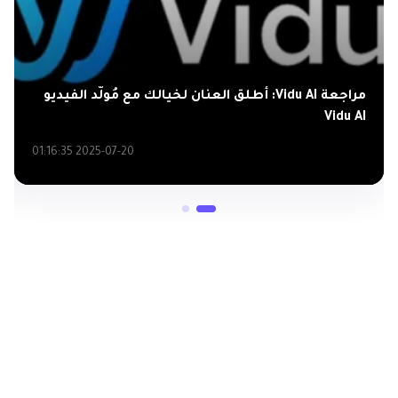
مراجعة Vidu AI: أطلق العنان لخيالك مع مُولّد الفيديو
Vidu AI
2025-07-20 01:16:35