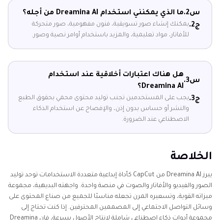
س2.
ما الذي يمكنني استخدام Dreamina AI من أجله؟
يمكنك إنشاء صور تسويقية، فنون مفهومية، صور متحركة
ج2.
للأفاتار، مواد تعليمية، والمزيد باستخدام أوامر نصية وصور.
هل هناك اعتبارات أخلاقية عند استخدام
س3.
Dreamina AI؟
يجب على المستخدمين تجنب توليد محتوى محمي بحقوق الطبع
ج3.
والنشر أو حساس بدون إذن، والإفصاح عن استخدام الذكاء
الاصطناعي عند الضرورة.
الخلاصة
يبرز Dreamina AI من CapCut كأداة إبداعية متعددة الاستخدامات توحد توليد
الصور والفيديو والأفاتار والصوت في منصة واحدة. واجهته البديهية، مجموعة
ميزاته القوية، وتسعيره المرن تجعله مناسبًا للجميع من صناع المحتوى على
وسائل التواصل الاجتماعي إلى المصممين المحترفين. إذا كنت تحتاج إلى
مجموعة أدوات ذكاء اصطناعي شاملة لإنتاج الأصول بسرعة، فإن Dreamina