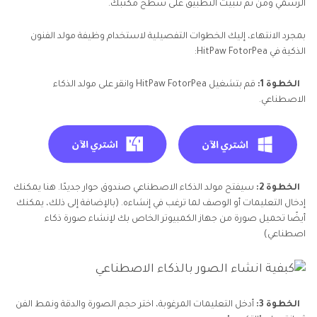
الرسمي ومن ثم تثبيت التطبيق على سطح مكتبك.
بمجرد الانتهاء، إليك الخطوات التفصيلية لاستخدام وظيفة مولد الفنون
الذكية في HitPaw FotorPea:
الخطوة 1:
قم بتشغيل HitPaw FotorPea وانقر على مولد الذكاء
الاصطناعي.
الخطوة 2:
سيفتح مولد الذكاء الاصطناعي صندوق حوار جديدًا. هنا يمكنك
إدخال التعليمات أو الوصف لما ترغب في إنشاءه. (بالإضافة إلى ذلك، يمكنك
أيضًا تحميل صورة من جهاز الكمبيوتر الخاص بك لإنشاء صورة ذكاء
اصطناعي)
الخطوة 3:
أدخل التعليمات المرغوبة، اختر حجم الصورة والدقة ونمط الفن