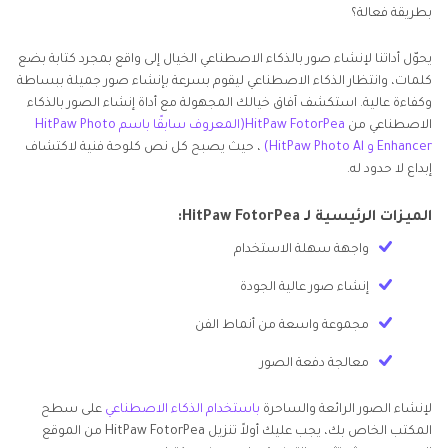
بطريقة فعالة؟
يحوّل أداتنا لإنشاء صور بالذكاء الاصطناعي الخيال إلى واقع بمجرد كتابة بضع
كلمات، وانتظار الذكاء الاصطناعي ليقوم بسرعة بإنشاء صور جميلة ببساطة
وكفاءة عالية. استكشف آفاق خيالك المجهولة مع أداة إنشاء الصور بالذكاء
الاصطناعي من
HitPaw FotorPea(المعروف سابقًا باسم HitPaw Photo
Enhancer و HitPaw Photo Al)
، حيث يصبح كل نص كلوحة فنية لاكتشاف
إبداع لا حدود له.
الميزات الرئيسية لـ HitPaw FotorPea:
واجهة سهلة الاستخدام
إنشاء صور عالية الجودة
مجموعة واسعة من أنماط الفن
معالجة دفعة الصور
لإنشاء الصور الرائعة والساحرة
باستخدام الذكاء الاصطناعي
على سطح
المكتب الخاص بك، يجب عليك أولاً تنزيل HitPaw FotorPea من الموقع