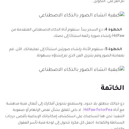
ثم انقر على "التكوين".
الخطوة 4:
دع السحر يبدأ. ستقوم أداة الذكاء الاصطناعي المتقدمة من
HitPaw بإنشاء صورة رائعة استنادًا إلى نصك.
الخطوة 5:
ستقوم الأداة بإنشاء صورتين استنادًا إلى تعليماتك. الآن، قم
بمعاينة الصور وقم بتنزيل الفن الذي تم إنشاؤه بسهولة.
الخاتمة
دع خيالك ينطلق بلا حدود، واستمتع بتحويل أفكارك إلى أعمال فنية مدهشة
مع أداة
HitPaw FotorPea
. لا داعي للقلق بشأن نقص الإلهام أو صعوبة
التنفيذ؛ نحن هنا لنساعدك على استكشاف إمكانياتك الإبداعية بأقصى درجات
البساطة والكفاءة. اجعل كل فكرة تتحول إلى لوحة فنية تأسر العقول