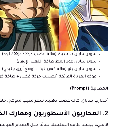
سوبر سايان كلاسيك (هالة غضب SSJ1 / SSJ2 / SSJ3)
سوبر سايان غود (نمط طاقة اللهب الإلهي)
سوبر سايان بلو (هالة كهربائية + توهج أزرق جليدي)
غوكو الغريزة الفائقة (تضبيب حركة فضي + طاقة كون
المطالبة (Prompt)
"محارب سايان، هالة غضب ذهبية، شعر مدبب متوهج، خلفية ساحة مع
2. المحاربون الأسطوريون ومعارك الخصوم (4 مشاهد قتالية)
لا شيء يجسد طاقة السلسلة تمامًا مثل الصدام المباشر، لذا