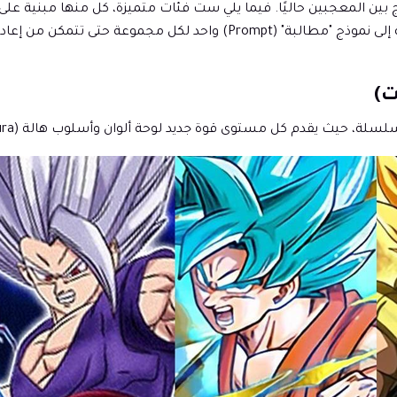
ة دراغون بول بدقة 4K بفهم ما هو رائج بين المعجبين حاليًا. فيما يلي ست فئات متميزة، 
باستمرار قوائم التحميل ولوحات فنون المعجبين، بالإضافة إلى نموذج "مطا
مستوى قوة جديد لوحة ألوان وأسلوب هالة (Aura) جديدًا يحب المعجبون عرضه على شاشاتهم.