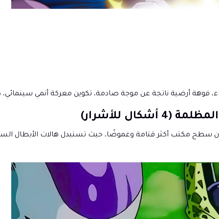
ء، فوهة أرضية ناتجة عن موجة صادمة، تكوين معركة أنمي سينمائي، 
يريدون سطح مكتب أكثر قتامة وغموضًا، حيث تستبدل هالات الأبطال