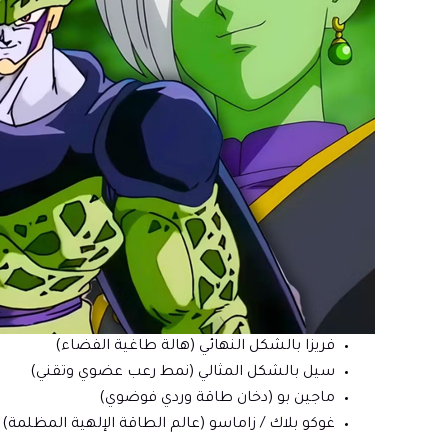
فريزا بالشكل النهائي (هالة طاغية الفضاء)
سيل بالشكل المثالي (نمط رعب عضوي وتقني)
ماجين بو (دخان طاقة وردي فوضوي)
غوكو بلاك / زاماسو (عالم الطاقة الإلهية المظلمة)