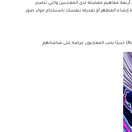
كل منها مبنية على أربعة مفاهيم مفضلة لدى المعجبين والتي تتصدر
لبة" (Prompt) واحد لكل مجموعة حتى تتمكن من إعادة إنشاء المظهر أو تعديله بنفسك باستخدام مولد صور