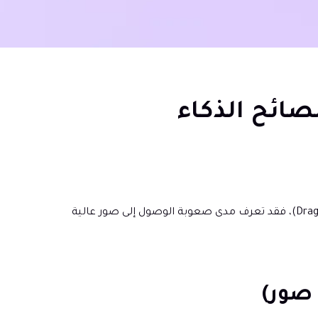
نماط ونصائح الذكاء
لا شيء يفسد إعداد سطح المكتب الرائع أسرع من الخلفية الباهتة. إذا كنت من محبي خلفيات دراغون بول (Dragon Ball Wallpaper 4K)، فقد تعرف مدى صعوبة الوصول إلى صور عالية