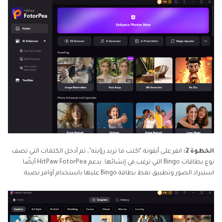
الخطوة 2:
انقر على أيقونة "اكتب ما تريد رؤيته"، ثم أدخل الكلمات التي تصف
نوع بطاقات Bingo التي ترغب في إنشائها. يدعم HitPaw FotorPea أيضًا
استيراد الصور وتطبيق نمط بطاقة Bingo عليها باستخدام أوامر نصية.