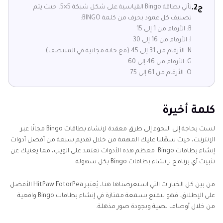
تأتي بطاقة Bingo القياسية على شكل شبكة 5×5، حيث يتم
ج2.
تصنيف كل عمود بحرف من كلمة BINGO:
B: الأرقام من 1 إلى 15
I: الأرقام من 16 إلى 30
N: الأرقام من 31 إلى 45 (مع خانة مجانية في المنتصف)
G: الأرقام من 46 إلى 60
O: الأرقام من 61 إلى 75
كلمة أخيرة
لست بحاجة إلى اللجوء إلى طرق معقدة لإنشاء بطاقات Bingo مجانًا عبر
الإنترنت، حيث سهّلنا عليك المهمة من خلال تقديم سبعة من أفضل أدوات
إنشاء بطاقات Bingo. معظم هذه الأدوات تعتمد على الويب، مما يغنيك عن
تثبيت أي برنامج لإنشاء بطاقات Bingo بكل سهولة.
من بين كل الخيارات التي استعرضناها هنا، يُعتبر HitPaw FotorPea الأفضل
على الإطلاق. فهو يتمتع بسمعة ممتازة في إنشاء بطاقات Bingo واقعية
من خلال أوصاف نصية وبجودة صور مذهلة.