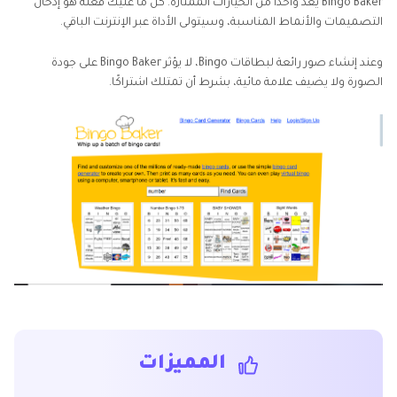
Bingo Baker يُعد واحدًا من الخيارات الممتازة. كل ما عليك فعله هو إدخال
التصميمات والأنماط المناسبة، وسيتولى الأداة عبر الإنترنت الباقي.
وعند إنشاء صور رائعة لبطاقات Bingo، لا يؤثر Bingo Baker على جودة
الصورة ولا يضيف علامة مائية، بشرط أن تمتلك اشتراكًا.
المميزات