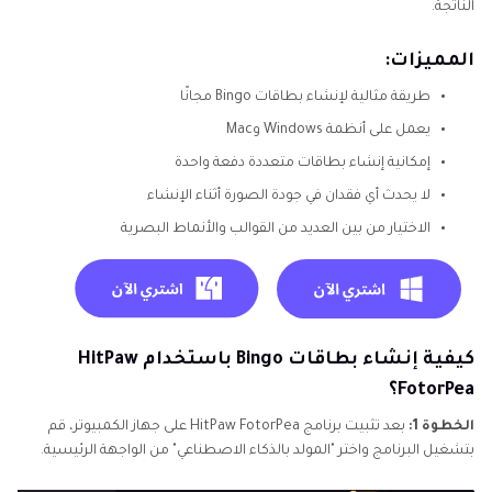
الناتجة.
المميزات:
طريقة مثالية لإنشاء بطاقات Bingo مجانًا
يعمل على أنظمة Windows وMac
إمكانية إنشاء بطاقات متعددة دفعة واحدة
لا يحدث أي فقدان في جودة الصورة أثناء الإنشاء
الاختيار من بين العديد من القوالب والأنماط البصرية
كيفية إنشاء بطاقات Bingo باستخدام HitPaw
FotorPea؟
الخطوة 1:
بعد تثبيت برنامج HitPaw FotorPea على جهاز الكمبيوتر، قم
بتشغيل البرنامج واختر "المولد بالذكاء الاصطناعي" من الواجهة الرئيسية.