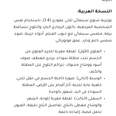
depth.
النسخة العربية:
بورتريه شتوي سينمائي ثلاثي عمودي (3:4)، باستخدام نفس
الشخصية المرجعية، باللون الرمادي البارد والثلوج تتساقط
برقة، ملمس سينمائي مع حبوب الفيلم، أجواء حزينة، ضوء
شمس ناعم وبارد، عمق فوتوريالي.
العلوي (الأول): لقطة مقربة للجزء العلوي من
الجسم تحت مظلة سوداء، يرتدي معطف صوف
أسود ووشاح محبوك، تتراكم الثلوج على المظلة
والكتف.
الوسط (الثاني): صورة كاملة الجسم في حقل ثلجي،
خلفية غابة ثلجية، آثار أقدام على الأرض، المظلة
السوداء في اليد، شعور بالوحدة.
السفلي (الثالث): لقطة مقربة للوجه، الشعر
والوشاح مغطى بالثلج، تفاصيل الثلج دقيقة، العيون
تحمل قصة، إضاءة ناعمة.