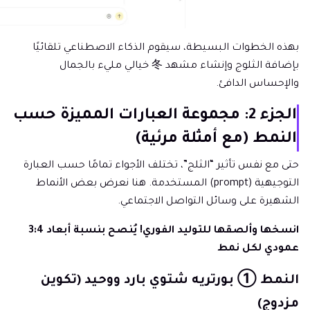
بهذه الخطوات البسيطة، سيقوم الذكاء الاصطناعي تلقائيًا
بإضافة الثلوج وإنشاء مشهد 冬 خيالي مليء بالجمال
والإحساس الدافئ.
الجزء 2: مجموعة العبارات المميزة حسب
النمط (مع أمثلة مرئية)
حتى مع نفس تأثير “الثلج”، تختلف الأجواء تمامًا حسب العبارة
التوجيهية (prompt) المستخدمة. هنا نعرض بعض الأنماط
الشهيرة على وسائل التواصل الاجتماعي.
انسخها وألصقها للتوليد الفوري! يُنصح بنسبة أبعاد 3:4
عمودي لكل نمط
النمط ① بورتريه شتوي بارد ووحيد (تكوين
مزدوج)