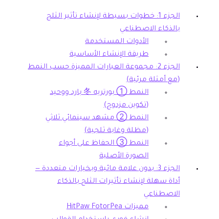
الجزء 1: خطوات بسيطة لإنشاء تأثير الثلج
بالذكاء الاصطناعي
الأدوات المستخدمة
طريقة الإنشاء الأساسية
الجزء 2: مجموعة العبارات المميزة حسب النمط
(مع أمثلة مرئية)
النمط ① بورتريه 冬 بارد ووحيد
(تكوين مزدوج)
النمط ② مشهد سينمائي ثلاثي
(مظلة وغابة ثلجية)
النمط ③ الحفاظ على أجواء
الصورة الأصلية
الجزء 3: بدون علامة مائية وبخيارات متعددة —
أداة سهلة لإنشاء تأثيرات الثلج بالذكاء
الاصطناعي
مميزات HitPaw FotorPea