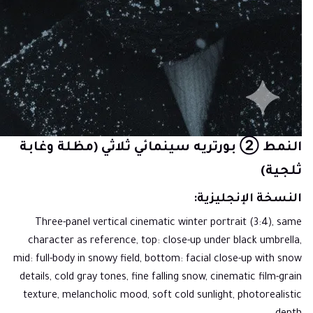
النمط ② بورتريه سينمائي ثلاثي (مظلة وغابة
ثلجية)
النسخة الإنجليزية:
Three-panel vertical cinematic winter portrait (3:4), same
character as reference, top: close-up under black umbrella,
mid: full-body in snowy field, bottom: facial close-up with snow
details, cold gray tones, fine falling snow, cinematic film-grain
texture, melancholic mood, soft cold sunlight, photorealistic