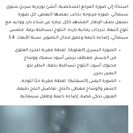
استنادًا إلى صورة المرجع للشخصية، أنشئ بورتريه سردي شتوي
سينمائي. صورة مزدوجة بجانب بعضها البعض، كل صورة
تشغل نصف الإطار. المشهد ككل عبارة عن شتاء بارد ووحيد مع
ثلوج كثيفة، بدرجات رمادية باردة، الثلوج تتساقط برقة، ملمس
سينمائي، إضاءة ناعمة وعمق مجال التصوير. نسبة الأبعاد: 3:4.
الصورة اليسرى (العلوية): لقطة مقربة للجزء العلوي
من الجسم، معطف ترنش أسود سميك ووشاح
محبوك أسود، الثلوج تتساقط بخفة، النظر نحو
اليمين بحزن.
الصورة اليمنى (السفلية): لقطة مقربة جدًا للوجه،
الشعر والوشاح مغطى بالثلج، تفاصيل الثلج دقيقة،
العيون تحكي قصة، إضاءة ناعمة وظلال سينمائية.