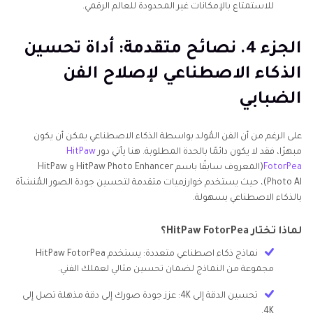
للاستمتاع بالإمكانات غير المحدودة للعالم الرقمي.
الجزء 4. نصائح متقدمة: أداة تحسين
الذكاء الاصطناعي لإصلاح الفن
الضبابي
على الرغم من أن الفن المُولد بواسطة الذكاء الاصطناعي يمكن أن يكون
مبهرًا، فقد لا يكون دائمًا بالحدة المطلوبة. هنا يأتي دور
HitPaw
FotorPea
(المعروف سابقًا باسم HitPaw Photo Enhancer و HitPaw
Photo Al)، حيث يستخدم خوارزميات متقدمة لتحسين جودة الصور المُنشأة
بالذكاء الاصطناعي بسهولة.
لماذا تختار HitPaw FotorPea؟
نماذج ذكاء اصطناعي متعددة: يستخدم HitPaw FotorPea
مجموعة من النماذج لضمان تحسين مثالي لعملك الفني.
تحسين الدقة إلى 4K: عزز جودة صورك إلى دقة مذهلة تصل إلى
4K.