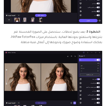
الخطوة 3:
بعد بضع لحظات، ستحصل على الصورة المحسنة. قم
بتنزيلها واستمتع بجودتها العالية. باستخدام ميزات HitPaw FotorPea،
يمكنك استعادة وضوح صورك وتحويلها إلى أعمال فنية مذهلة.