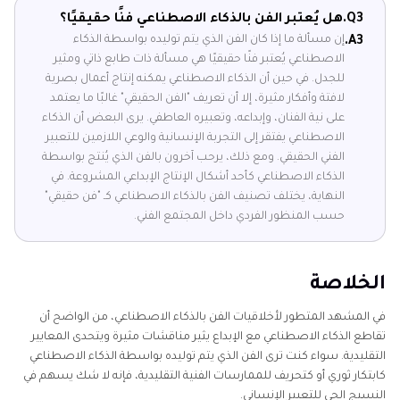
Q3.
هل يُعتبر الفن بالذكاء الاصطناعي فنًا حقيقيًا؟
إن مسألة ما إذا كان الفن الذي يتم توليده بواسطة الذكاء
A3.
الاصطناعي يُعتبر فنًا حقيقيًا هي مسألة ذات طابع ذاتي ومثير
للجدل. في حين أن الذكاء الاصطناعي يمكنه إنتاج أعمال بصرية
لافتة وأفكار مثيرة، إلا أن تعريف "الفن الحقيقي" غالبًا ما يعتمد
على نية الفنان، وإبداعه، وتعبيره العاطفي. يرى البعض أن الذكاء
الاصطناعي يفتقر إلى التجربة الإنسانية والوعي اللازمين للتعبير
الفني الحقيقي. ومع ذلك، يرحب آخرون بالفن الذي يُنتج بواسطة
الذكاء الاصطناعي كأحد أشكال الإنتاج الإبداعي المشروعة. في
النهاية، يختلف تصنيف الفن بالذكاء الاصطناعي كـ "فن حقيقي"
حسب المنظور الفردي داخل المجتمع الفني.
الخلاصة
في المشهد المتطور لأخلاقيات الفن بالذكاء الاصطناعي، من الواضح أن
تقاطع الذكاء الاصطناعي مع الإبداع يثير مناقشات مثيرة ويتحدى المعايير
التقليدية. سواء كنت ترى الفن الذي يتم توليده بواسطة الذكاء الاصطناعي
كابتكار ثوري أو كتحريف للممارسات الفنية التقليدية، فإنه لا شك يسهم في
النسيج الحي للتعبير الإنساني.