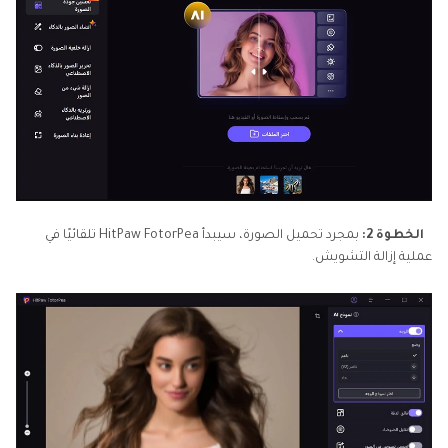
الخطوة 2:
بمجرد تحميل الصورة، سيبدأ HitPaw FotorPea تلقائيًا في
عملية إزالة التشويش.