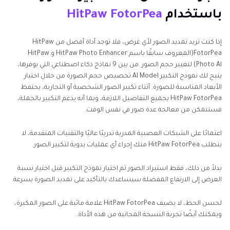
باستخدام
HitPaw FotorPea
إذا كنت تريد تمديد الصور لأي غرض، فلا توجد أداة أفضل من HitPaw
FotorPea(المعروف سابقًا باسم HitPaw Photo Enhancer و HitPaw
Photo Al) لتغيير حجم الصور. من بين 9 نماذج ذكاء اصطناعي التي يوفرها،
يتيح لك نموذج التكبير AI Model تخصيص حجم الصورة من خلال اختيار
الأبعاد المناسبة للصورة. أثناء تكبير الصور الشخصية أو التجارية، يحتفظ
HitPaw FotorPea بجميع التفاصيل اللازمة، وبما أنه يدعم التكبير بالجملة،
فستتمكن من معالجة عدة صور في نفس الوقت.
اعتمادًا على الشبكات العصبية المدربة تدريبًا عاليًا والتقنيات المتقدمة، لا
يتطلب HitPaw FotorPea منك إجراء أي عمليات يدوية لتكبير الصور.
بدلاً من ذلك، فقط استيراد الصور ثم اختيار نموذج التكبير قبل اختيار نسبة
العرض إلى الارتفاع المفضلة سيساعدك بالتأكيد على تمديد الصورة بسرعة.
لحسن الحظ، لا يضيف HitPaw FotorPea علامة مائية على الصور المكبرة،
ويمكنك أيضًا تجربة النسخة المجانية من هذه الأداة.