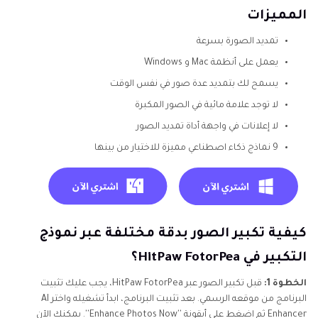
المميزات
تمديد الصورة بسرعة
يعمل على أنظمة Mac و Windows
يسمح لك بتمديد عدة صور في نفس الوقت
لا توجد علامة مائية في الصور المكبرة
لا إعلانات في واجهة أداة تمديد الصور
9 نماذج ذكاء اصطناعي مميزة للاختيار من بينها
كيفية تكبير الصور بدقة مختلفة عبر نموذج
التكبير في HitPaw FotorPea؟
الخطوة 1:
قبل تكبير الصور عبر HitPaw FotorPea، يجب عليك تثبيت
البرنامج من موقعه الرسمي. بعد تثبيت البرنامج، ابدأ تشغيله واختر AI
Enhancer ثم اضغط على أيقونة ''Enhance Photos Now''. يمكنك الآن