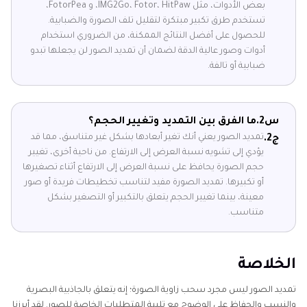
بعض الأدوات، مثل IMG2Go، Fotor، HitPaw، و FotorPea،
تستخدم طرق تكبير مبتكرة لتقليل تلف الصورة والضبابية.
للحصول على أفضل النتائج الممكنة، من الضروري استخدام
أدوات وصور عالية الدقة لضمان أن تمديد الصور لن يجعلها تبدو
ضبابية أو تالفة.
س2.
ما الفرق بين التمديد وتغيير الحجم؟
تمديد الصور يعني أنك تغير أبعادها بشكل غير متناسق، مما قد
ج2.
يؤدي إلى تشويه نسبة العرض إلى الارتفاع. من ناحية أخرى، تغيير
حجم الصورة يحافظ على نسبة العرض إلى الارتفاع أثناء تصغيرها
أو تكبيرها. تمديد الصورة مفيد لتناسب تخطيطات فريدة أو صور
معينة، بينما تغيير الحجم يتعلق بالتكبير أو التصغير بشكل
متناسب.
الخلاصة
تمديد الصور ليس مجرد سحب زاوية الصورة؛ إنه يتعلق بالجاذبية البصرية
والنسب والحفاظ على الوضوح مع تلبية المتطلبات الخاصة للصور. لقد أبرزنا