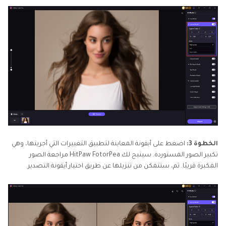
الخطوة 3:
اضغط على أيقونة المعاينة لتطبيق التغييرات التي أجريتها، وهي
تكبير الصور المستوردة. سيتيح لك HitPaw FotorPea مراجعة الصور
المكبرة قريبًا. ثم، ستتمكن من تنزيلها عن طريق اختيار أيقونة التصدير.