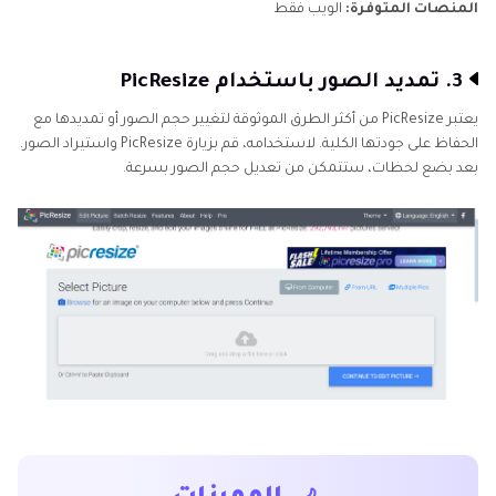
المنصات المتوفرة:
الويب فقط
3. تمديد الصور باستخدام PicResize
يعتبر PicResize من أكثر الطرق الموثوقة لتغيير حجم الصور أو تمديدها مع
الحفاظ على جودتها الكلية. لاستخدامه، قم بزيارة PicResize واستيراد الصور.
بعد بضع لحظات، ستتمكن من تعديل حجم الصور بسرعة.