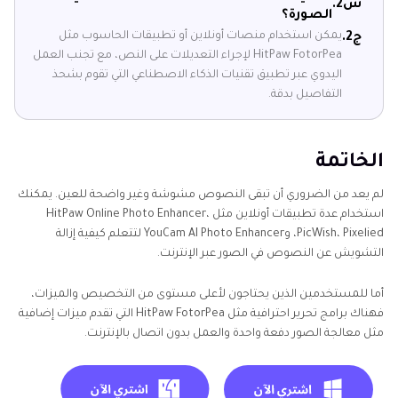
س2.
الصورة؟
يمكن استخدام منصات أونلاين أو تطبيقات الحاسوب مثل
ج2.
HitPaw FotorPea لإجراء التعديلات على النص، مع تجنب العمل
اليدوي عبر تطبيق تقنيات الذكاء الاصطناعي التي تقوم بشحذ
التفاصيل بدقة.
الخاتمة
لم يعد من الضروري أن تبقى النصوص مشوشة وغير واضحة للعين. يمكنك
استخدام عدة تطبيقات أونلاين مثل HitPaw Online Photo Enhancer،
PicWish، Pixelied، وYouCam AI Photo Enhancer لتتعلم كيفية إزالة
التشويش عن النصوص في الصور عبر الإنترنت.
أما للمستخدمين الذين يحتاجون لأعلى مستوى من التخصيص والميزات،
فهناك برامج تحرير احترافية مثل HitPaw FotorPea التي تقدم ميزات إضافية
مثل معالجة الصور دفعة واحدة والعمل بدون اتصال بالإنترنت.