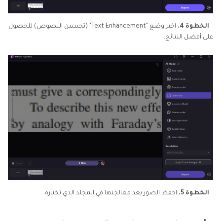
الخطوة 4.
اختر وضع "Text Enhancement" (تحسين النصوص) للحصول
على أفضل النتائج.
الخطوة 5.
احفظ الصور بعد معالجتها في المجلد الذي تختاره.