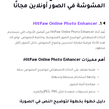
الجزء 2: أداة قوية لتحسين النصوص في الصور على
المشوشة في الصور أونلاين مجانًا
الكمبيوتر - HitPaw FotorPea
الجزء 3: الأسئلة الشائعة حول كيفية إزالة التشويش عن
النص في الصور أونلاين
HitPaw Online Photo Enhancer
1.
تُعد أداة HitPaw Online Photo Enhancer من أفضل الأدوات التي تستخدم
الذكاء الاصطناعي لتوضيح الصور المشوشة، وخاصة النصوص. توفر لك
هذه الأداة فرصة ممتازة لتحسين وضوح النصوص داخل الصور بأقل
مجهود.
أهم مميزات HitPaw Online Photo Enhancer:
تقنية تعتمد على الذكاء الاصطناعي لتوضيح النصوص بدقة.
واجهة استخدام بسيطة وسهلة.
معالجة آمنة للصور.
يدعم تنسيقات متعددة مثل JPEG، PNG والمزيد.
دليل خطوة بخطوة لتوضيح النص في الصورة: