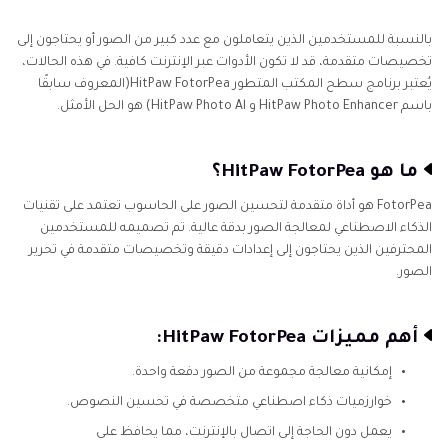
بالنسبة للمستخدمين الذين يتعاملون مع عدد كبير من الصور أو يحتاجون إلى
تخصيصات متقدمة، قد لا تكون الأدوات عبر الإنترنت كافية. في هذه الحالات،
يُعتبر برنامج سطح المكتب المتطور HitPaw FotorPea(المعروف سابقًا
باسم HitPaw Photo Enhancer و HitPaw Photo Al) هو الحل الأمثل.
ما هو HitPaw FotorPea؟
FotorPea هو أداة متقدمة لتحسين الصور على الحاسوب تعتمد على تقنيات
الذكاء الاصطناعي لمعالجة الصور بدقة عالية. تم تصميمه للمستخدمين
المحترفين الذين يحتاجون إلى إعدادات دقيقة وتخصيصات متقدمة في تحرير
الصور.
أهم مميزات HitPaw FotorPea:
إمكانية معالجة مجموعة من الصور دفعة واحدة.
خوارزميات ذكاء اصطناعي متخصصة في تحسين النصوص.
يعمل دون الحاجة إلى اتصال بالإنترنت، مما يحافظ على