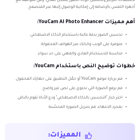
لاستعادة التركيز وتحسين جودة الصور بشكل تلقائي. وهي متوافقة مع
أجهزة اللمس بالإضافة إلى إمكانية الوصول إليها عبر المتصفح.
أهم مميزات YouCam AI Photo Enhancer:
تحسين الصور بدقة عالية باستخدام الذكاء الاصطناعي.
متوفرة على الويب وكذلك عبر الهواتف المحمولة.
مناسبة للاستخدام العادي والمهني على حد سواء.
خطوات توضيح النص باستخدام YouCam:
قم بزيارة موقع YouCam أو حمّل التطبيق على جهازك المحمول.
قم برفع الصورة التي تحتوي على نص غير واضح.
اختر خيار "التحسين بالذكاء الاصطناعي" ودع الأداة تقوم بالباقي.
بمجرد الانتهاء، قم بتنزيل الصورة المحسّنة.
المميزات: