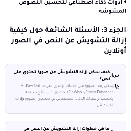
أدوات ذكاء اصطناعي لتحسين النصوص
المشوشة
الجزء 3: الأسئلة الشائعة حول كيفية
إزالة التشويش عن النص في الصور
أونلاين
كيف يمكن إزالة التشويش عن صورة تحتوي على
س1.
نص؟
يمكن رفع الصورة على خدمات أونلاين مثل HitPaw Online
ج1.
Photo Enhancer و PicWish للحصول على نتائج سريعة
باستخدام تقنيات الذكاء الاصطناعي في تحسين الصورة وإزالة
التشويش.
ما هي خطوات إزالة التشويش عن النص في