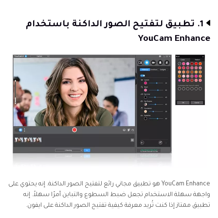
الخُلاصَة
والتحسين
1. تطبيق لتفتيح الصور الداكنة باستخدام
تراكب
YouCam Enhance
ومزج
الصور
مهام
التحرير
المحددة
YouCam Enhance هو تطبيق مجاني رائع لتفتيح الصور الداكنة. إنه يحتوي على
واجهة سهلة الاستخدام تجعل ضبط السطوع والتباين أمرًا سهلاً. إنه
تطبيق ممتاز إذا كنت تُريد معرفة كيفية تفتيح الصور الداكنة على ايفون.