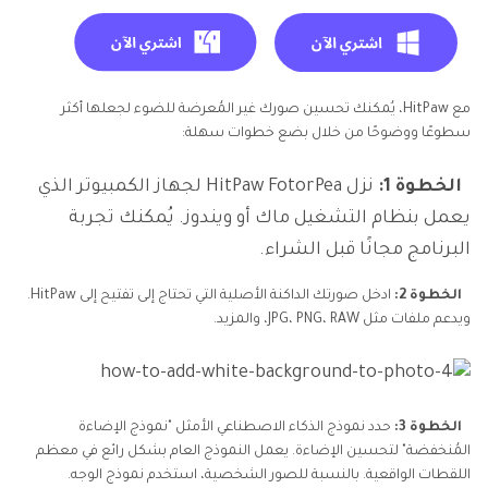
مع HitPaw، يُمكنك تحسين صورك غير المُعرضة للضوء لجعلها أكثر
سطوعًا ووضوحًا من خلال بضع خطوات سهلة:
الخطوة 1:
نزل HitPaw FotorPea لجهاز الكمبيوتر الذي
يعمل بنظام التشغيل ماك أو ويندوز. يُمكنك تجربة
البرنامج مجانًا قبل الشراء.
الخطوة 2:
ادخل صورتك الداكنة الأصلية التي تحتاج إلى تفتيح إلى HitPaw.
ويدعم ملفات مثل JPG، PNG، RAW، والمزيد.
الخطوة 3:
حدد نموذج الذكاء الاصطناعي الأمثل "نموذج الإضاءة
المُنخفضة" لتحسين الإضاءة. يعمل النموذج العام بشكل رائع في معظم
اللقطات الواقعية. بالنسبة للصور الشخصية، استخدم نموذج الوجه.