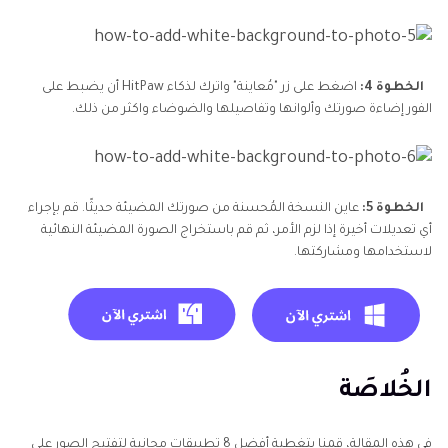
الخطوة 4:
اضغط على زر "مُعاينة" واترك لذكاء HitPaw أن يضبط على
الفور إضاءة صورتك وألوانها وتفاصيلها والضوضاء واكثر من ذلك.
الخطوة 5:
عاين النسخة المُحسنة من صورتك المضيئة حديثًا. قم بإجراء
أي تعديلات أخيرة إذا لزم الأمر، ثم قم باستخراج الصورة المضيئة النهائية
لاستخدامها ومشاركتها.
الخُلاصَة
في هذه المقالة، قمنا بتغطية أفضل 8 تطبيقات مجانية لتفتيح الصور على