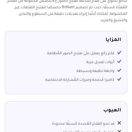
شائع يحتوي على فلاتر يُمكنها تفتيح الصور. إنه يتضمن مجموعة من الفلاتر
المُعدّة مُسبقًا، حيث تم تصميم Brilliant خصيصًا لتفتيح اللقطات غير
المكشوفة. يُمكنك أيضًا إجراء تعديلات دقيقة على السطوع والتباين
والتشبع والمزيد.
المزايا
فلتر رائع يعمل على تفتيح الصور المُظلمة
أدوات تعديل مرنة
واجهة نظيفة وبسيطة
كاميرا مُدمجة وميزات المُشاركة الاجتماعية
العيوب
قد تبدو الفلاتر المُحددة مُسبقًا محدودة