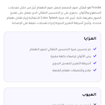
Foodie هو مُعدّل صور مُصمم لجعل صور الطعام تَبرُز من خلال تعديلات
السطوع والألوان. يحتوي على زر التحسين التلقائي الذي يعمل على تفتيح
الصور بطريقة ذكية. تُتيح لك ميزة Color Splash الانتقائية إبراز ظلال طعام
مَحددة. وتُتيح أشرطة التمرير اليدوية إجراء تعديلات دقيقة على الإضاءة.
المزايا
تم تحسين ميزة التحسين التلقائي لصور الطعام
رش الألوان لإضفاء نكهة مميزة
أشرطة التمرير للتعديل اليدوي
فلاتر ومُلصقات طعام مُمتعة
العيوب