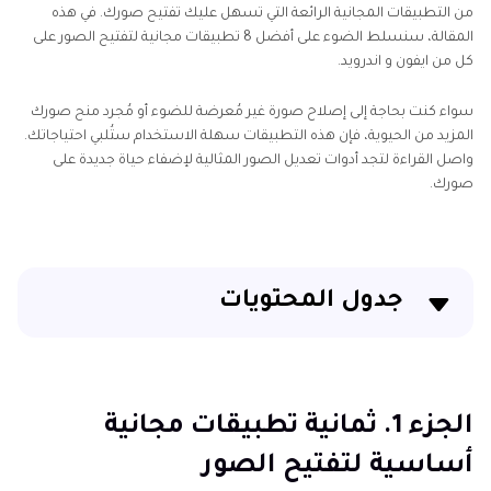
لتفتيح
من التطبيقات المجانية الرائعة التي تسهل عليك تفتيح صورك. في هذه
الصور
المقالة، سنسلط الضوء على أفضل 8 تطبيقات مجانية لتفتيح الصور على
كل من ايفون و اندرويد.
كيفية
تفتيح
سواء كنت بحاجة إلى إصلاح صورة غير مُعرضة للضوء أو مُجرد منح صورك
الوجه
المزيد من الحيوية، فإن هذه التطبيقات سهلة الاستخدام ستُلبي احتياجاتك.
واصل القراءة لتجد أدوات تعديل الصور المثالية لإضفاء حياة جديدة على
إضافة
صورك.
نص
إلى
الصور
جدول المحتويات
تطبيق
تحرير
الصور
الجزء 1. ثمانية تطبيقات مجانية أساسية لتفتيح الصور
بالذكاء
الجزء 2. أفضل تطبيق للكمبيوتر الشخصي لتفتيح الصور
الاصطناعي
الجزء 1. ثمانية تطبيقات مجانية
الداكنة باستخدام HitPaw FotorPea
تعزيز
أساسية لتفتيح الصور
الصورة