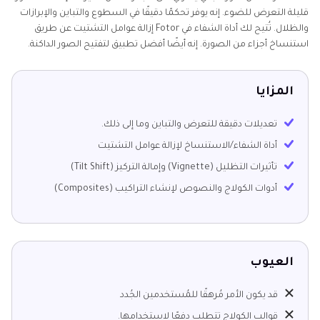
قليلة التعرض للضوء. إنه يوفر تحكمًا دقيقًا في السطوع والتباين والإبرازات
والظلال. تُتيح لك أداة الشفاء في Fotor إزالة عوامل التشتيت عن طريق
استنساخ أجزاء من الصورة. إنه أيضًا أفضل تطبيق لتفتيح الصور الداكنة.
المزايا
تعديلات دقيقة للتعرض والتباين وما إلى ذلك.
أداة الشفاء/الاستنساخ لإزالة عوامل التشتيت
تأثيرات التظليل (Vignette) وإمالة التركيز (Tilt Shift)
أدوات الكولاج والنصوص لإنشاء التراكيب (Composites)
العيوب
قد يكون الأمر مُرهقًا للمُستخدمين الجُدد
قوالب الكولاج تتطلب دفعًا لاستخدامها.