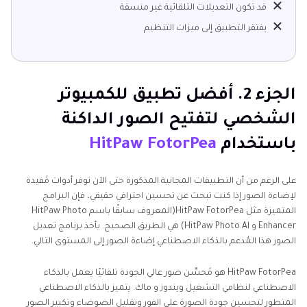
قد تكون التعديلات التلقائية غير منسقة
يفتقر التطبيق إلى ميزات التنظيم
الجزء 2. أفضل تطبيق للكمبيوتر
الشخصي لتفتيح الصور الداكنة
باستخدام
HitPaw FotorPea
على الرغم من أن التطبيقات المجانية المذكورة حتى الآن توفر أدوات مُفيدة
لإضاءة الصور إذا كنت تبحث عن تحسين احترافي حقيقي، فإن البرامج
المتميزة مثل HitPaw FotorPea(المعروف سابقًا باسم HitPaw Photo
Enhancer و HitPaw Photo Al) هي الطريق الصحيح. يأخذ برنامج تعديل
الصور هذا المُدعم بالذكاء الاصطناعي إضاءة الصور إلى المستوى التالي.
HitPaw FotorPea هو مُحسِّن صور عالي الجودة تلقائيًا يعمل بالذكاء
الاصطناعي لنظامي التشغيل ويندوز و ماك. يتميز بالذكاء الاصطناعي
المتطور لتحسين جودة الصورة على الفور وتقليل الضوضاء وتكبير الصور