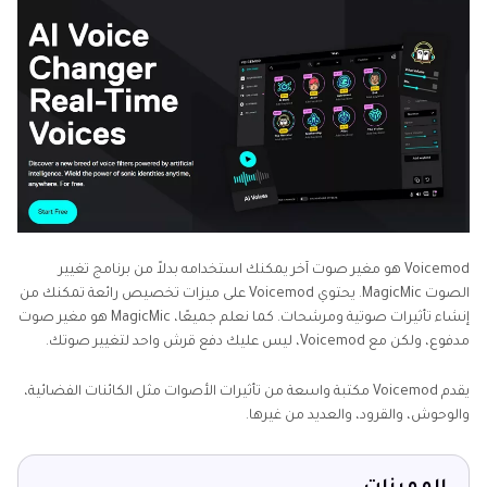
Voicemod هو مغير صوت آخر يمكنك استخدامه بدلاً من برنامج تغيير
الصوت MagicMic. يحتوي Voicemod على ميزات تخصيص رائعة تمكنك من
إنشاء تأثيرات صوتية ومرشحات. كما نعلم جميعًا، MagicMic هو مغير صوت
مدفوع، ولكن مع Voicemod، ليس عليك دفع قرش واحد لتغيير صوتك.
يقدم Voicemod مكتبة واسعة من تأثيرات الأصوات مثل الكائنات الفضائية،
والوحوش، والقرود، والعديد من غيرها.