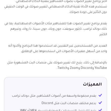
اختر برنامج تغيير الصوت بصوت المشاهير بتقنية الذكاء الاصطناعي.
تستخدم هذه الأداة تقنية الذكاء الاصطناعي لتغيير صوتك في الوقت الحقيقي
دون التأثير على جودة صوتك.
يقدم برنامج تغيير الصوت هذا للمشاهير مئات الأصوات الاصطناعية، بما في
ذلك دونالد ترامب، تايلور سويفت، جون ويك، جون سينا، ذا روك، وغيرهم
الكثير.
العديد من المستخدمين غير التقنيين قد استخدموا هذا البرنامج وأكدوا أنه
واحد من أسهل مغيرات الأصوات التي استخدموها على الإطلاق.
بالإضافة إلى ذلك، يتيح لك تغيير صوتك على منصات البث المشهورة مثل
YouTube وDiscord وZoom وTwitch.
المميزات
يقدم مجموعة واسعة من أصوات المشاهير، مثل دونالد ترامب
يدعم مختلف منصات البث مثل Discord