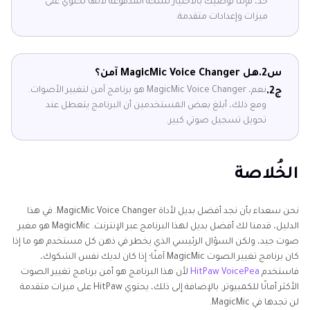
حد، فإننا نوصيك بالاختيار نسخة المدفوعة لأنها تحتوي على
ميزات وإعدادات متقدمة.
س2.
هل MagicMic Voice Changer آمن؟
نعم، MagicMic Voice Changer هو برنامج آمن لتغيير الأصوات.
ج2.
ومع ذلك، أبلغ بعض المستخدمين أن البرنامج يتعطل عند
تحويل تسجيل صوتي كبير.
الخُلاصة
نحن سعداء بأن نجد أفضل بديل لأداة MagicMic Voice Changer. في هذا
الدليل، قدمنا لك أفضل بديل لهذا البرنامج عبر الإنترنت. MagicMic هو مغير
صوت جيد، ولكن السؤال الرئيسي الذي يخطر في ذهن كل مستخدم هو ما إذا
كان برنامج تغيير الصوت MagicMic آمنًا؛ إذا كان لديك نفس الشكوك،
فاستخدم
HitPaw VoicePea
لأن هذا البرنامج هو أمن برنامج تغيير الصوت
الأكثر أمانًا للكمبيوتر. بالإضافة إلى ذلك، يحتوي HitPaw على ميزات متقدمة
لن تجدها في MagicMic.