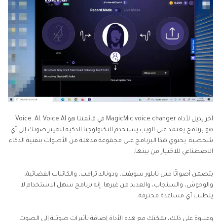
آخر بديل لأداة MagicMic voice changer في قائمتنا هو Voice. AI. Voice.AI
هو برنامج يعتمد على الويب يستخدم التكنولوجيا الذكية لتغيير صوتك إلى أي
شخصية. يحتوي هذا البرنامج على مجموعة مذهلة من الأصوات بتقنية الذكاء
الاصطناعي للاختيار من بينها.
يتضمن أصواتًا مثل تايلور سويفت، ودونالد ترامب، والكائنات الفضائية،
والوحوش، والسنجاب، والعديد من غيرها. إنه برنامج سهل الاستخدام لا
يتطلب أي مساعدة محترفة.
وعلاوة على ذلك، يمكنك مع هذه الأداة إضافة تأثيرات صوتية إلى الصوت