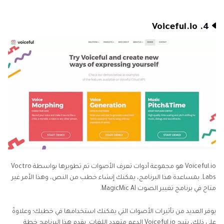
4. Voiceful.io
Voiceful.io هو مجموعة أدوات تعرف الأصوات تم تطويرها بواسطة Voctro
Labs. بمساعدة هذا البرنامج، يمكنك إنشاء خطب من النص، وهذا الأمر غير
متاح في برنامج تغيير الصوت MagicMic AI.
يوفر العديد من تأثيرات الأصوات التي يمكنك استخدامها في خطبك؛ وعلاوةً
على ذلك، يتيح Voiceful.io الدعم متعدد اللغات. يقدم هذا البرنامج خطة