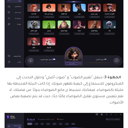
الخطوة 3:
شغل "تغيير الصوت" و "صوت أصلي" وحاول التحدث إلى
الميكروفون للاستماع إلى كيفية ظهور صوتك. إذا كانت البيئة المحيطة بها
مليئة بالضوضاء، فيمكنك تنشيط زر مانع الضوضاء يدويًا. من فضلك، لا
تقم بتعيين مستوى تقليل الضوضاء عاليًا جدًا، حيث قد يتم تصفية بعض
الأصوات.