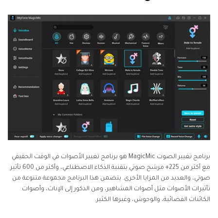
أسئلة شائعة حول برنامج تغيير الصوت MagicMic
الخُلاصة
برنامج تغيير الصوت MagicMic هو برنامج تغيير الأصوات في الوقت الحقيقي
مع أكثر من 225+ مرشح صوتي بتقنية الذكاء الاصطناعي، وأكثر من 600 تأثير
صوتي، والعديد من المزايا الأخرى. يتضمن هذا البرنامج مجموعة متنوعة من
تأثيرات الأصوات مثل أصوات المشاهير، ومن الذكور إلى الإناث، وأصوات
الكائنات الفضائية، والوحوش، وغيرها الكثير.