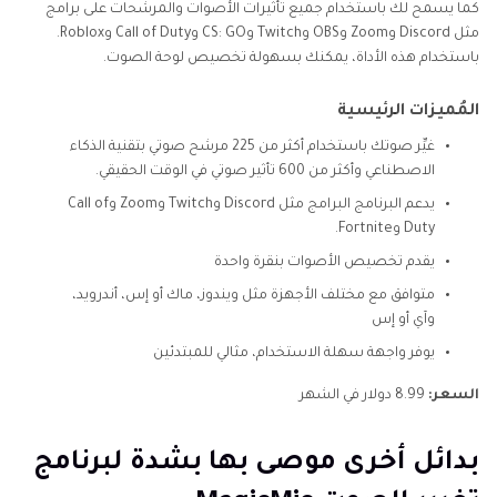
كما يسمح لك باستخدام جميع تأثيرات الأصوات والمرشحات على برامج
مثل Discord وZoom وOBS وTwitch وCS: GO وCall of Duty وRoblox.
باستخدام هذه الأداة، يمكنك بسهولة تخصيص لوحة الصوت.
المُميزات الرئيسية
غيِّر صوتك باستخدام أكثر من 225 مرشح صوتي بتقنية الذكاء
الاصطناعي وأكثر من 600 تأثير صوتي في الوقت الحقيقي.
يدعم البرنامج البرامج مثل Discord وTwitch وZoom وCall of
Duty وFortnite.
يقدم تخصيص الأصوات بنقرة واحدة
متوافق مع مختلف الأجهزة مثل ويندوز، ماك أو إس، أندرويد،
وآي أو إس
يوفر واجهة سهلة الاستخدام، مثالي للمبتدئين
السعر:
8.99 دولار في الشهر
بدائل أخرى موصى بها بشدة لبرنامج