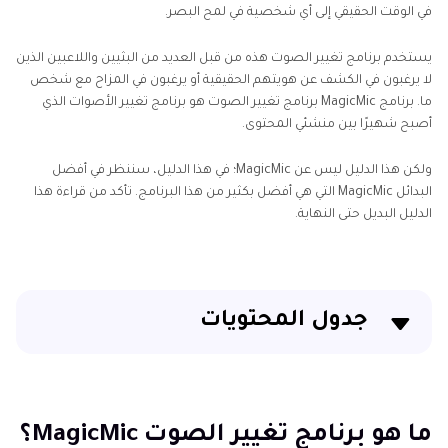
في الوقت الحقيقي إلى أي شخصية في لمح البصر.
يستخدم برنامج تغيير الصوت هذه من قبل العديد من البثيين واللاعبين الذين
لا يرغبون في الكشف عن هويتهم الحقيقية أو يرغبون في المزاح مع شخص
ما. برنامج MagicMic برنامج تغيير الصوت هو برنامج تغيير الأصوات الذي
أصبح شهيرًا بين منشئي المحتوى.
ولكن هذا الدليل ليس عن MagicMic؛ في هذا الدليل، سننظر في أفضل
البدائل MagicMic التي هي أفضل بكثير من هذا البرنامج. تأكد من قراءة هذا
الدليل البديل حتى النهاية.
جدول المحتويات
ما هو برنامج تغيير الصوت MagicMic؟
بدائل أخرى موصى بها بشدة لبرنامج تغيير الصوت
ما هو برنامج تغيير الصوت MagicMic؟
MagicMic