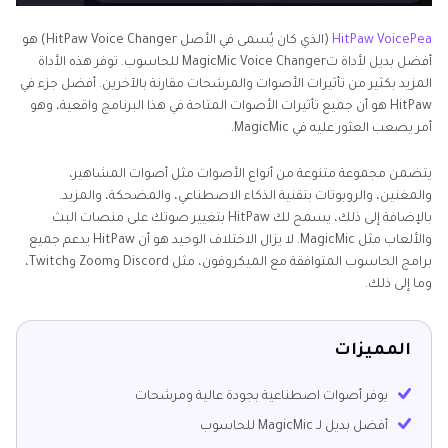
HitPaw VoicePea
(الذي كان يُسمى في الأصل HitPaw Voice Changer) هو
أفضل بديل لأداة تMagicMic Voice Changer للحاسوب. توفر هذه الأداة
المزيد بكثير من تأثيرات الأصوات والمرشحات مقارنة بالآخرين. أفضل جزء في
HitPaw هو أن جميع تأثيرات الأصوات المتاحة في هذا البرنامج واقعية، وهو
أمر يصعب العثور عليه في MagicMic.
يتضمن مجموعة متنوعة من أنواع الأصوات مثل أصوات المشاهير،
والمغنين، والروبوتات بتقنية الذكاء الاصطناعي، والمضحكة، والمزيد.
بالإضافة إلى ذلك، يسمح لك HitPaw بتغيير صوتك على منصات البث
والألعاب مثل MagicMic. لا يزال الاختلاف الوحيد هو أن HitPaw يدعم جميع
برامج الحاسوب المتوافقة مع الميكروفون، مثل Discord وZoom وTwitch،
وما إلى ذلك.
المميزات
يوفر أصوات اصطناعية بجودة عالية ومرشحات
أفضل بديل لـ MagicMic للحاسوب