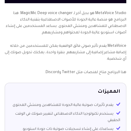
MetaVoice Studio هو بديل آخر لـ MagicMic Deep voice changer. هذا
البرنامج هو منصة عالية الجودة للأصوات الاصطناعية بتقنية الذكاء
الاصطناعي للمشاهدين ومنشئي المحتوى. يساعد المستخدمين على إنشاء
أصوات استوديو عالية الجودة لمحتواهم ومشاريعهم.
MetaVoice يقدم تأثير صوتي فائق الواقعية يمكن للمستخدمين من خلاله
إضافة مشاعر إضافية إلى مشاريعهم. بنقرة واحدة، يمكنك تحويل صوتك إلى
أي شخصية.
هذا البرنامج متاح لمنصات مثل Twitter وDiscord.
المميزات
يقدم تأثيرات صوتية عالية الجودة للمشاهدين ومنشئي المحتوى
يستخدم تكنولوجيا الذكاء الاصطناعي لتغيير صوتك في الوقت
الحقيقي
يساعدك على إنشاء تسجيلات صوتية ذات جودة استوديو.