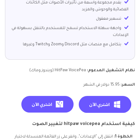
يقدم مجموعة واسعة من تأثيرات الأصوات مثل الكائنات
الفضائية والوحوش والمزيد
تسعير معقول
واجهة سهلة الاستخدام تسمح للمستخدم بالتنقل بسهولة في
الإعدادات
يتكامل مع منصات مثل Discord وZoom وTwitch وغيرها
نظام التشغيل المدعوم:
HitPaw VoicePea (ويندوز وماك)
السعر:
15.95 دولار في الشهر
كيفية استخدام hitpaw voicepea لتغيير الصوت
الخطوة 1:
انتقل إلى "الإعدادات"، وانقر على زر القائمة المنسدلة لاختيار