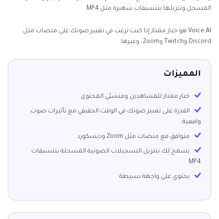
المسجل وتنزيلها بتنسيقات شهيرة مثل MP4.
Voice.AI هو خيار ممتاز إذا كنت ترغب في تغيير صوتك على منصات مثل
Discord وTwitch وZoom، وغيرها.
المميزات
خيار ممتاز للمشاهدين ومنشئي المحتوى
القدرة على تغيير صوتك في الوقت الحقيقي مع تأثيرات صوت
واقعية
متوافق مع منصات مثل Zoom وديسكورد
يسمح لك بتنزيل التسجيلات الصوتية المسجلة بتنسيقات
MP4
يحتوي على واجهة بسيطة