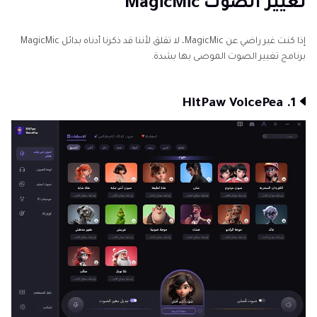
تغيير الصوت MagicMic
إذا كنت غير راضي عن MagicMic، لا تقلق لأننا قد ذكرنا أدناه بدائل MagicMic
برنامج تغيير الصوت الموصى بها بشدة.
1. HitPaw VoicePea