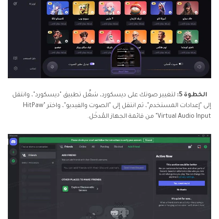
الخطوة 5:
لتغيير صوتك على ديسكورد، شغِّل تطبيق "ديسكورد"، وانتقل
إلى "إعدادات المستخدم"، ثم انتقل إلى "الصوت والفيديو"، واختر "HitPaw
Virtual Audio Input" من قائمة الجهاز المُدخَل.