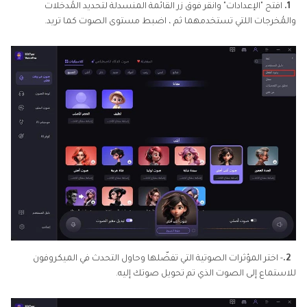
1.
افتح "الإعدادات" وانقر فوق زر القائمة المنسدلة لتحديد المُدخلات
والمُخرجات اللتي تستخدمهما ثم ، اضبط مستوى الصوت كما تريد.
2.
- اختر المؤثرات الصوتية التي تفضّلها وحاول التحدث في الميكروفون
للاستماع إلى الصوت الذي تم تحويل صوتك إليه.