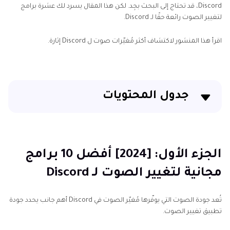
Discord، قد تحتاج إلى البحث بجِد. لكن هذا المقال يسرد لك عشرة برامج
لتغيير الصوت رائعة حقًا لـ Discord.
اقرأ هذا المنشور لاكتشاف أكثر مُغيّرات صوت ل Discord إثارة.
جدول المحتويات
الجزء الأول: [2024] أفضل 10 برامج مجانية لتغيير الصوت لـ
Discord
الجزء الأول: [2024] أفضل 10 برامج
الجزء الثاني: [نصيحة إضافية] استخدم HitPaw VoicePea
مجانية لتغيير الصوت لـ Discord
لتغيير صوتك بسهولة في Discord
خاتمة
تُعد جودة الصوت التي يوفّرها مُغيّر الصوت في Discord أهم جانب يحدد جودة
تطبيق تغيير الصوت.