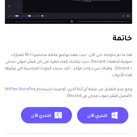
خاتمة
هذا ما تم تناولناه حتى الآن، حيث قمنا بوضع قائمة مختصرة لـ 10 مُغيرّات
صوتية مُذهلة لـ Discord. حيث يُمكنك إلقاء نظرة على كل مُغيّر صوتي مجاني
لـ Discord ، وهناك شيء واحد مؤكد - أنك ستجد الجودة المناسبة التي توفّرها
هذه الأدوات.
ومع عدم التقليل من قيمة أي أداة أخرى، أوصينا باستخدام
HitPaw VoicePea
كأفضل مُغيّر صوت مجاني في Discord.