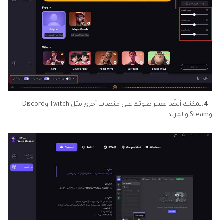
4.
يمكنك أيضًا تغيير صوتك على منصات أخرى مثل Twitch وDiscord
وSteam والمزيد.