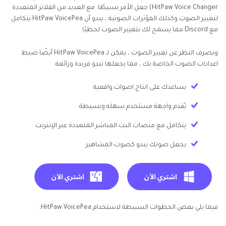
HitPaw Voice Changer) جعل الأمر بسيطًا. مع العديد من الفلاتر المتعددة
لتغيير الصوت وكذلك المؤثرات الصوتية ، يبدو أن HitPaw VoicePea يتكامل
مع Discord مما يسمح لك بتغيير الصوت لحظيًا
وبصرف النظر عن تغيير الصوت ، يمكن لـ HitPaw VoicePea أيضًا ضبط
اعدادات الصوت الخاصة بك ، مما يجعلها تبدو فريدة ورائعة.
يساعدك على انتاج اصوات واقعية
يُقدم واجهة مستخدم سهله وبسيطة
يتكامل مع منصات البث المباشر المتعددة عبر الإنترنت
يجعل صوتك يبدو كصوت المشاهير
فيما يلي بعض الخطوات البسيطة لاستخدام HitPaw VoicePea: