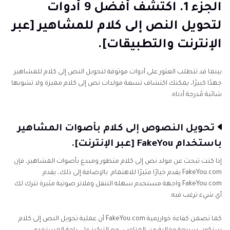
الجزء 1. اكتشف أفضل 9 أدوات
الجزء 2. نصيحة إضافية: أفضل مغير صوت لجعل الأصوات
لتحويل النص إلى كلام للمشاهير [عبر
أكثر واقعية.
الإنترنت والتطبيقات].
الاستنتاج
بينما قد تتطلب العثور على أدوات موثوقة لتحويل النص إلى كلام للمشاهير
جهدًا كبيرًا، يمكنك اكتشاف تسعة مولدات نص إلى كلام مميزة ولا تشوبها
شائبة مُدرجة أدناه.
تحويل النصوص إلى كلام بأصوات المشاهير
باستخدام FakeYou [عبر الإنترنت].
إذا كنت تبحث عن مولد نص إلى كلام متطور ومبدع بأصوات المشاهير، فإن
FakeYou.com يقدم خيارًا مثيرًا للاهتمام. بالإضافة إلى ذلك، يقدم
FakeYou.com واجهة مستخدم سهلة التنقل وفلاتر صوتية مثيرة تترك لك
أي شيء ترغب فيه.
كما تضمن كفاءة خوارزمية FakeYou.com أن عملية تحويل النص إلى كلام