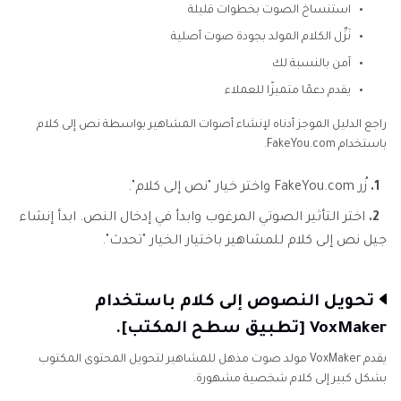
استنساخ الصوت بخطوات قليلة
نَزِّل الكلام المولد بجودة صوت أصلية
آمن بالنسبة لك
يقدم دعمًا متميزًا للعملاء
راجع الدليل الموجز أدناه لإنشاء أصوات المشاهير بواسطة نص إلى كلام
باستخدام FakeYou.com.
1.
زُر FakeYou.com واختر خيار "نص إلى كلام".
2.
اختر التأثير الصوتي المرغوب وابدأ في إدخال النص. ابدأ إنشاء
جيل نص إلى كلام للمشاهير باختيار الخيار "تحدث".
تحويل النصوص إلى كلام باستخدام
VoxMaker [تطبيق سطح المكتب].
يقدم VoxMaker مولد صوت مذهل للمشاهير لتحويل المحتوى المكتوب
بشكل كبير إلى كلام شخصية مشهورة.