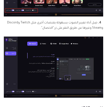
4.
صِل أداة تغيير الصوت بسهولة بمنصات أخرى مثل Twitch وDiscord
وSteam وغيرها عن طريق النقر على زر "الاتصال".