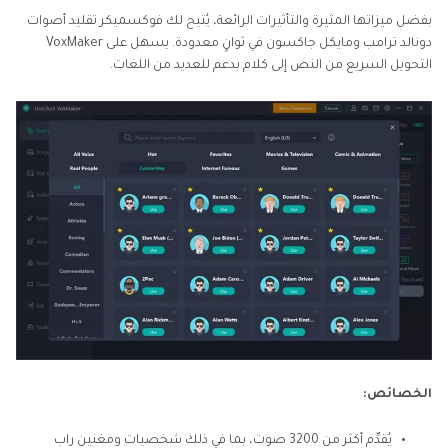
بفضل ميزاتها المثيرة والتأثيرات الرائعة، يُتيح لك فوكسميكر تقليد أصوات
دونالد ترامب ومايكل جاكسون في ثوانٍ معدودة. يسهل على VoxMaker
التحويل السريع من النص إلى كلام بدعم للعديد من اللغات.
الخصائص:
يُقدِّم أكثر من 3200 صوت، بما في ذلك شخصيات ومغنين راب