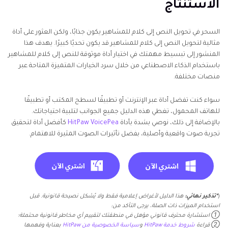
الاستنتاج
السحر في تحويل النص إلى كلام للمشاهير يكون جذابًا، ولكن العثور على أداة
مثالية لتحويل النص إلى كلام للمشاهير قد يكون تحديًا كبيرًا. يهدف هذا
المنشور إلى تبسيط مهمتك في اختيار أداة موثوقة للنص إلى كلام للمشاهير
باستخدام الذكاء الاصطناعي من خلال سرد الخيارات المتميزة المتاحة عبر
منصات مختلفة.
سواء كنت تفضل أداة عبر الإنترنت أو تطبيقًا لسطح المكتب أو تطبيقًا
للهاتف المحمول، تغطي هذه الدليل جميع الجوانب لتلبية احتياجاتك.
بالإضافة إلى ذلك، نوصي بشدة بأداة
HitPaw VoicePea
كأفضل أداة لتحقيق
تجربة صوت واقعية وأصلية، بفضل تأثيرات الصوت المثيرة للاهتمام.
(
*تذكير نهائي:
هذا الدليل لأغراض إعلامية فقط ولا يُشكل نصيحة قانونية. قبل
استخدام الميزات ذات الصلة، يرجى التأكد من:
① استشارة محترف قانوني مؤهل في منطقتك لتقييم أي مخاطر قانونية محتملة؛
② قراءة
شروط خدمة HitPaw
و
سياسة الخصوصية من HitPaw
بعناية وفهمها