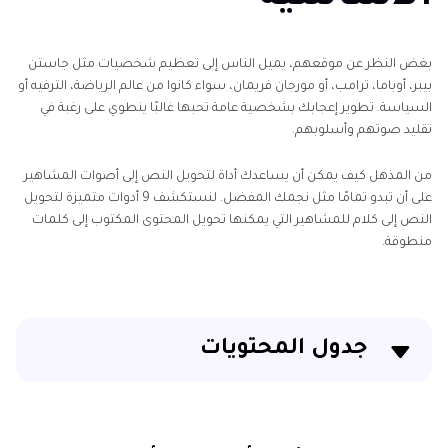
بغض النظر عن موقعهم، يميل الناس إلى تعظيم شخصيات مثل جاستن
بيبر، أوباما، ترامب، أو مورجان فريمان، سواء كانوا من عالم الرياضة، الترفيه أو
السياسة. تطوير إعجابك بشخصية عامة تحبها غالبًا ينطوي على رغبة في
تقليد صوتهم وأسلوبهم.
من المذهل كيف يمكن أن يساعدك أداة لتحويل النص إلى أصوات المشاهير
على أن تبدو تمامًا مثل نجمك المفضل. لنستكشف 9 أدوات متميزة لتحويل
النص إلى كلام للمشاهير التي يمكنها تحويل المحتوى المكتوب إلى كلمات
منطوقة.
جدول المحتويات
الجزء 1. اكتشف أفضل 9 أدوات لتحويل النص إلى كلام
للمشاهير [عبر الإنترنت والتطبيقات].