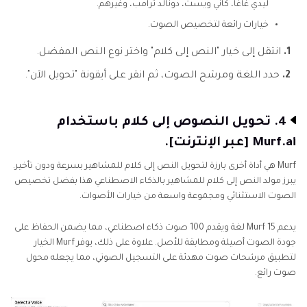
ليدي غاغا، كاني ويست، دونالد ترامب، وغيرهم.
خيارات رائعة لتخصيص الصوت.
1.
انتقل إلى خيار "النص إلى كلام" واختر نوع النص المفضل.
2.
حدد اللغة ومرشح الصوت، ثم انقر على أيقونة "تحويل الآن".
4. تحويل النصوص إلى كلام باستخدام
Murf.ai [عبر الإنترنت].
Murf هي أداة أخرى بارزة لتحويل النص إلى كلام للمشاهير بسرعة ودون تأخير.
يبرز مولد النص إلى كلام للمشاهير بالذكاء الاصطناعي هذا بفضل تخصيص
الصوت الاستثنائي ومجموعة واسعة من خيارات الأصوات.
يدعم Murf 15 لغة ويقدم 100 صوت ذكاء اصطناعي، مما يضمن الحفاظ على
جودة الصوت أصيلة ومطابقة للأصل. علاوة على ذلك، يوفر Murf الخيار
لتطبيق مرشحات صوت مهدئة على التسجيل الصوتي، مما يجعله محول
صوت رائع.