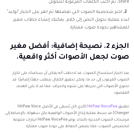
Store، ثم اكتب الكلمات المرغوبة للتحويل.
2.
اختر شخصية الصوت التي تفضلها ثم انقر على الخيار "توليد"
لبدء عملية تحويل النص إلى كلام. يمكنك إنشاء خطاب مميز
للمشاهير بجودة صوت ممتازة.
الجزء 2. نصيحة إضافية: أفضل مغير
صوت لجعل الأصوات أكثر واقعية.
عند اختيار استنساخ الصوت، قد لاحظت أنه يمكن أن يساعدك على تكرار
الصوت المرغوب إلى حد ما، ولكن تحقيق الكمال يتطلب جهدًا إضافيًا. قد
تحتوي الأصوات التي تجربها على تشوه وانحراف، مما قد لا يلبي الهدف
المقصود.
تطبيق
HitPaw VoicePea
(الذي كان يُسمى في الأصل HitPaw Voice
Changer) قد بسط عملية إنتاج الأصوات الواقعية بكل سهولة. بالإضافة إلى
مرشحات الصوت الجديرة بالثناء، يوفر HitPaw VoicePea خيارات متنوعة
لتخصيص الصوت، مما يضمن الحفاظ على جودة صوت ممتازة.