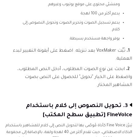
ومنشئي محتوى على موقع يوتيوب وغيرهم.
يدعم أكثر من 100 لهجة
يدعم تسجيل الصوت وتحرير الصوت وتحويل النصوص إلى
كلام.
يوفر واجهة مستخدم بسيطة.
1.
ثَبِّت VoxMaker بعد تنزيله. اضغط على أيقونة التغيير لبدء
العملية.
2.
ابحث عن نوع الصوت المطلوب، أدخل النص المطلوب،
واضغط على الخيار "تحويل" للحصول على النص بصوت
المشاهير المختار.
3. تحويل النصوص إلى كلام باستخدام
FineVoice [تطبيق سطح المكتب]
يَبرُز Fine Voice كأداة مُوصًى بها لتحويل النص إلى كلام للمشاهير باستخدام
الذكاء الاصطناعي، حيث تقدم أكثر من 40 لهجة ولغة، بالإضافة إلى مجموعة