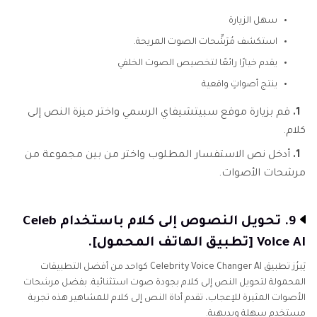
سهل الزيارة
استكشف مُرَشِّحات الصوت المريحة.
يقدم خيارًا رائعًا لتخصيص الصوت الخلفي
ينتج أصواتٍ واقعية
1.
قم بزيارة موقع سبيتشيفاي الرسمي واختر ميزة النص إلى
كلام.
1.
أدخل نص الاستفسار المطلوب واختر من بين مجموعة من
مرشحات الأصوات.
9. تحويل النصوص إلى كلام باستخدام Celeb
Voice AI [تطبيق الهاتف المحمول].
يَبرُز تطبيق Celebrity Voice Changer AI كواحد من أفضل التطبيقات
المحمولة لتحويل النص إلى كلام بجودة صوت استثنائية. بفضل مرشحات
الأصوات المثيرة للإعجاب، تقدم أداة النص إلى كلام للمشاهير هذه تجربة
مستخدم سهلة وبديهية.