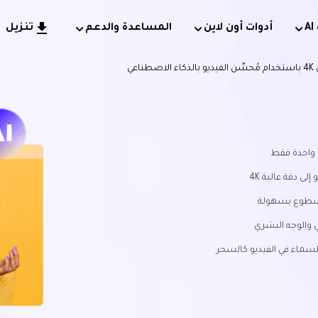
أدوات أون لاين
المساعدة والدعم
تنزيل
 واحدة فقط
ى دقة عالية 4K
 السطوع بسهولة
 والوجه البشري
السماء في الفيديو كالسحر