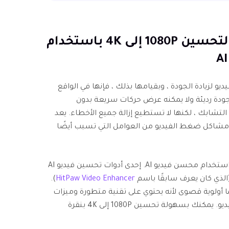
الجزء 1. أفضل طريقة لتحسين 1080P إلى 4K باستخدام
لزيادة الجودة ، وبقيامها بذلك ، فإنها في الواقع
ودة رديئة ولا يمكنه عرض حركات سريعة بدون
لتشابك ، لكنها لا تستطيع إزالة جميع الأخطاء. يعد
 ومشاكل ضغط الفيديو من العوامل التي تسبب أيضًا
أفضل طريقة لحل هذه المشكلة هي استخدام محسن فيديو AI. إحدى أدوات تحسين فيديو AI
).
HitPaw Video Enhancer
ا أولوية قصوى لأنه يحتوي على تقنية متطورة وميزات
متقدمة لمساعدتك في تحسين أي فيديو. يمكنك بسهولة تحسين 1080P إلى 4K بنقرة