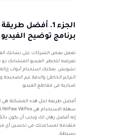
برنامج توضيح الفيديو AI
تعمل بعض الشركات على تشابك الفيديو 
تعرضه للخطر. الفيديو المتشابك ذو ج
تشويش. يمكنك استخدام أدوات إزالة ا
التركيز الخاطئ والدقة غير الصحيحة
ضبابية في مقاطع الفيديو.
سهلة الاستخدام هي HitPaw VikPea (الذي كان يعرف سابقًا باسم
إنه أفضل رهان لك ويجب أن يكون دائمً
بسيطة.