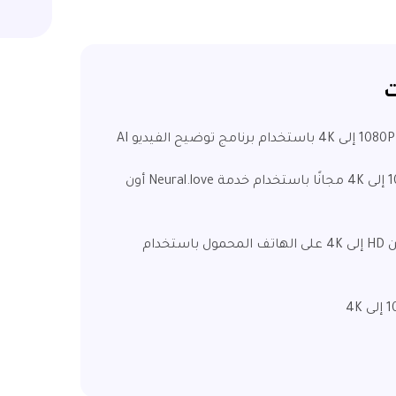
ت
الجزء 2. قم بتحسين 1080P / HD إلى 4K مجانًا باستخدام خدمة Neural.love أون
الجزء 3. تحسين جودة الفيديو من HD إلى 4K على الهاتف المحمول باستخدام