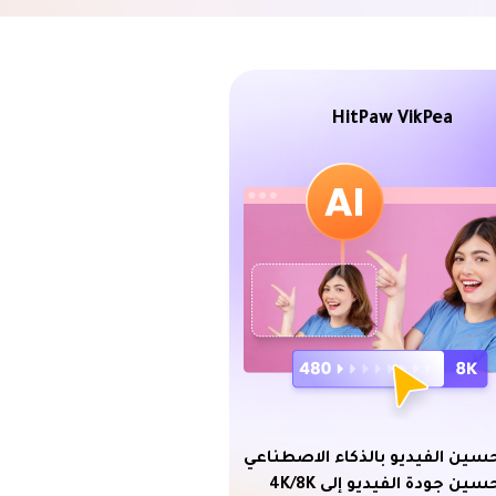
HitPaw VikPea
حسين الفيديو بالذكاء الاصطناعي
سين جودة الفيديو إلى 4K/8K