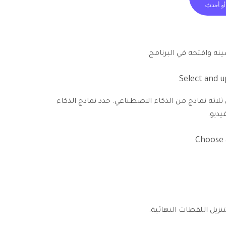
ينه وافتحه في البرنامج.
HitPaw VikPea على ثلاثة نماذج من الذكاء الاصطناعي. حدد نماذج الذكاء
يديو.
تنزيل اللقطات النهائية.