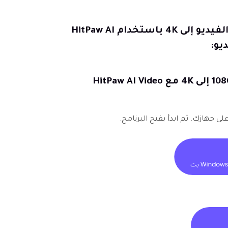
تعرف على كيفية تحسين الفيديو إلى 4K باستخدام HitPaw AI
خطوات لتحسين فيديو 1080P إلى 4K مع HitPaw AI Video