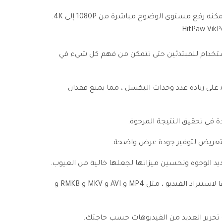
يحزم HitPaw VikPea الحزمة الكاملة. يمكنه رفع مستوى الوضوح مباشرة من 1080P إلى 4K.
خدام للمبتدئين حتى تتمكن من فهم كل شيء في
تعمل أداة تحسين الفيديو AI على زيادة عدد وحدات البكسل ، مما يمنع فقدان
التعريض لتوفير جودة عرض واضحة.
يد الوجوه وتحسين ميزاتها لجعلها خالية من العيوب.
وهو يدعم أكثر من 30 تنسيقًا لاستيراد الفيديو ، مثل MP4 و AVI و MKV و RMKB و
تحرير العديد من الفيديوهات حسب حاجتك.