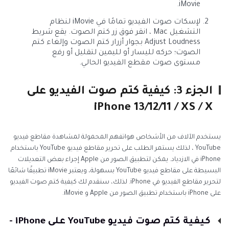
iMovie.
لإسكات صوت الفيديو تمامًا في iMovie لنظام
التشغيل Mac ، انقر فوق زر كتم الصوت. يقع شريط
Adjust Loudness بجوار أزرار كتم الصوت وإلغاء كتم
الصوت؛ حركه لليسار أو لليمين لتقليل أو رفع
مستوى صوت مقطع الفيديو الحالي.
الجزء 3: كيفية كتم صوت الفيديو على
iPhone 13/12/11 / XS / X
يستخدم الآلاف من الأشخاص هواتفهم المحمولة لمشاهدة مقاطع فيديو
YouTube ، لذلك يستمر الطلب على تحرير مقاطع فيديو YouTube باستخدام
iPhone في الازدياد. يمكن لتطبيق الصور من Apple إجراء بعض التعديلات
البسيطة على مقاطع فيديو YouTube بسهولة، ويعتبر iMovie تطبيقًا شائعًا
لتحرير مقاطع الفيديو في iPhone. لذلك، سنقدم لك كيفية كتم صوت الفيديو
على iPhone باستخدام تطبيق الصور من Apple و iMovie.
كيفية كتم صوت فيديو YouTube على iPhone -