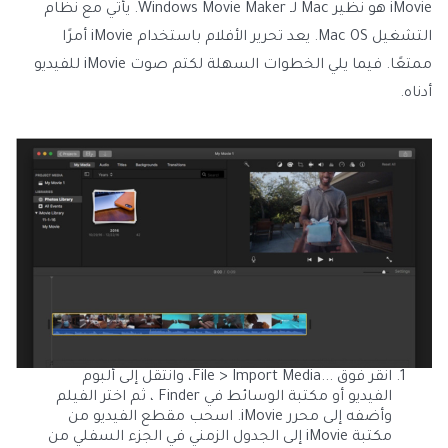
iMovie هو نظير Mac لـ Windows Movie Maker. يأتي مع نظام
التشغيل Mac OS. يعد تحرير الأفلام باستخدام iMovie أمرًا
ممتعًا. فيما يلي الخطوات السهلة لكتم صوت iMovie للفيديو
أدناه.
انقر فوق ...File > Import Media، وانتقل إلى ألبوم
الفيديو أو مكتبة الوسائط في Finder ، ثم اختر الفيلم
وأضفه إلى محرر iMovie. اسحب مقطع الفيديو من
مكتبة iMovie إلى الجدول الزمني في الجزء السفلي من