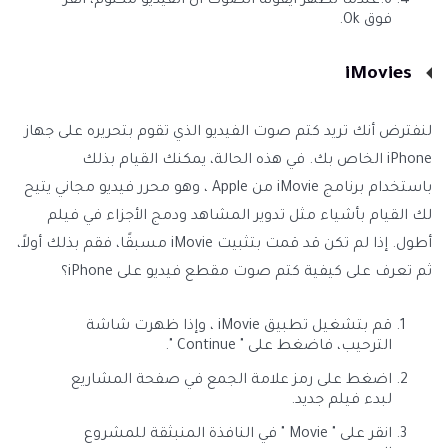
6.عندما تُظهر أيقونة الصوت أن الفيديو مكتوم، انقر
فوق Ok.
iMovies
لنفترض أنك تريد كتم صوت الفيديو الذي تقوم بتحريره على جهاز
iPhone الخاص بك. في هذه الحالة، يمكنك القيام بذلك
باستخدام برنامج iMovie من Apple ، وهو محرر فيديو مجاني يتيح
لك القيام بأشياء مثل تدوير المشاهد ودمج الأجزاء في فيلم
أطول. إذا لم تكن قد قمت بتثبيت iMovie مسبقًا، فقم بذلك أولاً،
ثم تعرف على كيفية كتم صوت مقطع فيديو على iPhone؟
قم بتشغيل تطبيق iMovie ، وإذا ظهرت شاشة
الترحيب، فاضغط على " Continue ".
اضغط على رمز علامة الجمع في صفحة المشاريع
لبدء فيلم جديد.
انقر على " Movie " في النافذة المنبثقة للمشروع