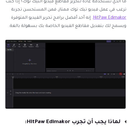
ما الذي تستخدمه عادةً لتحرير مقاطع فيديو التيك توك؟ إذا كنت
ترغب في عمل فيديو تيك توك ممتاز، فمن المستحسن تجربة
HitPaw Edimakor
. إنه أحد أفضل برامج تحرير الفيديو المتوفرة
ويسمح لك بتعديل مقاطع الفيديو الخاصة بك بسهولة بالغة.
لماذا يجب أن تجرب HitPaw Edimakor: