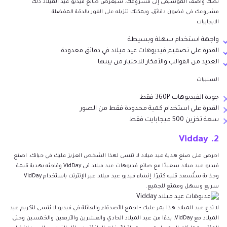
نصك وأضف الموسيقى إلى مشروعك. سيعرض صانع فيديو عيد الميلاد ذلك
مشروعك في غضون دقائق، ويمكنك تنزيله على الفور بالدقة المفضلة.
الايجابيات
واجهة استخدام سهلة وبسيطة
القدرة على تصميم فيديوهات عيد ميلاد في دقائق معدودة
العديد من القوالب والأفكار للاختيار من بينها
السلبيات
جودة الفيديوهات 360P فقط
القدرة على استخدام كمية محدودة فقط من الصور
سعة تخزين 500 ميجابايت فقط
2. Vidday
احرص على صنع هدية عيد ميلاد لا تنسى لهذا الشخص العزيز عليك في حياتك. اصنع
فيديو عيد ميلاد سعيدًا مع صانع فديوهات عيد ميلاد في VidDay وفاجئه بهدية قيمة
وجذابة ستُسعد قلبه كثيرًا. إنشاء فيديو عيد ميلاد عبر الإنترنت باستخدام VidDay
سريع وسهل وممتع للجميع.
لا تدع عيد الميلاد هذا يمر عليك - اجمع الأصدقاء والعائلة في فيديو لا يُنسى لتكريم عيد
الميلاد مع VidDay، بدءًا من عيد الميلاد الحادي والعشرين والأربعين والخمسين وحتى