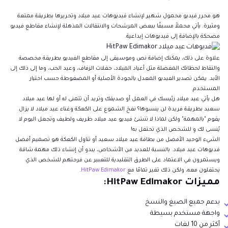
هو محرر فيديو محمول شهير لإنشاء فيديوهات عيد ميلاد وتحريرها بطريقة ممتعة
ومثيرة. يأتي محملاً مسبقًا ببعض المرشحات والانتقالات المذهلة لإنشاء مقاطع فيديو
مضحكة بالإضافة إلى فيديوهات إبداعية.
علاوة على ذلك، يمكنك إضافة نص وموسيقى إلى مقاطع الفيديو بطريقة مخصصة
والتقاط لحظاتك المفضلة مثل أعياد الميلاد، حفلات الزفاف، وعيد الحب، وما إلى ذلك إلى
الأبد. يمكن تصدير الفيديو المعدل بالجودة الأصلية أو المضغوطة حسب اختيار
المستخدم.
هل يأتي عيد ميلاد رئيسك في العمل أو صديقك وتريد أن تتمنى له أو لها عيد ميلاد
سعيد بطريقة فريدة لن ينسوها؟ نفخ الشموع على الكعكة وغناء عيد ميلاد لا يزال
يقوم "بالمهمة" ولكن لماذا لا تنشئ فيديو عيد ميلاد ظريف ولطيف وتجعل اليوم لا
يُنسى لك و للشخص الذي تحتفل به!
الشيء الوحيد الأفضل من بطاقة عيد ميلاد سعيد أو تناول الكعكة هو تصميم أفضل
فديوهات عيد ميلاد. بالنسبة للعديد من الأشخاص، يبدو أن إنشاء ذلك مهمة شاقة
ويستمرون في الاعتماد على الطرق التقليدية للتعبير عن فرحتهم للشخص الذي
يحتفلون معه، ولكن ذلك تغير تمامًا مع
HitPaw Edimakor
.
مميزات HitPaw Edimakor:
يدعم جميع الصيغ والنسخ
واجهة مستخدم بسيطة
أكثر من 10 لغات