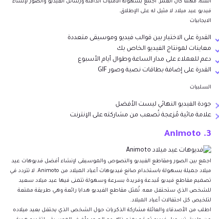
المئة، مهما كان العمر. اجمع بسهولة الأمنيات الدافئة ورسائل الفيديو والصور لإنشاء
فيديو عيد ميلاد لا مثيل له على الإطلاق.
الايجابيات
القدرة على الاختيار بين قوالب فيديو وموسيقى متعددة
معاينات لمونتاج الفيديو الخاص بك
دعم للعملاء على مدار الساعة وطوال أيام الأسبوع
القدرة على إضافة بطاقات نصية وصور GIF
السلبيات
جودة الفيديو النهائي ليست الأفضل
علامة مائية مُزعجة تُصعب من مشاركته على الإنترنت
3. Animoto
اجمع بين الصور ومقاطع الفيديو والنصوص والموسيقى لإنشاء أفضل فديوهات عيد
ميلاد جميلة بسهولة باستخدام صانع فيديوهات أعياد الميلاد من Animoto. لا تتردد في
تصميم مقاطع فيديو مُبدعة وفريدة بسرعة وسهولة تتمنى فيها عيد ميلاد سعيد
للشخص الذي ستحتفل معه. تُمثل مقاطع الفيديو هدايا رائعة وهي طريقة ممتعة
لتلخيص كل احتفالات أعياد الميلاد.
اطلب من الأصدقاء والعائلة مشاركة الذكريات حول الشخص الذي يحتفل بعيد ميلاده