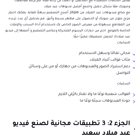
بعض اللحظات السعيدة مع المحتفل أو ذهبت في رحلة معه. قم بربط مقاطعك
وصورك معًا بشكل جميل واصنع أفضل فديوهات عيد ميلاد.
مع صانع فيديوهات عيد الميلاد من JibJab، أصبح التصميم سهلاً للغاية. يمكنك اختيار
مزيج ملون من صورك أو الحصول على مظهر بسيط وأنيق. قم بتحميل أي عدد تريده
من المقاطع بسهولة من معرض الصور الخاص بك باستخدام أداة السحب والإفلات
الخاصة بالموقع. اختر من خيارات الرسوم المتحركة وعناصر التصميم و أضفها إلى فيديو
عيد ميلادك لتجعل تصميمك مميزًا حقًا.
الايجابيات
مجاني تمامًا وسهل الاستخدام
مئات قوالب أعياد الميلاد
دعم استيراد الصور والفيديوهات من جهازك أو من على وسائل
التواصل
السلبيات
القوالب شعبية نوعًا ما ولا تمتاز بالرُقي اللازم
جودة الفيديوهات سيئة نوعًا ما
الجزء 2: 3 تطبيقات مجانية لصنع فيديو
عيد ميلاد سعيد