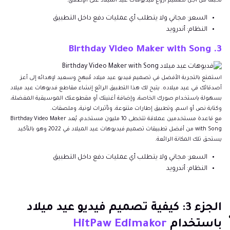
تحبها من أجل تصميم أروع فيديوهات عيد الميلاد على الإطلاق.
السعر: مجاني ولا يتطلب أي عمليات دفع داخل التطبيق
النظام: أندرويد
3. Birthday Video Maker with Song
استمتع بالتجربة الأفضل في تصميم فيديو عيد ميلاد مُبهج وسعيد لإهدائه إلى أعز
أصدقائك في عيد ميلاده. يتيح لك هذا التطبيق الرائع إنشاء مقاطع فديوهات عيد ميلاد
بسهولة باستخدام صورك الخاصة، وإضافة أغنيتك أو مقطوعتك الموسيقية المفضلة،
وكتابة نص أو اسم، وتطبيق إطارات متنوعة، وتأثيرات لونية، وملصقات.
مع قاعدة مستخدمين عملاقة تتخطى 10 مليون مستخدم، يُعد Birthday Video Maker
with Song من أفضل تطبيقات تصميم فيديوهات عيد الميلاد في 2022 وهو بالتأكيد
يستحق تلك المكانة الرائعة.
السعر: مجاني ولا يتطلب أي عمليات دفع داخل التطبيق
النظام: أندرويد
الجزء 3: كيفية تصميم فيديو عيد ميلاد
باستخدام
HitPaw Edimakor