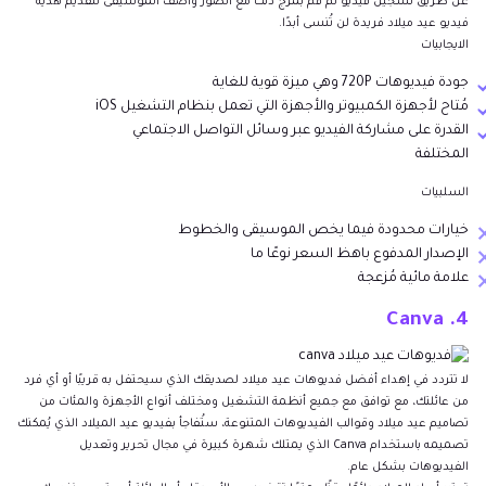
عن طريق تسجيل فيديو ثم قم بمزج ذلك مع الصور وأضف الموسيقى لتقديم هدية
فيديو عيد ميلاد فريدة لن تُنسى أبدًا.
الايجابيات
جودة فيديوهات 720P وهي ميزة قوية للغاية
مُتاح لأجهزة الكمبيوتر والأجهزة التي تعمل بنظام التشغيل iOS
القدرة على مشاركة الفيديو عبر وسائل التواصل الاجتماعي
المختلفة
السلبيات
خيارات محدودة فيما يخص الموسيقى والخطوط
الإصدار المدفوع باهظ السعر نوعًا ما
علامة مائية مُزعجة
4. Canva
لا تتردد في إهداء أفضل فديوهات عيد ميلاد لصديقك الذي سيحتفل به قريبًا أو أي فرد
من عائلتك، مع توافق مع جميع أنظمة التشغيل ومختلف أنواع الأجهزة والمئات من
تصاميم عيد ميلاد وقوالب الفيديوهات المتنوعة، ستُفاجأ بفيديو عيد الميلاد الذي يُمكنك
تصميمه باستخدام Canva الذي يمتلك شهرة كبيرة في مجال تحرير وتعديل
الفيديوهات بشكل عام.