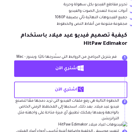
تحرير مقاطع الفيديو بكل سهولة وحرية
أدوات عديدة لتعديل الصوت والفيديو
جميع الفيديوهات النهائية تأتي بصيغة 1080P
مجموعة متنوعة من أنماط النص والخطوط
كيفية تصميم فيديو عيد ميلاد باستخدام
HitPaw Edimakor
قم بتنزيل البرنامج من الروابط التي سنُدرجها تاليًا: ويندوز - Mac
1
اشتري الآن
اشتري الآن
الخطوة التالية هي رفع ملفات الفيديو التي تريد دمجها معًا لتصنع
2
فيديو عيد ميلاد. بعد ذلك، اسحبها إلى المخطط الزمني الخاص
بالواجهة وبعدها يمكنك تطبيق أي ميزة متاحة على واجهته مثل
الترانزيشن.
لتغيير موسيقى الخلفية وإضافة أغنية تُناسب أجواء أعياد الميلاد،