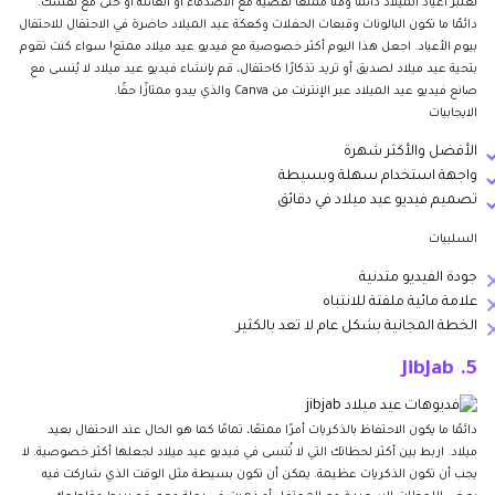
تعتبر أعياد الميلاد دائمًا وقتًا ممتعًا تقضيه مع الأصدقاء أو العائلة أو حتى مع نفسك.
دائمًا ما تكون البالونات وقبعات الحفلات وكعكة عيد الميلاد حاضرة في الاحتفال للاحتفال
بيوم الأعياد. اجعل هذا اليوم أكثر خصوصية مع فيديو عيد ميلاد ممتع! سواء كنت تقوم
بتحية عيد ميلاد لصديق أو تريد تذكارًا كاحتفال، قم بإنشاء فيديو عيد ميلاد لا يُنسى مع
صانع فيديو عيد الميلاد عبر الإنترنت من Canva والذي يبدو ممتازًا حقًا.
الايجابيات
الأفضل والأكثر شهرة
واجهة استخدام سهلة وبسيطة
تصميم فيديو عيد ميلاد في دقائق
السلبيات
جودة الفيديو متدنية
علامة مائية ملفتة للانتباه
الخطة المجانية بشكل عام لا تعد بالكثير
5. JibJab
دائمًا ما يكون الاحتفاظ بالذكريات أمرًا ممتعًا، تمامًا كما هو الحال عند الاحتفال بعيد
ميلاد. اربط بين أكثر لحظاتك التي لا تُنسى في فيديو عيد ميلاد لجعلها أكثر خصوصية. لا
يجب أن تكون الذكريات عظيمة. يمكن أن تكون بسيطة مثل الوقت الذي شاركت فيه