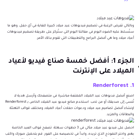
وبالتالي تفرض الرغبة في تصميم فيديوهات عيد ميلاد كبيرة للغاية في أي حفل، وهو ما
سنُسلط عليه الضوء اليوم في مقالتنا اليوم التي ستُركز على طريقة تصميم فيديوهات
أعياد ميلاد وما هي أفضل البرامج والتطبيقات التي تقوم بذلك الأمر.
الجزء 1: أفضل خمسة صناع فيديو لأعياد
الميلاد على الإنترنت
1. Renderforest
اصنع أفضل فديوهات عيد الميلاد الممتعة مباشرة في متصفحك وأرسل هدية لا
تُنسى إلى صديقك أو من تحب. استخدم صانع فيديو عيد الميلاد الخاص بـ Renderforest
لإنشاء أفضل تصاميم عيد ميلاد ودعوات حفلات أعياد الميلاد ومختلف قوالب التهنئة
والبطاقات والمزيد.
احصل على فيديو عيد ميلاد مثالي في 3 خطوات سهلة. تصفح قوالب العيد الخاصة
بهم، واختر النموذج الذي تريده، وابدأ في تخصيصه على الفور. قم بتحميل صورك واكتب