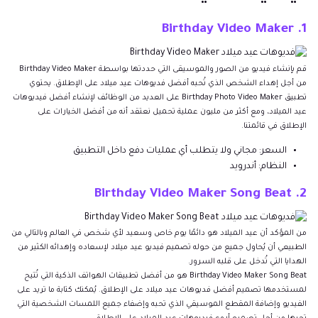
1. Birthday Video Maker
قم بإنشاء فيديو من الصور والموسيقى التي حددتها بواسطة Birthday Video Maker
من أجل إهداء الشخص الذي تُحبه أفضل فديوهات عيد ميلاد على الإطلاق. يحتوي
تطبيق Birthday Photo Video Maker على العديد من الوظائف لإنشاء أفضل فيديوهات
عيد الميلاد، ومع أكثر من مليون عملية تحميل نعتقد أنه من أفضل الخيارات على
الإطلاق في قائمتنا.
السعر: مجاني ولا يتطلب أي عمليات دفع داخل التطبيق
النظام: أندرويد
2. Birthday Video Maker Song Beat
من المؤكد أن عيد الميلاد هو دائمًا يوم خاص وسعيد لأي شخص في العالم وبالتالي من
الطبيعي أن يُحاول جميع من حوله تصميم فيديو عيد ميلاد لإسعاده وإهدائه الكثير من
الهدايا التي تُدخل على قلبه السرور.
Birthday Video Maker Song Beat هو من أفضل تطبيقات الهواتف الذكية التي تُتيح
لمستخدمها تصميم أفضل فديوهات عيد ميلاد على الإطلاق. يُمكنك كتابة ما تريد على
الفيديو وإضافة المقطع الموسيقي الذي تحبه وإضفاء جميع اللمسات الشخصية التي