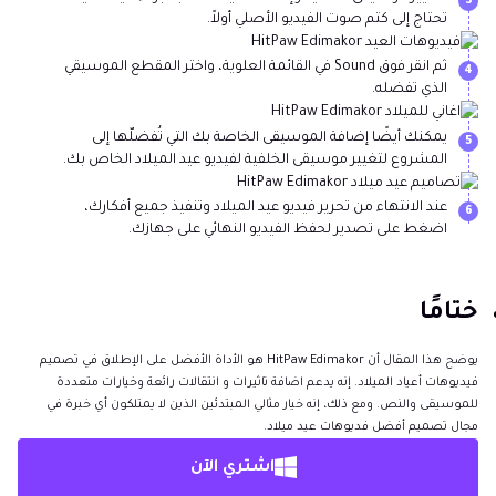
3
تحتاج إلى كتم صوت الفيديو الأصلي أولاً.
ثم انقر فوق Sound في القائمة العلوية، واختر المقطع الموسيقي
4
الذي تفضله.
يمكنك أيضًا إضافة الموسيقى الخاصة بك التي تُفضلّها إلى
5
المشروع لتغيير موسيقى الخلفية لفيديو عيد الميلاد الخاص بك.
عند الانتهاء من تحرير فيديو عيد الميلاد وتنفيذ جميع أفكارك،
6
اضغط على تصدير لحفظ الفيديو النهائي على جهازك.
ختامًا
يوضح هذا المقال أن HitPaw Edimakor هو الأداة الأفضل على الإطلاق في تصميم
فيديوهات أعياد الميلاد. إنه يدعم اضافة تاثيرات و انتقالات رائعة وخيارات متعددة
للموسيقى والنص. ومع ذلك، إنه خيار مثالي المبتدئين الذين لا يمتلكون أي خبرة في
مجال تصميم أفضل فديوهات عيد ميلاد.
اشتري الآن