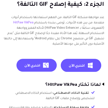
الجزء 2: كيفية إصلاح GIF التالفة؟
عند مواجهة مشكلة GIF التالفة، من المهم استعادتها باستخدام أدوات
متقدمة. من بين هذه الأدوات، يُوصى بشدة باستخدام
HitPaw VikPea
(المعروف سابقًا بـ HitPaw Video Enhancer) لأدائه المميز وواجهة
الاستخدام السهلة. يُعد هذا الأداة مفيدة جدًا لإصلاح GIF التالفة مثل "عدم
تشغيل GIF في متصفح Chrome على نظام Android" واستعادتها إلى حالتها
الأصلية دون التأثير على جودتها الأصلية.
لماذا تختار HitPaw VikPea؟
تقنية الذكاء الاصطناعي:
استخدام الذكاء الاصطناعي
لتشخيص وإصلاح ملفات GIF التالفة.
واجهة سهلة الاستخدام:
البرنامج مصمم بواجهة بسيطة