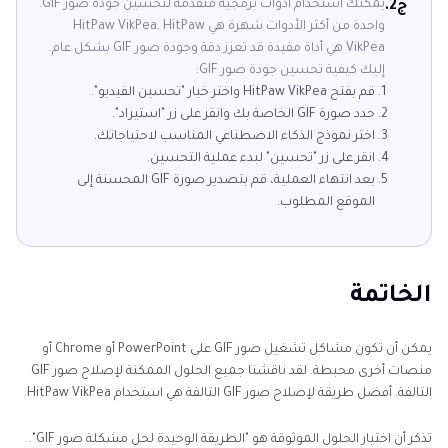
يمكنك استخدام أدوات برمجية متقدمة لتحسين جودة صور GIF.
ج2.
واحدة من أكثر الأدوات شهرة هي HitPaw VikPea. HitPaw
VikPea هي أداة مفيدة قد تعزز دقة وجودة صور GIF بشكل عام.
إليك كيفية تحسين جودة صور GIF:
قم بفتح HitPaw VikPea واختر خيار "تحسين الفيديو".
حدد صورة GIF الخاصة بك وانقر على زر "استيراد".
اختر نموذج الذكاء الاصطناعي المناسب لاحتياجاتك.
انقر على زر "تحسين" لبدء عملية التحسين.
بعد انتهاء العملية، قم بتصدير صورة GIF المحسنة إلى
الموقع المطلوب.
الخاتمة
يمكن أن تكون مشاكل تشغيل صور GIF على PowerPoint أو Chrome أو
منصات أخرى محبطة. لقد ناقشنا جميع الحلول الممكنة لإصلاح صور GIF
التالفة. أفضل طريقة لإصلاح صور GIF التالفة هي استخدام HitPaw VikPea.
تذكر أن اختيار الحلول الموثوقة هو "الطريقة الوحيدة لحل مشكلة صور GIF".