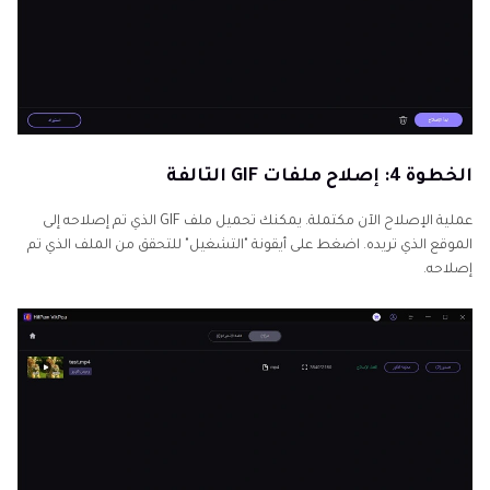
الخطوة 4: إصلاح ملفات GIF التالفة
عملية الإصلاح الآن مكتملة. يمكنك تحميل ملف GIF الذي تم إصلاحه إلى
الموقع الذي تريده. اضغط على أيقونة "التشغيل" للتحقق من الملف الذي تم
إصلاحه.