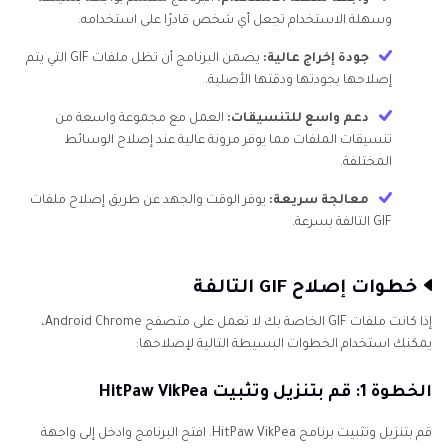
وسهلة الاستخدام تجعل أي شخص قادرًا على استخدامه.
جودة إخراج عالية:
يضمن البرنامج أن تظل ملفات GIF التي يتم
إصلاحها بجودتها ودقتها الأصلية.
دعم واسع للتنسيقات:
العمل مع مجموعة واسعة من
تنسيقات الملفات مما يوفر مرونة عالية عند إصلاح الوسائط
المختلفة.
معالجة سريعة:
يوفر الوقت والجهد عن طريق إصلاح ملفات
GIF التالفة بسرعة.
خطوات إصلاح GIF التالفة
إذا كانت ملفات GIF الخاصة بك لا تعمل على متصفح Android Chrome،
يمكنك استخدام الخطوات البسيطة التالية لإصلاحها:
الخطوة 1: قم بتنزيل وتثبيت HitPaw VikPea
قم بتنزيل وتثبيت برنامج HitPaw VikPea. افتح البرنامج وادخل إلى واجهة