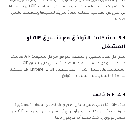
قد لا يتم تحميل صور GIF على الإطلاق إذا كان اتصالك بالإنترنت غير سريع
بما يكفي. هذا الأمر مهم إذا كنت تواجه مشاكل متعلقة بـ GIF لأن تشغيلها
في العروض التقديمية يتطلب اتصالًا سريعًا لتحميلها وتشغيلها بشكل
صحيح.
3. مشكلات التوافق مع تنسيق GIF أو
المشغل
ليس كل نظام تشغيل أو متصفح متوافق مع كل تنسيقات GIF. قد تنشأ
مشكلات توافق عندما لا يتعرف النظام الأساسي على تنسيق GIF
المستخدم. على سبيل المثال، "عدم تشغيل GIF في Chrome" هو مشكلة
شائعة قد تنشأ بسبب مشكلات التوافق.
4. GIF تالف
ملف GIF التالف لن يعمل بشكل صحيح. قد تصبح الملفات تالفة نتيجة
حدوث خطأ أثناء عملية التنزيل أو الرفع أو النقل. حاول تنزيل ملف GIF من
مصدر موثوق إذا كنت تعتقد أنه قد يكون تالفًا.