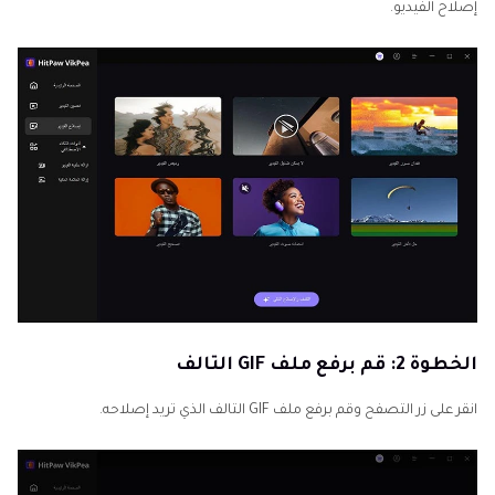
إصلاح الفيديو.
الخطوة 2: قم برفع ملف GIF التالف
انقر على زر التصفح وقم برفع ملف GIF التالف الذي تريد إصلاحه.