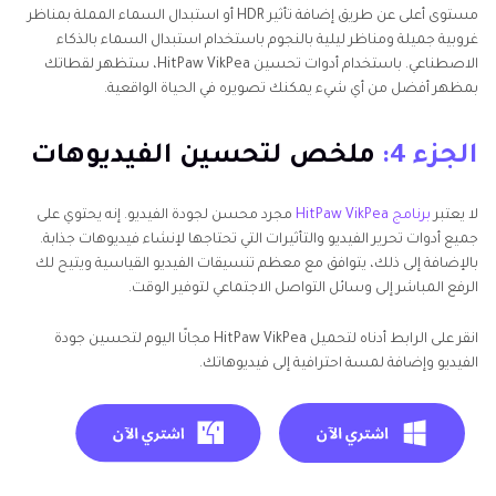
مستوى أعلى عن طريق إضافة تأثير HDR أو استبدال السماء المملة بمناظر
غروبية جميلة ومناظر ليلية بالنجوم باستخدام استبدال السماء بالذكاء
الاصطناعي. باستخدام أدوات تحسين HitPaw VikPea، ستظهر لقطاتك
بمظهر أفضل من أي شيء يمكنك تصويره في الحياة الواقعية.
الجزء 4:
ملخص لتحسين الفيديوهات
لا يعتبر
برنامج HitPaw VikPea
مجرد محسن لجودة الفيديو. إنه يحتوي على
جميع أدوات تحرير الفيديو والتأثيرات التي تحتاجها لإنشاء فيديوهات جذابة.
بالإضافة إلى ذلك، يتوافق مع معظم تنسيقات الفيديو القياسية ويتيح لك
الرفع المباشر إلى وسائل التواصل الاجتماعي لتوفير الوقت.
انقر على الرابط أدناه لتحميل HitPaw VikPea مجانًا اليوم لتحسين جودة
الفيديو وإضافة لمسة احترافية إلى فيديوهاتك.