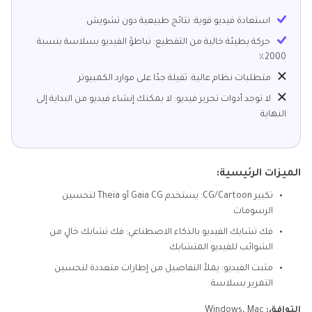
استعادة فيديو قوية: نتائج طبيعية دون تشويش
حركة بطيئة خالية من التقطيع: تباطؤ الفيديو بسلاسة بنسبة
2000٪
متطلبات نظام عالية: ثقيلة جدًا على موارد الكمبيوتر
لا توجد أدوات تحرير فيديو: لا يمكنك إنشاء فيديو من البداية إلى
النهاية
الميزات الرئيسية:
تكبير CG/Cartoon: يستخدم Gaia CG أو Theia لتحسين
الرسومات
فك تشابك الفيديو بالذكاء الاصطناعي: فك تشابك خالٍ من
الشوائب للفيديو المتشابك
مثبت الفيديو: يملأ التفاصيل من إطارات متعددة لتحسين
التمرير بسلاسة
التوافق:
Windows، Mac