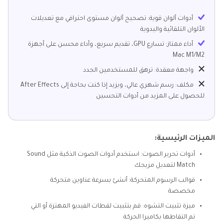
أدوات ألوان قوية: تصحيح ألوان مستوى احترافي مع تعديلات
الألوان التلقائية واليدوية
أداء ممتاز: تسارع GPU، تقديم سريع، وأداء محسن على أجهزة
Mac M1/M2
واجهة معقدة: ترهق للمستخدمين الجدد
مكلف: رسم شهري عالي، ويزيد إذا كنت بحاجة إلى After Effects
للحصول على المزيد من أدوات التحسين
الميزات الرئيسية:
أدوات تحرير الصوت: استخدم أدوات الصوت الذكية مثل Sound
Match لتعديل مزيجك
قوالب الرسوم المتحركة: أنشئ بسرعة عناوين متحركة
مخصصة
ميزة تثبيت التشوه: قم بتثبيت لقطات الفيديو المهتزة أو التي
تم التقاطها بكاميرا الحركة