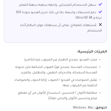
سهل الاستخدام للمبتدئين: واجهة بديهية سهلة التعلم
دعم لتنسيقات واسعة: بما في ذلك تحرير الفيديو بجودة 360
درجة و Ultra HD 4K
مُستهلك للمعالج: يمكن أن يستهلك موارد النظام أثناء
الاستخدام
الميزات الرئيسية:
مثبت الفيديو: يصحح الاهتزاز غير المرغوب فيه للكاميرا
تصحيحات العدسة: يصحح فورًا العيوب الشائعة مثل تشويه
العدسة السميكة، والانحراف الطيفي، والتظليل، والمزيد
تقليل الضوضاء في الفيديو / الصوت: إزالة الحبوب والضوضاء
الخلفية غير المرغوب فيها
مطابقة الألوان / التحسين: استنساخ الألوان من أي مقطع
فيلم وتحسين الألوان والتباين تلقائيًا
التوافق:
Windows، Mac