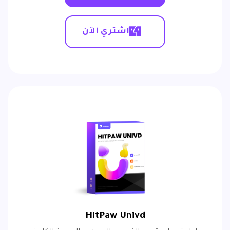
اشتري الآن
HitPaw Univd