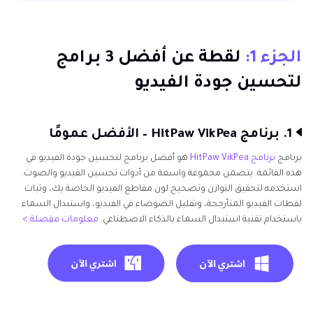
الجزء 1: لقطة عن أفضل 3 برامج لتحسين جودة الفيديو
الجزء 2: كيفية اختيار أفضل برنامج لتحسين جودة الفيديو
الجزء 1:
لقطة عن أفضل 3 برامج
لتحسين جودة الفيديو
3. أفضل 15 برنامج لتحسين جودة الفيديو بتقنية الذكاء
الاصطناعي في عام 2024
الجزء 3: لماذا يعتبر HitPaw VikPea أفضل برنامج لتحسين
1. برنامج HitPaw VikPea – الأفضل عمومًا
الفيديو؟
برنامج
برنامج HitPaw VikPea
هو أفضل برنامج لتحسين جودة الفيديو في
هذه القائمة. يتضمن مجموعة واسعة من أدوات تحسين الفيديو والصوت.
الجزء 4: ملخص لتحسين الفيديوهات
استخدمه لتحقيق التوازن وتصحيح لون مقاطع الفيديو الخاصة بك، وثبات
لقطات الفيديو المتأرجحة، وتقليل الضوضاء في الفيديو، واستبدال السماء
باستخدام تقنية استبدال السماء بالذكاء الاصطناعي.
معلومات مفصلة >