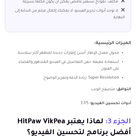
مكلف: نموذج تسعير غامض يمكن أن يكون مكلفًا بسرعة
لا توجد أدوات تحرير الفيديو: لا يمكنك إكمال فيلم من البداية إلى
النهاية
الميزات الرئيسية:
محول معدل الإطار: أنشئ إطارات جديدة لمظهر أكثر سلاسة
استعادة عميقة: حقن التفاصيل في الفيديو المتدهور والقضاء
على الفنون
Super Resolution: زيادة الدقة وتعزيز الوضوح
التوافق:
متصفح الويب
أدوات تحسين الفيديو:
3.7/5
الجزء 3:
لماذا يعتبر HitPaw VikPea
أفضل برنامج لتحسين الفيديو؟