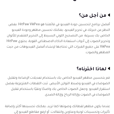
من أجل من؟
أفضل برنامج لتحسين جودة الفيديو في قائمتنا هو HitPaw VikPea. بغض
النظر عن خبرتك في تحرير الفيديو، يمكنك تحسين مظهر وجودة الفيديو
الخاص بك بسرعة. من التصحيح اللوني البسيط إلى التحرير المتقدم للألوان
وتحرير الصوت إلى أدوات استعادة الذكاء الاصطناعي القوية، يحتوي HitPaw
VikPea على جميع الميزات التي تحتاجها لإنشاء أفضل الفيديوهات من حيث
المظهر والصوت.
لماذا اخترناه؟
قم بتحسين مظهر الفيديو الخاص بك باستخدام تعديلات الإضاءة وتقليل
الضوضاء في الفيديو وضبط التوازن الأبيض. ثبت اللقطات المتزعزعة بفضل
استقرار الفيديو. وجعل الصوت الخاص بك واضحًا ونقيًا باستخدام تقليل
الضوضاء في الصوت وإزالة الرياح وإزالة الصدى.
عندما يكون مظهر لقطاتك وصوتها كما تريد، يمكنك تحسينها أكثر بإضافة
تأثيرات وتحسينات لونية وعناوين وانتقالات. أو ارفع مقاطع الفيديو إلى