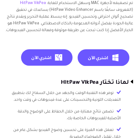
تم تصميمه لأجهزة MAC وسهل الاستخدام للغاية.
HitPaw VikPea
(المعروف سابقًا باسم HitPaw Video Enhancer) يساعدك في تحقيق
تصحيح ألوان احترافي وتحسين الفيديو. إنه يبسط عملية التحرير ويقدم نتائج
عالية الجودة بفضل أدواته المدعومة بالذكاء الاصطناعي. HitPaw VikPea هو
الخيار الأفضل إذا كنت تبحث عن طريقة موثوقة وفعالة لتحسين الفيديوهات.
لماذا تختار HitPaw VikPea
توفر هذه التقنية الوقت والجهد من خلال السماح لك بتطبيق
التعديلات اللونية والتحسينات على عدة فيديوهات في وقت واحد.
تضمن نتائج ممتازة من خلال الحفاظ على الوضوح والدقة
الأصلية للفيديوهات الخاصة بك.
تعمل هذه الميزة على تحسين وضوح الفيديو بشكل عام من
خلال تقليل الضوضاء البصرية.