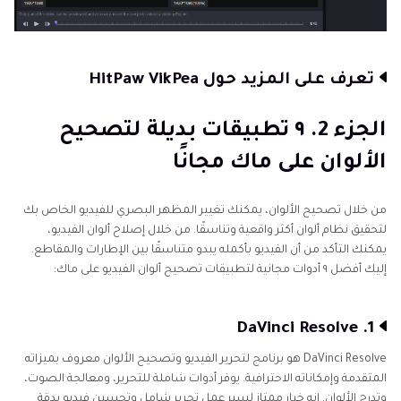
تعرف على المزيد حول HitPaw VikPea
الجزء 2. ٩ تطبيقات بديلة لتصحيح
الألوان على ماك مجانًا
من خلال تصحيح الألوان، يمكنك تغيير المظهر البصري للفيديو الخاص بك
لتحقيق نظام ألوان أكثر واقعية وتناسقًا. من خلال إصلاح ألوان الفيديو،
يمكنك التأكد من أن الفيديو بأكمله يبدو متناسقًا بين الإطارات والمقاطع.
إليك أفضل ٩ أدوات مجانية لتطبيقات تصحيح ألوان الفيديو على ماك:
1. DaVinci Resolve
DaVinci Resolve هو برنامج لتحرير الفيديو وتصحيح الألوان معروف بميزاته
المتقدمة وإمكاناته الاحترافية. يوفر أدوات شاملة للتحرير، ومعالجة الصوت،
وتدرج الألوان. إنه خيار ممتاز لسير عمل تحرير شامل وتحسين فيديو بدقة