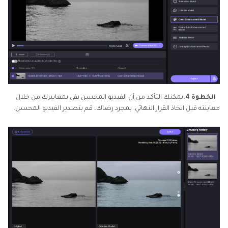
الخطوة 4.
يمكنك التأكد من أن الفيديو المحسن يفي بمعاييرك من خلال
معاينته قبل اتخاذ القرار النهائي. بمجرد رضاك، قم بتصدير الفيديو المحسن.