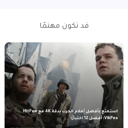
قد تكون مهتمًا
استمتع بأفضل أفلام الحرب بدقة 4K مع HitPaw
VikPea: أفضل 12 اختيارًا