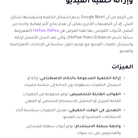
وإزالة خلفية الفيديو
على الرغم من أن Google Meet يدعم استبدال الخلفية وتشويشها بشكل
أصلي، إلا أن التطبيقات الأخرى يمكن أن تقدم نتائج أكثر فعالية. واحدة من
أفضل الأدوات الموصى بها لهذا الغرض هي
HitPaw VikPea
(المعروفة
سابقًا باسم HitPaw Video Enhancer)، والتي تعد البديل الأفضل لإزالة
واستبدال خلفيات الفيديو مع تقديم حلول سلسة في الإنتاجات الافتراضية
والفيديو.
الميزات
إزالة الخلفية المدعومة بالذكاء الاصطناعي:
إزالة أو
استبدال الخلفيات بسهولة دون الحاجة إلى شاشة خضراء.
القوالب القابلة للتخصيص:
توفر مجموعة من الخلفيات
القابلة للتنزيل أو التحميل للاستخدام الشخصي أو المهني.
التعديل في الوقت الحقيقي:
تعديل الخلفيات بسلاسة أثناء
الاجتماعات المباشرة أو بث الفيديو.
واجهة سهلة الاستخدام:
توفر أدوات سهلة للمبتدئين
والمحترفين على حد سواء.