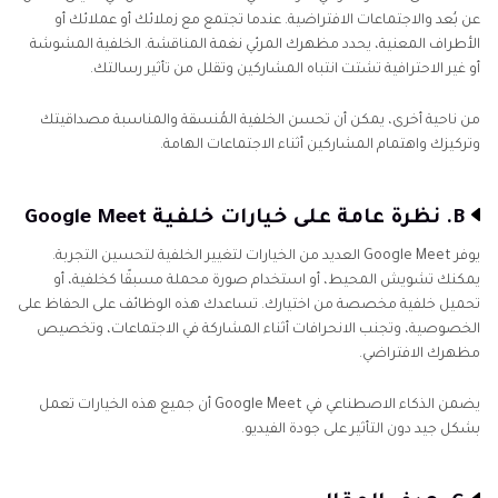
عن بُعد والاجتماعات الافتراضية. عندما تجتمع مع زملائك أو عملائك أو
الأطراف المعنية، يحدد مظهرك المرئي نغمة المناقشة. الخلفية المشوشة
أو غير الاحترافية تشتت انتباه المشاركين وتقلل من تأثير رسالتك.
من ناحية أخرى، يمكن أن تحسن الخلفية المُنسقة والمناسبة مصداقيتك
وتركيزك واهتمام المشاركين أثناء الاجتماعات الهامة.
B. نظرة عامة على خيارات خلفية Google Meet
يوفر Google Meet العديد من الخيارات لتغيير الخلفية لتحسين التجربة.
يمكنك تشويش المحيط، أو استخدام صورة محملة مسبقًا كخلفية، أو
تحميل خلفية مخصصة من اختيارك. تساعدك هذه الوظائف على الحفاظ على
الخصوصية، وتجنب الانحرافات أثناء المشاركة في الاجتماعات، وتخصيص
مظهرك الافتراضي.
يضمن الذكاء الاصطناعي في Google Meet أن جميع هذه الخيارات تعمل
بشكل جيد دون التأثير على جودة الفيديو.