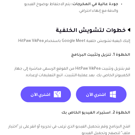
جودة عالية في المخرجات:
يتم الاحتفاظ بوضوح الفيديو
والدقة مع إنهاء احترافي.
خطوات لتشويش الخلفية
إليك كيفية تشويش خلفية Google Meet باستخدام HitPaw VikPea:
الخطوة 1. تنزيل وتثبيت البرنامج
قم بتنزيل وتثبيت HitPaw VikPea من الموقع الرسمي مباشرة إلى جهاز
الكمبيوتر الخاص بك. بعد عملية التثبيت، اتبع التعليمات لإعداده.
الخطوة 2. استيراد الفيديو الخاص بك
افتح البرنامج وقم بتحميل الفيديو الذي ترغب في تحريره أو انقر على زر "اختيار
ملف" لتصفح وتحميل الفيديو.