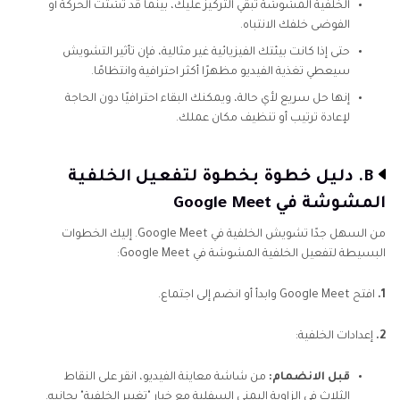
الخلفية المشوشة تبقي التركيز عليك، بينما قد تشتت الحركة أو
الفوضى خلفك الانتباه.
حتى إذا كانت بيئتك الفيزيائية غير مثالية، فإن تأثير التشويش
سيعطي تغذية الفيديو مظهرًا أكثر احترافية وانتظامًا.
إنها حل سريع لأي حالة، ويمكنك البقاء احترافيًا دون الحاجة
لإعادة ترتيب أو تنظيف مكان عملك.
B. دليل خطوة بخطوة لتفعيل الخلفية
المشوشة في Google Meet
من السهل جدًا تشويش الخلفية في Google Meet. إليك الخطوات
البسيطة لتفعيل الخلفية المشوشة في Google Meet:
1.
افتح Google Meet وابدأ أو انضم إلى اجتماع.
2.
إعدادات الخلفية:
قبل الانضمام:
من شاشة معاينة الفيديو، انقر على النقاط
الثلاث في الزاوية اليمنى السفلية مع خيار "تغيير الخلفية" بجانبه.