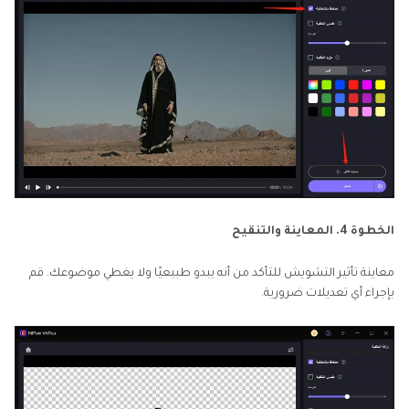
الخطوة 4. المعاينة والتنقيح
معاينة تأثير التشويش للتأكد من أنه يبدو طبيعيًا ولا يغطي موضوعك. قم
بإجراء أي تعديلات ضرورية.