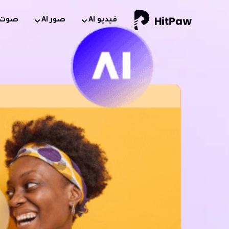
فيديو Al
صور AI
صوت AI