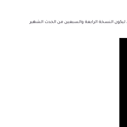
ذا كنت تتساءل أيضًا متى ستكون ملكة جمال الكون 2025، فقد تم الإعلان عن التاريخ الرسمي. سيقام الحدث في 21 نوفمبر 2025، ليكون النسخة الرابعة والسبعين من الحدث الشهير