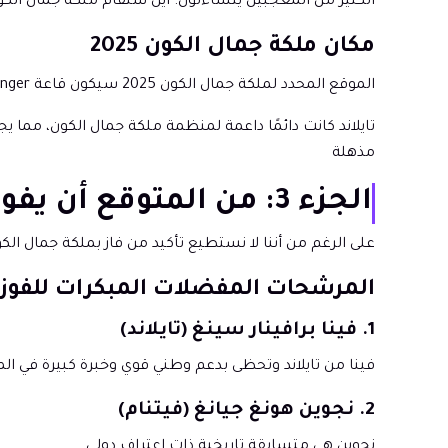
الكثير من المعجبين يتساءلون: أين ستقام ملكة جمال الكون 2025؟ البلد المضيف لملكة جمال الكون 2025 هو رسميًا تا
مكان ملكة جمال الكون 2025
الموقع المحدد لملكة جمال الكون 2025 سيكون قاعة IMPACT Challenger، نونثابوري، تايلاند.
تايلاند كانت دائمًا داعمة لمنظمة ملكة جمال الكون، مما
مذهلة
الجزء 3: من المتوقع أن يفوز بملكة جمال الكون 2025؟
على الرغم من أننا لا نستطيع تأكيد من فاز بملكة جمال الكون 2025، إلا أن التوقعات المبكرة تبرز عددًا من المرشحات الم
المرشحات المفضلات المبكرات للفوز بمل
1. فينا برافينار سينغ (تايلاند)
فينا من تايلاند وتحظى بدعم وطني قوي وخبرة كبيرة في المساب
2. نجوين هونغ جيانغ (فيتنام)
نجوين هي متسابقة تاريخية ذات اعتراف دولي.