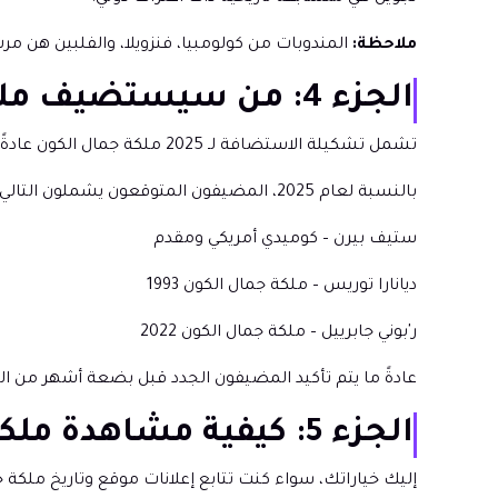
ملاحظة:
المندوبات من كولومبيا، فنزويلا، والفلبين هن مرشحات أقوى لملكة جمال الكون 25
الجزء 4: من سيستضيف ملكة جمال الكون 2025؟
تشمل تشكيلة الاستضافة لـ 2025 ملكة جمال الكون عادةً مذيعين دوليين، حاملي الألقاب السابقين، أو المشاهير.
بالنسبة لعام 2025، المضيفون المتوقعون يشملون التالي.
ستيف بيرن – كوميدي أمريكي ومقدم
ديانارا توريس – ملكة جمال الكون 1993
ر'بوني جابرييل – ملكة جمال الكون 2022
عادةً ما يتم تأكيد المضيفون الجدد قبل بضعة أشهر من الحد
الجزء 5: كيفية مشاهدة ملكة جمال الكون 2025 مباشرة؟
إليك خياراتك، سواء كنت تتابع إعلانات موقع وتاريخ ملكة جمال الكون 2025 أو تري