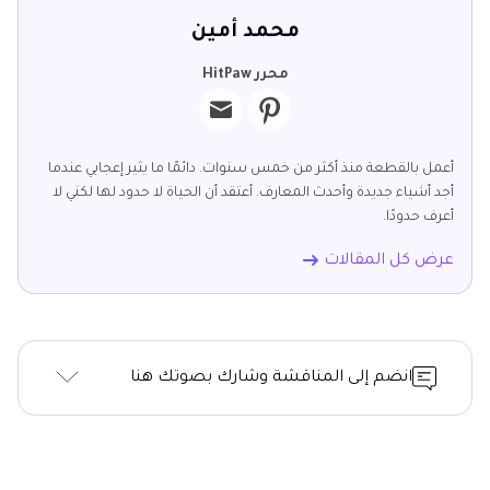
محمد أمين
محرر HitPaw
أعمل بالقطعة منذ أكثر من خمس سنوات. دائمًا ما يثير إعجابي عندما
أجد أشياء جديدة وأحدث المعارف. أعتقد أن الحياة لا حدود لها لكني لا
أعرف حدودًا.
عرض كل المقالات
انضم إلى المناقشة وشارك بصوتك هنا