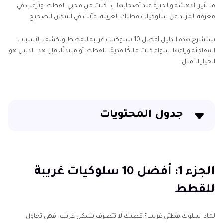
ما تثير الدهشة والحيرة عند أصحابها. إذا كنت من محبي القطط وترغب في
معرفة المزيد عن سلوكيات قطتك الغريبة، فأنت في المكان الصحيح.
ستشرح هذه الدليل أفضل 10 سلوكيات غريبة للقطط وتكشف الأسباب
المفاجئة وراءها. سواء كنت مالكًا قديمًا للقطط أو مبتدئًا، فإن هذا الدليل هو
الخيار الأمثل.
جدول المحتويات
الجزء 1: أفضل 10 سلوكيات غريبة للقطط
الجزء 2: العلم وراء الفوضى: الجذور التطورية والبيولوجية
الجزء 1: أفضل 10 سلوكيات غريبة
للقطط
الجزء 3: دليل البقاء للمالكين
الجزء 4: حقائق ممتعة: معلومات مذهلة عن القطط
لماذا سلوك قطتي غريب؟ قطتك لا تتصرف بشكل غريب- فهي تحاول