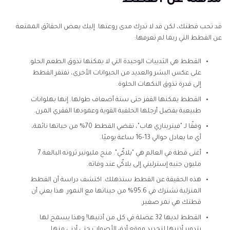
مذهلة عن القطط
قد تحب قطتك، لكن قد لا تدرك مدى روعتها. إليك بعض الحقائق الممتعة
عن القطط التي ربما لم تعرفها:
القطط هي الثدييات الوحيدة التي لا يمكنها تذوق الطعم الحلو.
على عكس البشر والعديد من الحيوانات الأخرى، تفتقر القطط
إلى قدرة تذوق النكهات الحلوة.
القطط يمكنها القفز حتى ستة أضعاف طولها. إنها بهلوانات
طبيعية بفضل أرجلها الخلفية القوية وعمودها الفقري المرن.
وفقًا لـ "فيتريناري هاب"، تقضي القطط 70% من حياتها نائمة،
أي ما يعادل حوالي 13-16 ساعة يوميًا.
أغنى قطة في العالم هي "بلاكّي". منح مليونير ثروته البالغة 7
مليون جنيه إسترليني إلى بلاكّي عند وفاته.
هذه الحقيقة عن القطط ستذهلك. اكتشف دراسة أن القطط
المنزلية تشترك في 95.6% من جيناتها مع النمور. هذا يعني أن
قطتك هي نمر صغير.
القطط لديها 32 عضلة في كل من أذنيها! وهذا يسمح لها
بتدوير أذنيها لتحديد موقع أدق الأصوات حتى أدنى منها.