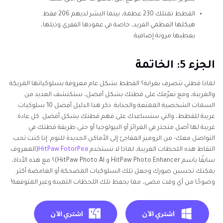
القطط تمتلك 230 عظمة، بينما البشر لديهم 206 فقط.
هيكلها العظمي الفريد، خاصة في عمودها الفقري وذيلها،
يعطيها مرونة إضافية.
الجزء 5: الخاتمة
لماذا قطتي تتصرف بغرابة؟ القطط بشكل عام معروفة بسلوكياتها المربكة
والغريبة، ومع تعرّفك على قطتك بشكل أفضل، ستكتشف العديد من
السمات الشخصية الممتعة والجذابة. ذكر هذا الدليل أفضل 10 سلوكيات
غريبة للقطط، والتي ستساعدك على فهم قطتك بشكل أفضل. كل عادة
غريبة لها أصل متجذر في الغرائز أو البيولوجيا أو حتى طريقة قطتك في
التواصل معك- من الزوميز المفاجئ إلى الأماكن الجديدة للنوم. إذا كنت تحب
التقاط هذه اللحظات الغريبة، لماذا لا تستخدم
HitPaw FotorPea
(المعروف
سابقًا باسم HitPaw Photo Enhancer و HitPaw Photo Al)؟ مع هذه الأداة،
يمكنك تحسين صورك وجعل تلك السلوكيات المضحكة أو الغامضة أكثر
وضوحًا من أي وقت مضى، مما يحفظ تلك اللحظات الثمينة وغير المتوقعة!