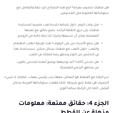
هل قطتك تتصرف بغرابة؟ اتبع هذه النصائح للرد بثقة والتعامل مع
سلوكياتها الملتوية مثل المحترفين.
قبل وقت النوم، حاول إضافة جلسة لعب قصيرة لمساعدة
قطتك على حرق الطاقة الزائدة. بضع دقائق مع لعبتها
المفضلة يمكن أن تشبعها وتترك لك ليلة خالية من الزوميز.
هل تدفع الأشياء من على الرفوف؟ هذه طريقة لطلب الاهتمام
واللعب. حاول اللعب مع قطتك بشكل متكرر. سيساعدك هذا
في التخلص من التوتر ويحقق رغبة قطتك في اللعب.
هل تخدش أثاثك؟ أعد توجيهها بوضع أعمدة للخدش بالقرب
من مناطق التدمير المفضلة.
سر البقاء مع القطط هو التعامل معها بحب وليس بعقاب. قطتك لا تسيء
التصرف-هي فقط تتبع غريزتها. كلما فهمت سلوكياتها الغريبة بشكل
أفضل، كلما كان الرابط بينكما أقوى.
الجزء 4: حقائق ممتعة: معلومات